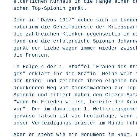
elter­li­chen Kur­haus in die Fän­ge einer d
schen Top-Spio­nin gerät.
Denn in "Davos 1917" geben sich im Lun­gen
na­to­ri­um die Geheim­diens­te der Kriegs­par­
die zahl­rei­chen Klin­ken gegen­sei­tig in d
Hand und die erfolg­rei­che Spio­nin Johan­
gerät der Lie­be wegen immer wie­der zwi­sc
die Fronten.
In Fol­ge 4 der 1. Staf­fel "Frau­en des Kr
ges" erklärt ihr die Grä­fin "Mei­ne Welt 
der Krieg" und zeich­net ihren eige­nen be
dru­cken­den Weg vom Dienst­mäd­chen zur Top
Spio­nin und zitiert dabei den Cice­ro-Sat
"Wenn Du Frie­den willst, berei­te den Kri
vor". Der im dama­li­gen 1. Welt­kriegs­ge­me
genau­so falsch ist wie heut­zu­ta­ge, wenn 
unser Ver­tei­di­gungs­mi­nis­ter im Mun­de fü
Aber er steht wie ein Monu­ment im Raum. 