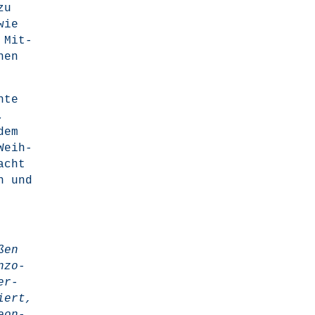
zu
wie
 Mit­
nen
­te
,
 dem
Weih­
nacht
n und
ßen
­zo­
er­
iert,