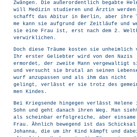
Zwän­gen. Die außer­or­dent­lich begab­te Hele
will Medi­zin stu­die­ren und Ärz­tin wer­de
schafft das Abitur in Ber­lin, aber ihre 
me kann sie auf­grund der Zeit­läu­fe und w
sie eine Frau ist, erst nach dem 2. Welt­
verwirklichen.
Doch die­se Träu­me kos­ten sie unheim­lich
Ihr ers­ter Gelieb­ter wird von den Nazis
ermor­det, der zwei­te Mann ver­ge­wal­tigt s
und ver­sucht sie bru­tal an sei­nen Lebens­
wurf anzu­pas­sen und als ihm das nicht
gelingt, ver­lässt er sie trotz des gemein
men Kindes.
Bei Kriegs­en­de hin­ge­gen ver­lässt Hele­ne
Sohn und geht danach ihren Weg. Man sieh
als schein­bar erfolg­rei­che, aber ein­sa­me
Frau. Ähn­lich bewe­gend ist das Schick­sal
Johan­na, die um ihr Kind kämpft und dabe