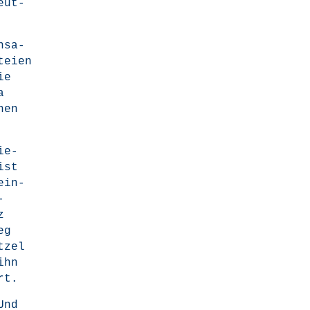
eut­
­sa­
tei­en
ie
na
hen
ie­
ist
ein­
-
z
eg
t­zel
ihn
hrt.
Und