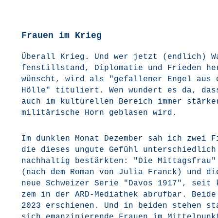
Frauen im Krieg
Über­all Krieg. Und wer jetzt (end­lich) W
fen­still­stand, Diplo­ma­tie und Frie­den he
wünscht, wird als "gefal­le­ner Engel aus 
Höl­le" titu­liert. Wen wun­dert es da, das
auch im kul­tu­rel­len Bereich immer stär­k
mili­tä­ri­sche Horn gebla­sen wird.
Im dunk­len Monat Dezem­ber sah ich zwei Fi
die die­ses ungu­te Gefühl unter­schied­lich
nach­hal­tig bestärk­ten: "Die Mit­tags­frau"
(nach dem Roman von Julia Franck) und di
neue Schwei­zer Serie "Davos 1917", seit 
zem in der ARD-Media­thek abruf­bar. Bei­de
2023 erschie­nen. Und in bei­den ste­hen st
sich eman­zi­pie­ren­de Frau­en im Mittelpunk