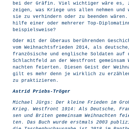
bei der Grä­fin. Viel wich­ti­ger wäre es, 
zei­gen, was Krie­ge uns allen neh­men und 
sie zu ver­hin­dern oder zu been­den wären.
hil­fe einer oder meh­re­rer Top-Diplo­ma­tin­
beispielsweise?
Oder mit der über­aus berüh­ren­den Geschich
vom Weih­nachts­frie­den 2014, als deut­sche
fran­zö­si­sche und eng­li­sche Sol­da­ten auf
Schlacht­feld an der West­front gemein­sam 
nach­ten fei­er­ten. Die­sen Geist der Weih­
gilt es mehr denn je wirk­lich zu erzäh­le
zu praktizieren.
Astrid Priebs-Trö­ger
Micha­el Jürgs: Der klei­ne Frie­den im Gro­
Krieg. West­front 1914: Als Deut­sche, Fran
sen und Bri­ten gemein­sam Weih­nach­ten fei­
ten. Das Buch wur­de erst­mals 2003 publi­z