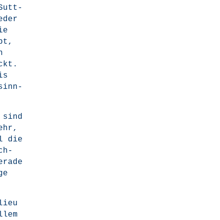
Sutt­
­der
ie
bt,
n
ickt.
is
 sinn­
t sind
ehr,
l die
ch-
ra­de
ge
lieu
llem