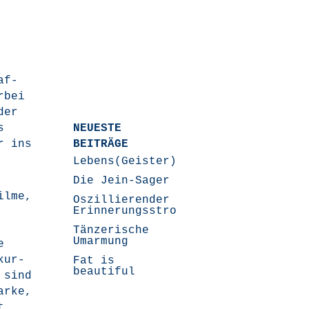
af­
r­bei
der
s
NEUESTE
er ins
BEITRÄGE
Lebens(Geister)Geschichten
Die Jein-Sager
l­me,
Oszillierender
Erinnerungsstrom
Tänzerische
Umarmung
e
kur­
Fat is
beautiful
 sind
ar­ke,
t.