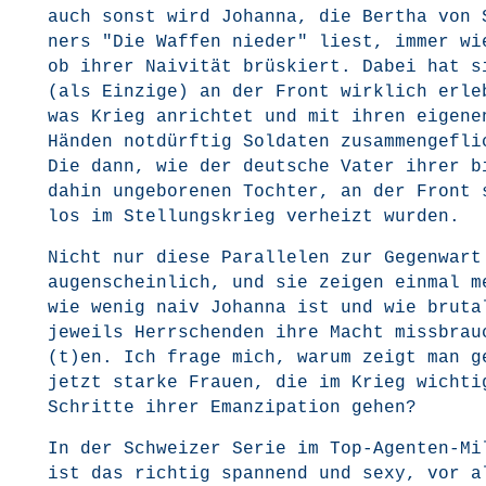
auch sonst wird Johan­na, die Ber­tha von 
ners "Die Waf­fen nie­der" liest, immer wie
ob ihrer Nai­vi­tät brüs­kiert. Dabei hat s
(als Ein­zi­ge) an der Front wirk­lich erle
was Krieg anrich­tet und mit ihren eige­ne
Hän­den not­dürf­tig Sol­da­ten zusam­men­ge­fl
Die dann, wie der deut­sche Vater ihrer b
dahin unge­bo­re­nen Toch­ter, an der Front
los im Stel­lungs­krieg ver­heizt wurden.
Nicht nur die­se Par­al­le­len zur Gegen­war
augen­schein­lich, und sie zei­gen ein­mal m
wie wenig naiv Johan­na ist und wie bru­ta
jeweils Herr­schen­den ihre Macht missbrau
(t)en. Ich fra­ge mich, war­um zeigt man ge
jetzt star­ke Frau­en, die im Krieg wich­ti­
Schrit­te ihrer Eman­zi­pa­ti­on gehen?
In der Schwei­zer Serie im Top-Agen­ten-Mi
ist das rich­tig span­nend und sexy, vor a