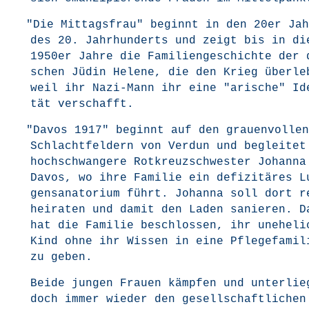
"
Die Mit­tags­frau" beginnt in den 20er Jah
des 20. Jahr­hun­derts und zeigt bis in di
1950er Jah­re die Fami­li­en­ge­schich­te der
schen Jüdin Hele­ne, die den Krieg über­le
weil ihr Nazi-Mann ihr eine "ari­sche" Ide
tät verschafft.
"
Davos 1917" beginnt auf den grau­en­vol­len
Schlacht­fel­dern von Ver­dun und beglei­tet
hoch­schwan­ge­re Rot­kreuz­schwes­ter Johan­n
Davos, wo ihre Fami­lie ein defi­zi­tä­res L
gen­sa­na­to­ri­um führt. Johan­na soll dort 
hei­ra­ten und damit den Laden sanie­ren. D
hat die Fami­lie beschlos­sen, ihr unehe­li­
Kind ohne ihr Wis­sen in eine Pfle­ge­fa­mi­l
zu geben.
Bei­de jun­gen Frau­en kämp­fen und unter­lie­
doch immer wie­der den gesell­schaft­li­chen