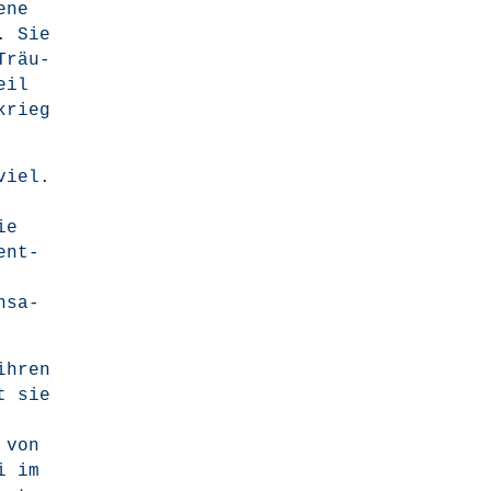
­ne
n. Sie
Träu­
eil
krieg
 viel.
ie
ent­
­sa­
 ihren
t sie
 von
i im