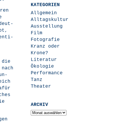
KATEGORIEN
­ren
Allgemein
e
Alltagskultur
 deut­
Ausstellung
bt,
Film
n­ti­
Fotografie
Kranz oder
Krone?
Literatur
 die
Ökologie
a nach
Performance
un­
Tanz
reich
Theater
afür
ches
ie
ARCHIV
Archiv
gen