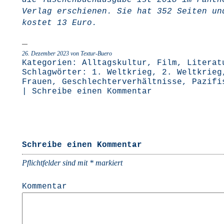
die Taschen­buch­aus­ga­be ist 2018 im Pan­th
Ver­lag erschie­nen. Sie hat 352 Sei­ten un
kos­tet 13 Euro.
26. Dezember 2023 von Textur-Buero
Kategorien:
Alltagskultur
,
Film
,
Literat
Schlagwörter:
1. Weltkrieg
,
2. Weltkrieg
Frauen
,
Geschlechterverhältnisse
,
Pazifi
|
Schreibe einen Kommentar
Schreibe einen Kommentar
Pflichtfelder sind mit
*
markiert
Kommentar