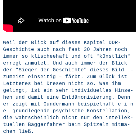
Weil der Blick auf die­ses Kapi­tel DDR-
Geschich­te auch nach fast 30 Jah­ren noch
immer so kli­schee­haft und oft "künst­lich"
erregt anmu­tet. Und auch immer der Blick
der "Sie­ger der Geschich­te" die­ses Bild –
zumeist ein­sei­tig – färbt. Zum Glück ist
Letz­te­res bei Dre­sen nicht so. Was ihm
gelingt, ist ein sehr indi­vi­du­el­les Hin­se­
hen und damit eine Ent­dä­mo­ni­sie­rung. Denn
er zeigt mit Gun­der­mann bei­spiel­haft e i n
e grund­le­gen­de psy­chi­sche Kon­stel­la­ti­on,
die wahr­schein­lich nicht nur den intel­lek­
tu­el­len Bag­ger­fah­rer beim Spit­zeln mit­ma­
chen ließ.