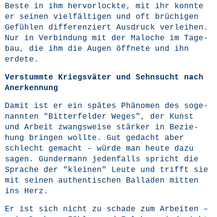
Bes­te in ihm her­vor­lock­te, mit ihr konn­te
er sei­nen viel­fäl­ti­gen und oft brü­chi­gen
Gefüh­len dif­fe­ren­ziert Aus­druck ver­lei­hen.
Nur in Ver­bin­dung mit der Malo­che im Tage­
bau, die ihm die Augen öff­ne­te und ihn
erdete.
Ver­stumm­te Kriegs­vä­ter und Sehn­sucht nach
Anerkennung
Damit ist er ein spä­tes Phä­no­men des soge­
nann­ten "Bit­ter­fel­der Weges", der Kunst
und Arbeit zwangs­wei­se stär­ker in Bezie­
hung brin­gen woll­te. Gut gedacht aber
schlecht gemacht – wür­de man heu­te dazu
sagen. Gun­der­mann jeden­falls spricht die
Spra­che der "klei­nen" Leu­te und trifft sie
mit sei­nen authen­ti­schen Bal­la­den mit­ten
ins Herz.
Er ist sich nicht zu scha­de zum Arbei­ten –