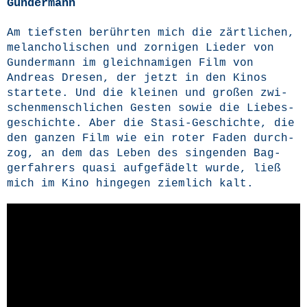
Gundermann
Am tiefs­ten berühr­ten mich die zärt­li­chen,
melan­cho­li­schen und zor­ni­gen Lie­der von
Gun­der­mann im gleich­na­mi­gen Film von
Andre­as Dre­sen, der jetzt in den Kinos
star­te­te. Und die klei­nen und gro­ßen zwi­
schen­mensch­li­chen Ges­ten sowie die Lie­bes­
ge­schich­te. Aber die Sta­si-Geschich­te, die
den gan­zen Film wie ein roter Faden durch­
zog, an dem das Leben des sin­gen­den Bag­
ger­fah­rers qua­si auf­ge­fä­delt wur­de, ließ
mich im Kino hin­ge­gen ziem­lich kalt.