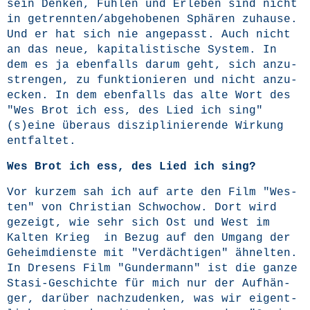
sein Den­ken, Füh­len und Erle­ben sind nicht
in getrennten/abgehobenen Sphä­ren zuhau­se.
Und er hat sich nie ange­passt. Auch nicht
an das neue, kapi­ta­lis­ti­sche Sys­tem. In
dem es ja eben­falls dar­um geht, sich anzu­
stren­gen, zu funk­tio­nie­ren und nicht anzu­
ecken. In dem eben­falls das alte Wort des
"Wes Brot ich ess, des Lied ich sing"
(s)eine über­aus dis­zi­pli­nie­ren­de Wir­kung
entfaltet.
Wes Brot ich ess, des Lied ich sing?
Vor kur­zem sah ich auf arte den Film "Wes­
ten" von Chris­ti­an Schwo­chow. Dort wird
gezeigt, wie sehr sich Ost und West im
Kal­ten Krieg in Bezug auf den Umgang der
Geheim­diens­te mit "Ver­däch­ti­gen" ähnel­ten.
In Dre­sens Film "Gun­der­mann" ist die gan­ze
Sta­si-Geschich­te für mich nur der Auf­hän­
ger, dar­über nach­zu­den­ken, was wir eigent­