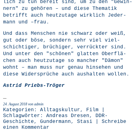
lich zu tun bereit sind, um zu den "Gewin­
nern" zu gehö­ren – und die­se The­ma­tik
betrifft auch heut­zu­ta­ge wirk­lich Jeder­
mann und –frau.
Und dass Men­schen nie schwarz oder weiß,
gut oder böse, son­dern sehr viel viel­
schich­ti­ger, brü­chi­ger, ver­rück­ter sind.
Und unter den "schö­nen" glat­ten Ober­flä­
chen auch heut­zu­ta­ge so man­cher "Dämon"
wohnt – man muss nur genau hin­se­hen und
die­se Wider­sprü­che auch aus­hal­ten wollen.
Astrid Priebs-Trö­ger
24. August 2018 von admin
Kategorien:
Alltagskultur
,
Film
|
Schlagwörter:
Andreas Dresen
,
DDR-
Geschichte
,
Gundermann
,
Stasi
|
Schreibe
einen Kommentar