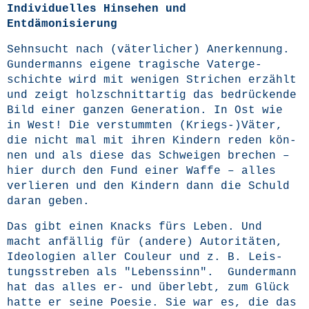
Indi­vi­du­el­les Hin­se­hen und
Entdämonisierung
Sehn­sucht nach (väter­li­cher) Aner­ken­nung.
Gun­der­manns eige­ne tra­gi­sche Vater­ge­
schich­te wird mit weni­gen Stri­chen erzählt
und zeigt holz­schnitt­ar­tig das bedrü­cken­de
Bild einer gan­zen Gene­ra­ti­on. In Ost wie
in West! Die ver­stumm­ten (Kriegs-)Väter,
die nicht mal mit ihren Kin­dern reden kön­
nen und als die­se das Schwei­gen bre­chen –
hier durch den Fund einer Waf­fe – alles
ver­lie­ren und den Kin­dern dann die Schuld
dar­an geben.
Das gibt einen Knacks fürs Leben. Und
macht anfäl­lig für (ande­re) Auto­ri­tä­ten,
Ideo­lo­gien aller Cou­leur und z. B. Leis­
tungs­stre­ben als "Lebens­sinn". Gun­der­mann
hat das alles er- und über­lebt, zum Glück
hat­te er sei­ne Poe­sie. Sie war es, die das