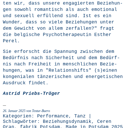
ten wir, dass unse­re enga­gier­ten Bezie­hun­
gen sowohl roman­tisch als auch emo­tio­nal
und sexu­ell erfül­lend sind. Ist es ein
Wun­der, dass so vie­le Bezie­hun­gen unter
dem Gewicht von allem zer­fal­len?" fragt
die bel­gi­sche Psy­cho­the­ra­peu­tin Esther
Perel.
Sie erforscht die Span­nung zwi­schen dem
Bedürf­nis nach Sicher­heit und dem Bedürf­
nis nach Frei­heit in mensch­li­chen Bezie­
hun­gen, was in "Rela­ti­ons­hifts" (s)einen
kon­ge­nia­len tän­ze­ri­schen und ener­ge­ti­schen
Aus­druck findet.
Astrid Priebs-Trö­ger
26. Januar 2025 von Textur-Buero
Kategorien:
Performance
,
Tanz
|
Schlagwörter:
Beziehungsdynamik
,
Ceren
Oran
,
fabrik Potsdam
,
Made in Potsdam 2025