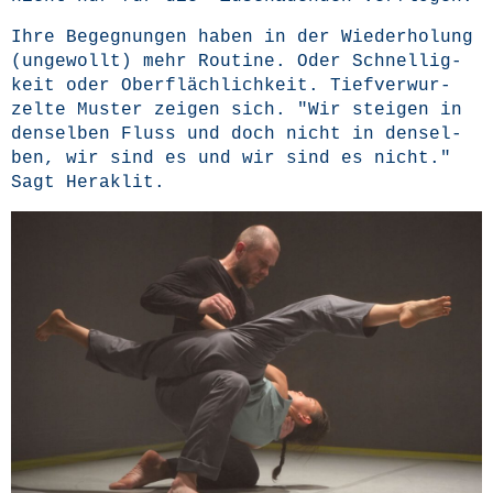
Ihre Begeg­nun­gen haben in der Wie­der­ho­lung
(unge­wollt) mehr Rou­ti­ne. Oder Schnel­lig­
keit oder Ober­fläch­lich­keit. Tief­ver­wur­
zel­te Mus­ter zei­gen sich. "Wir stei­gen in
den­sel­ben Fluss und doch nicht in den­sel­
ben, wir sind es und wir sind es nicht."
Sagt Heraklit.