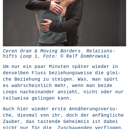
Ceren Oran & Moving Bor­ders. Rela­ti­ons­
hifts Loop 1, Foto: © Ralf Dombrowski
Um nur ein paar Minu­ten spä­ter wie­der in
den­sel­ben Fluss bezie­hungs­wei­se die glei­
che Bezie­hung zu stei­gen. Was, man spürt
es wahr­schein­lich mehr, wenn man bei­de
Loops nach­ein­an­der ansieht, nicht oder nur
teil­wei­se gelin­gen kann.
Auch hier wie­der ers­te Annä­he­rungs­ver­su­
che, dies­mal von ihr, doch der anfäng­li­che
Zau­ber, das tas­ten­de Geheim­nis ist dabei
nicht nur für die Zuschau­en­den verflogen.