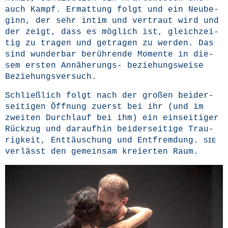
auch Kampf. Ermat­tung folgt und ein Neu­be­
ginn, der sehr intim und ver­traut wird und
der zeigt, dass es mög­lich ist, gleich­zei­
tig zu tra­gen und getra­gen zu wer­den. Das
sind wun­der­bar berüh­ren­de Momen­te in die­
sem ers­ten Annä­he­rungs- bezie­hungs­wei­se
Beziehungsversuch.
Schließ­lich folgt nach der gro­ßen bei­der­
sei­ti­gen Öff­nung zuerst bei ihr (und im
zwei­ten Durch­lauf bei ihm) ein ein­sei­ti­ger
Rück­zug und dar­auf­hin bei­der­sei­ti­ge Trau­
rig­keit, Ent­täu­schung und Ent­frem­dung.
SIE
ver­lässt den gemein­sam kre­ierten Raum.