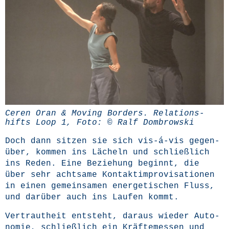
Ceren Oran & Moving Bor­ders. Rela­ti­ons­
hifts Loop 1, Foto: © Ralf Dombrowski
Doch dann sit­zen sie sich vis-á-vis gegen­
über, kom­men ins Lächeln und schließ­lich
ins Reden. Eine Bezie­hung beginnt, die
über sehr acht­sa­me Kon­takt­im­pro­vi­sa­tio­nen
in einen gemein­sa­men ener­ge­ti­schen Fluss,
und dar­über auch ins Lau­fen kommt.
Ver­traut­heit ent­steht, dar­aus wie­der Auto­
no­mie, schließ­lich ein Kräf­te­mes­sen und