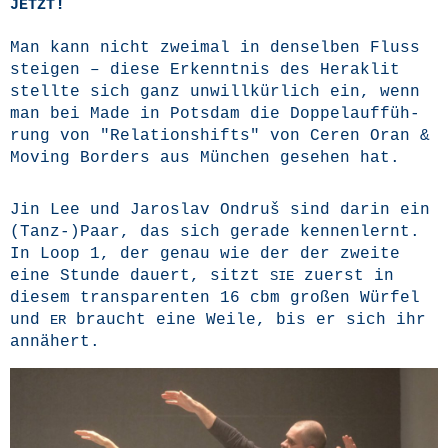
!
JETZT
Man kann nicht zwei­mal in den­sel­ben Fluss
stei­gen – die­se Erkennt­nis des Hera­klit
stell­te sich ganz unwill­kür­lich ein, wenn
man bei Made in Pots­dam die Dop­pel­auf­füh­
rung von "Rela­ti­ons­hifts" von Ceren Oran &
Moving Bor­ders aus Mün­chen gese­hen hat.
Jin Lee und Jaros­lav Ondruš sind dar­in ein
(Tanz-)Paar, das sich gera­de ken­nen­lernt.
In Loop 1, der genau wie der der zwei­te
eine Stun­de dau­ert, sitzt
zuerst in
SIE
die­sem trans­pa­ren­ten 16 cbm gro­ßen Wür­fel
und
braucht eine Wei­le, bis er sich ihr
ER
annähert.