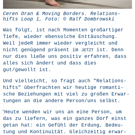
Ceren Oran & Moving Bor­ders. Rela­ti­ons­
hifts Loop 1, Foto: © Ralf Dombrowski
Was folgt, ist nach Momen­ten groß­ar­ti­ger
Tie­fe, wie­der eben­sol­che Ent­täu­schung.
Weil jedeR immer wie­der ver­gleicht und
nicht genü­gend prä­sent im
ist. Denn
JETZT
nur dies lie­ße uns posi­tiv
erfah­ren, dass
alles sich ändert und dass dies
gut/gewollt ist.
Und viel­leicht, so fragt auch "Rela­ti­ons­
hifts" über­frach­ten wir heu­ti­ge roman­ti­
sche Bezie­hun­gen mit viel zu gro­ßen Erwar­
tun­gen an die ande­re Person/uns selbst.
"
Heu­te wen­den wir uns an eine Per­son, um
das zu lie­fern, was ein gan­zes Dorf einst
getan hat: ein Gefühl der Erdung, Bedeu­
tung und Kon­ti­nui­tät. Gleich­zei­tig erwar­