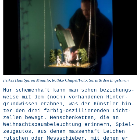
Fei­kes Huis Sja­ron Minai­lo, Roth­ko Chapel/Foto: Saris & den Engelsman
Nur sche­men­haft kann man sehen bezie­hungs­
wei­se mit dem (noch) vor­han­de­nen Hin­ter­
grund­wis­sen erah­nen, was der Künst­ler hin­
ter den drei far­big-oszil­lie­ren­den Licht­
zel­len bewegt. Men­schen­ket­ten, die an
Weih­nachts­baum­be­leuch­tung erin­nern, Spiel­
zeug­au­tos, aus denen mas­sen­haft Lei­chen
rut­schen oder Mess­schie­ber, mit denen er