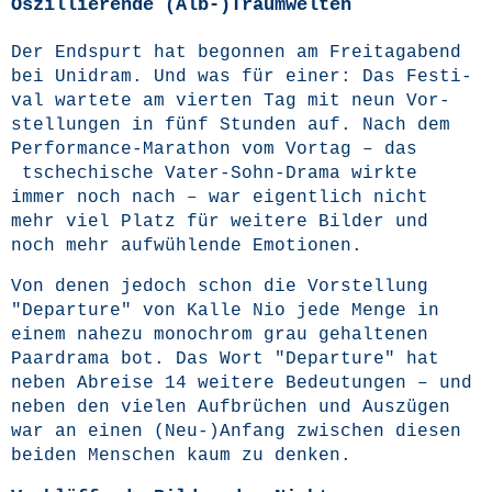
Oszillierende (Alb-)Traumwelten
Der End­spurt hat begon­nen am Frei­tag­abend
bei Uni­dram. Und was für einer: Das Fes­ti­
val war­te­te am vier­ten Tag mit neun Vor­
stel­lun­gen in fünf Stun­den auf. Nach dem
Per­for­mance-Mara­thon vom Vor­tag – das
tsche­chi­sche Vater-Sohn-Dra­ma wirk­te
immer noch nach – war eigent­lich nicht
mehr viel Platz für wei­te­re Bil­der und
noch mehr auf­wüh­len­de Emotionen.
Von denen jedoch schon die Vor­stel­lung
"Depar­tu­re"
von Kal­le Nio jede Men­ge in
einem nahe­zu mono­chrom grau gehal­te­nen
Paar­dra­ma bot. Das Wort "Depar­tu­re" hat
neben Abrei­se 14 wei­te­re Bedeu­tun­gen – und
neben den vie­len Auf­brü­chen und Aus­zü­gen
war an einen (Neu-)Anfang zwi­schen die­sen
bei­den Men­schen kaum zu denken.