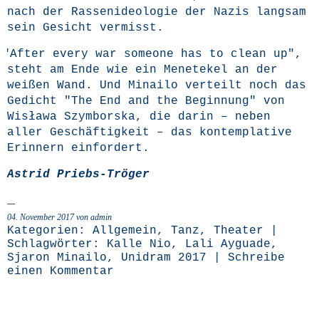
nach der Ras­sen­ideo­lo­gie der Nazis lang­sam
sein Gesicht vermisst.
"
After every war someone has to clean up",
steht am Ende wie ein Mene­te­kel an der
wei­ßen Wand. Und Minai­lo ver­teilt noch das
Gedicht
"The End and the Begin­nung"
von
Wisła­wa Szym­borska, die dar­in – neben
aller Geschäf­tig­keit – das kon­tem­pla­ti­ve
Erin­nern einfordert.
Astrid Priebs-Trö­ger
04. November 2017 von admin
Kategorien:
Allgemein
,
Tanz
,
Theater
|
Schlagwörter:
Kalle Nio
,
Lali Ayguade
,
Sjaron Minailo
,
Unidram 2017
|
Schreibe
einen Kommentar