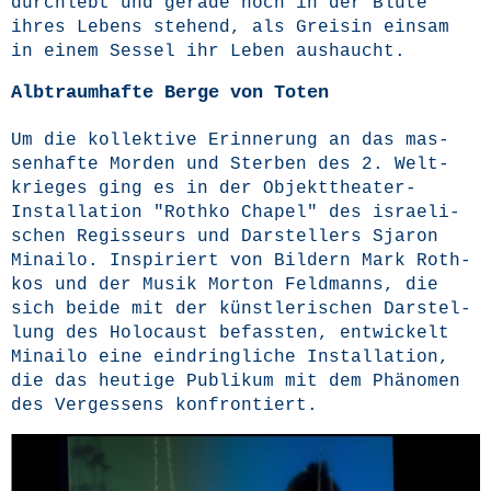
durch­lebt und gera­de noch in der Blü­te
ihres Lebens ste­hend, als Grei­sin ein­sam
in einem Ses­sel ihr Leben aushaucht.
Albtraumhafte Berge von Toten
Um die kol­lek­ti­ve Erin­ne­rung an das mas­
sen­haf­te Mor­den und Ster­ben des 2. Welt­
krie­ges ging es in der Objekt­thea­ter-
Instal­la­ti­on
"Roth­ko Cha­pel"
des israe­li­
schen Regis­seurs und Dar­stel­lers Sja­ron
Minai­lo. Inspi­riert von Bil­dern Mark Roth­
kos und der Musik Mor­ton Feld­manns, die
sich bei­de mit der künst­le­ri­schen Dar­stel­
lung des Holo­caust befass­ten, ent­wi­ckelt
Minai­lo eine ein­dring­li­che Instal­la­ti­on,
die das heu­ti­ge Publi­kum mit dem Phä­no­men
des Ver­ges­sens konfrontiert.