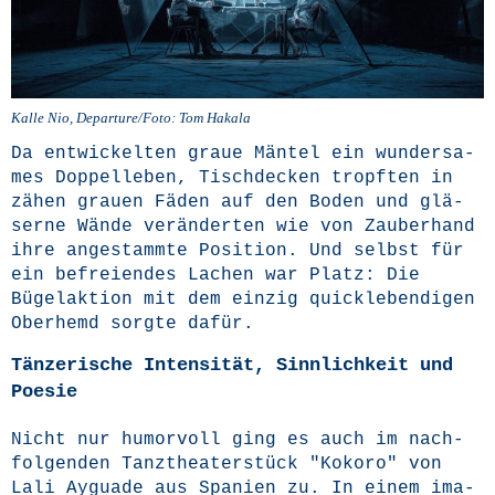
Kal­le Nio, Departure/Foto: Tom Hakala
Da ent­wi­ckel­ten graue Män­tel ein wun­der­sa­
mes Dop­pel­le­ben, Tisch­de­cken tropf­ten in
zähen grau­en Fäden auf den Boden und glä­
ser­ne Wän­de ver­än­der­ten wie von Zau­ber­hand
ihre ange­stamm­te Posi­ti­on. Und selbst für
ein befrei­en­des Lachen war Platz: Die
Bügel­ak­ti­on mit dem ein­zig quick­le­ben­di­gen
Ober­hemd sorg­te dafür.
Tänzerische Intensität, Sinnlichkeit und
Poesie
Nicht nur humor­voll ging es auch im nach­
fol­gen­den Tanz­thea­ter­stück "Koko­ro" von
Lali Aygua­de
aus Spa­ni­en zu. In einem ima­