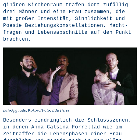
gi­nä­ren Kir­chen­raum tra­fen dort zufäl­lig
drei Män­ner und eine Frau zusam­men, die
mit gro­ßer Inten­si­tät, Sinn­lich­keit und
Poe­sie Bezie­hungs­kon­stel­la­tio­nen, Macht­
fra­gen und Lebens­ab­schnit­te auf den Punkt
brachten.
Lali-Aygua­dé, Kokoro/Foto: Edu Pérez
Beson­ders ein­dring­lich die Schluss­sze­nen,
in denen Anna Cal­si­na For­rel­lad wie im
Zeit­raf­fer die Lebens­pha­sen einer Frau