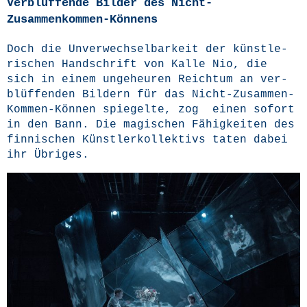
Verblüffende Bilder des Nicht-
Zusammenkommen-Könnens
Doch die Unver­wech­sel­bar­keit der künst­le­
ri­schen Hand­schrift von Kal­le Nio, die
sich in einem unge­heu­ren Reich­tum an ver­
blüf­fen­den Bil­dern für das Nicht-Zusam­men-
Kom­men-Kön­nen spie­gel­te, zog einen sofort
in den Bann. Die magi­schen Fähig­kei­ten des
fin­ni­schen Künst­ler­kol­lek­tivs taten dabei
ihr Übriges.