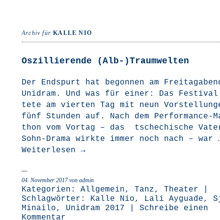
Archiv für
KALLE NIO
Oszillierende (Alb-)Traumwelten
Der End­spurt hat begon­nen am Frei­tag­abe
Uni­dram. Und was für einer: Das Fes­ti­val
te­te am vier­ten Tag mit neun Vor­stel­lun­
fünf Stun­den auf. Nach dem Per­­for­­mance-M
thon vom Vor­tag – das tsche­chi­sche Vate
Sohn-Dra­­ma wirk­te immer noch nach – war 
Wei­ter­le­sen
→
04. November 2017
von admin
Kategorien:
Allgemein
,
Tanz
,
Theater
|
Schlagwörter:
Kalle Nio
,
Lali Ayguade
,
S
Minailo
,
Unidram 2017
|
Schreibe einen
Kommentar