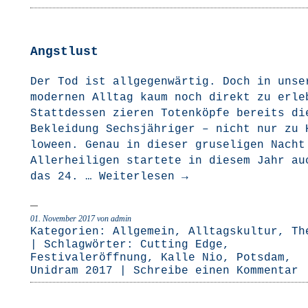
Angstlust
Der Tod ist all­ge­gen­wär­tig. Doch in unse­
moder­nen All­tag kaum noch direkt zu erle­
Statt­des­sen zie­ren Toten­köp­fe bereits di
Beklei­dung Sechs­jäh­ri­ger – nicht nur zu 
lo­ween. Genau in die­ser gru­se­li­gen Nach
Aller­hei­li­gen star­te­te in die­sem Jahr au
das 24. …
Wei­ter­le­sen
→
01. November 2017
von admin
Kategorien:
Allgemein
,
Alltagskultur
,
Th
| Schlagwörter:
Cutting Edge
,
Festivaleröffnung
,
Kalle Nio
,
Potsdam
,
Unidram 2017
|
Schreibe einen Kommentar