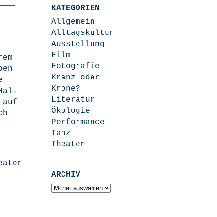
KATEGORIEN
Allgemein
Alltagskultur
Ausstellung
Film
rem
Fotografie
ben.
Kranz oder
e
Krone?
Hal­
Literatur
t auf
Ökologie
ch
Performance
Tanz
Theater
eater
ARCHIV
Archiv