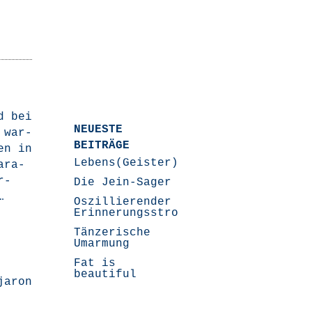
nd bei
NEUESTE
 war­
BEITRÄGE
gen in
Lebens(Geister)Geschichten
ara­­
r-
Die Jein-Sager
…
Oszillierender
Erinnerungsstrom
Tänzerische
Umarmung
Fat is
beautiful
jaron