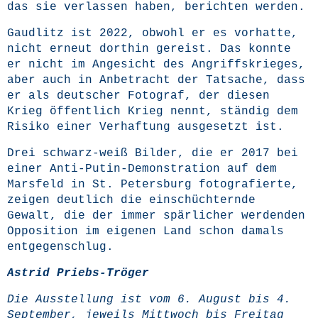
das sie ver­las­sen haben, berich­ten werden.
Gaud­litz ist 2022, obwohl er es vor­hat­te,
nicht erneut dort­hin gereist. Das konn­te
er nicht im Ange­sicht des Angriffs­krie­ges,
aber auch in Anbe­tracht der Tat­sa­che, dass
er als deut­scher Foto­graf, der die­sen
Krieg öffent­lich Krieg nennt, stän­dig dem
Risi­ko einer Ver­haf­tung aus­ge­setzt ist.
Drei schwarz-weiß Bil­der, die er 2017 bei
einer Anti-Putin-Demons­tra­ti­on auf dem
Mars­feld in St. Peters­burg foto­gra­fier­te,
zei­gen deut­lich die ein­schüch­tern­de
Gewalt, die der immer spär­li­cher wer­den­den
Oppo­si­ti­on im eige­nen Land schon damals
entgegenschlug.
Astrid Priebs-Trö­ger
Die Aus­stel­lung ist vom 6. August bis 4.
Sep­tem­ber, jeweils Mitt­woch bis Frei­tag