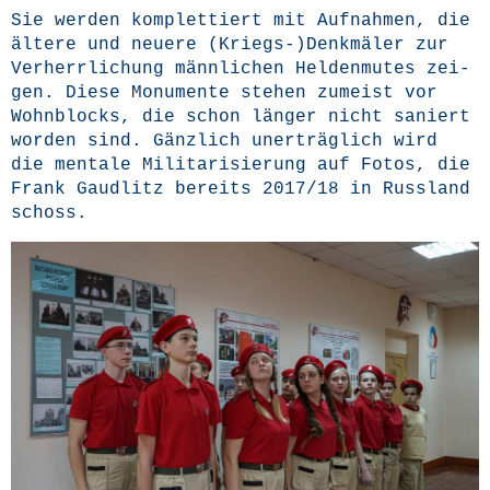
Sie wer­den kom­plet­tiert mit Auf­nah­men, die
älte­re und neue­re (Kriegs-)Denkmäler zur
Ver­herr­li­chung männ­li­chen Hel­den­mu­tes zei­
gen. Die­se Monu­men­te ste­hen zumeist vor
Wohn­blocks, die schon län­ger nicht saniert
wor­den sind. Gänz­lich uner­träg­lich wird
die men­ta­le Mili­ta­ri­sie­rung auf Fotos, die
Frank Gaud­litz bereits 2017/18 in Russ­land
schoss.