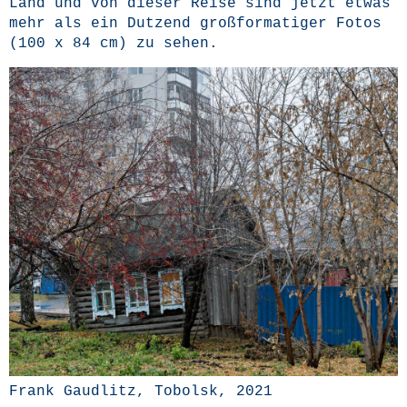
Land und von die­ser Rei­se sind jetzt etwas
mehr als ein Dut­zend groß­for­ma­ti­ger Fotos
(100 x 84 cm) zu sehen.
Frank Gaud­litz, Tobol­sk, 2021