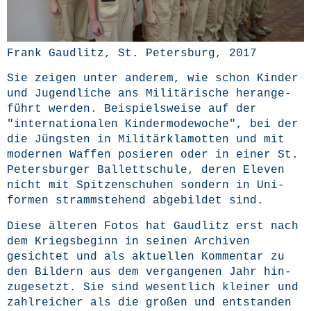
Frank Gaud­litz, St. Peters­burg, 2017
Sie zei­gen unter ande­rem, wie schon Kin­der
und Jugend­li­che ans Mili­tä­ri­sche her­an­ge­
führt wer­den. Bei­spiels­wei­se auf der
"inter­na­tio­na­len Kin­der­mo­de­wo­che", bei der
die Jüngs­ten in Mili­tär­kla­mot­ten und mit
moder­nen Waf­fen posie­ren oder in einer St.
Peters­bur­ger Bal­lett­schu­le, deren Ele­ven
nicht mit Spit­zen­schu­hen son­dern in Uni­
for­men stramm­ste­hend abge­bil­det sind.
Die­se älte­ren Fotos hat Gaud­litz erst nach
dem Kriegs­be­ginn in sei­nen Archi­ven
gesich­tet und als aktu­el­len Kom­men­tar zu
den Bil­dern aus dem ver­gan­ge­nen Jahr hin­
zu­ge­setzt. Sie sind wesent­lich klei­ner und
zahl­rei­cher als die gro­ßen und ent­stan­den