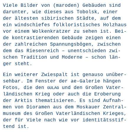
Vie­le Bil­der von (maro­den) Gebäu­den sind
dar­un­ter, wie die­ses aus Tobol­sk, einer
der ältes­ten sibi­ri­schen Städ­te, auf dem
ein wind­schie­fes folk­lo­ris­ti­sches Holz­haus
vor einem Wol­ken­krat­zer zu sehen ist. Bei­
de kon­tras­tie­ren­den Gebäu­de zei­gen einen
der zahl­rei­chen Span­nungs­bö­gen, zwi­schen
dem das Rie­sen­reich – unent­schie­den zwi­
schen Tra­di­ti­on und Moder­ne – schon län­
ger steht.
Ein wei­te­rer Zwie­spalt ist genau­so unüber­
seh­bar. Im Fens­ter der ae-Gale­rie hän­gen
Fotos, die den
und den Gro­ßen Vater­
GULAG
län­di­schen Krieg oder auch die Erobe­rung
der Ark­tis the­ma­ti­sie­ren. Es sind Auf­nah­
men von Diora­men aus dem Mos­kau­er Zen­tral­
mu­se­um des Gro­ßen Vater­län­di­schen Krie­ges,
der für Vie­le nach wie vor iden­ti­täts­stif­
tend ist.