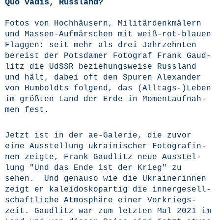
Quo vadis, Russland?
Fotos von Hoch­häu­sern, Mili­tär­denk­mä­lern
und Mas­sen-Auf­mär­schen mit weiß-rot-blau­en
Flag­gen: seit mehr als drei Jahr­zehn­ten
bereist der Pots­da­mer Foto­graf Frank Gaud­
litz die UdSSR bezie­hungs­wei­se Russ­land
und hält, dabei oft den Spu­ren Alex­an­der
von Hum­boldts fol­gend, das (Alltags-)Leben
im größ­ten Land der Erde in Moment­auf­nah­
men fest.
Jetzt ist in der ae-Gale­rie, die zuvor
eine
Aus­stel­lung ukrai­ni­scher Foto­gra­fin­
nen
zeig­te, Frank Gaud­litz neue Aus­stel­
lung "Und das Ende ist der Krieg" zu
sehen. Und genau­so wie die Ukrai­ne­rin­nen
zeigt er kalei­do­skop­ar­tig die inner­ge­sell­
schaft­li­che Atmo­sphä­re einer Vor­kriegs­
zeit. Gaud­litz war zum letz­ten Mal 2021 im