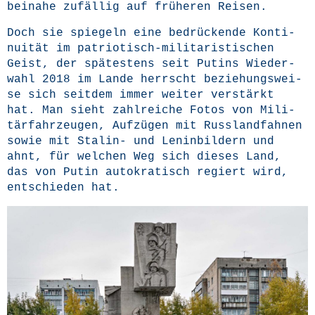
bei­na­he zufäl­lig auf frü­he­ren Reisen.
Doch sie spie­geln eine bedrü­cken­de Kon­ti­
nui­tät im patrio­tisch-mili­ta­ris­ti­schen
Geist, der spä­tes­tens seit Putins Wie­der­
wahl 2018 im Lan­de herrscht bezie­hungs­wei­
se sich seit­dem immer wei­ter ver­stärkt
hat. Man sieht zahl­rei­che Fotos von Mili­
tär­fahr­zeu­gen, Auf­zü­gen mit Russ­land­fah­nen
sowie mit Sta­lin- und Lenin­bil­dern und
ahnt, für wel­chen Weg sich die­ses Land,
das von Putin auto­kra­tisch regiert wird,
ent­schie­den hat.