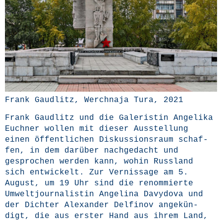
Frank Gaud­litz, Werch­na­ja Tura, 2021
Frank Gaud­litz und die Gale­ris­tin Ange­li­ka
Euch­ner wol­len mit die­ser Aus­stel­lung
einen öffent­li­chen Dis­kus­si­ons­raum schaf­
fen, in dem dar­über nach­ge­dacht und
gespro­chen wer­den kann, wohin Russ­land
sich ent­wi­ckelt. Zur Ver­nis­sa­ge am 5.
August, um 19 Uhr sind die renom­mier­te
Umwelt­jour­na­lis­tin Ange­li­na Davy­do­va und
der Dich­ter Alex­an­der Del­fi­nov ange­kün­
digt, die aus ers­ter Hand aus ihrem Land,