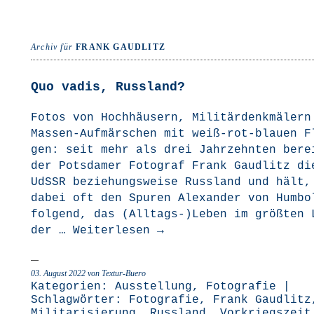
Archiv für
FRANK GAUDLITZ
Quo vadis, Russland?
Fotos von Hoch­häu­sern, Mili­tär­denk­mä­ler
Mas­­sen-Auf­­­mär­­schen mit weiß-rot-blau­­en 
gen: seit mehr als drei Jahr­zehn­ten bere
der Pots­da­mer Foto­graf Frank Gaud­litz di
UdSSR bezie­hungs­wei­se Russ­land und hält,
dabei oft den Spu­ren Alex­an­der von Hum­bo
fol­gend, das (Alltags-)Leben im größ­ten 
der …
Wei­ter­le­sen
→
03. August 2022
von Textur-Buero
Kategorien:
Ausstellung
,
Fotografie
|
Schlagwörter:
Fotografie
,
Frank Gaudlitz
Militarisierung
,
Russland
,
Vorkriegszeit