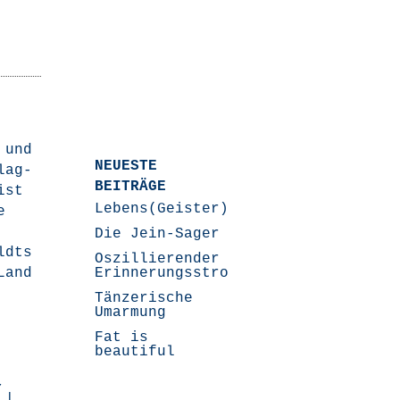
n und
NEUESTE
Flag­
BEITRÄGE
ist
Lebens(Geister)Geschichten
e
Die Jein-Sager
ldts
Oszillierender
Land
Erinnerungsstrom
Tänzerische
Umarmung
Fat is
beautiful
,
|