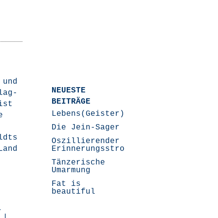
n und
NEUESTE
Flag­
BEITRÄGE
ist
Lebens(Geister)Geschichten
e
Die Jein-Sager
ldts
Oszillierender
Land
Erinnerungsstrom
Tänzerische
Umarmung
Fat is
beautiful
,
|