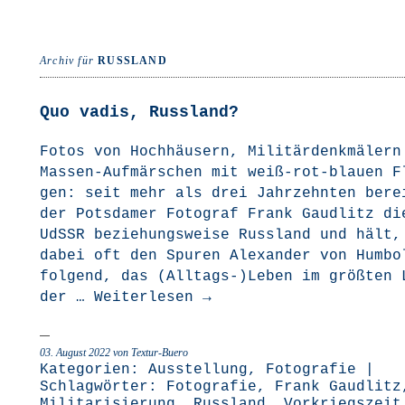
Archiv für
RUSSLAND
Quo vadis, Russland?
Fotos von Hoch­häu­sern, Mili­tär­denk­mä­ler
Mas­­sen-Auf­­­mär­­schen mit weiß-rot-blau­­en 
gen: seit mehr als drei Jahr­zehn­ten bere
der Pots­da­mer Foto­graf Frank Gaud­litz di
UdSSR bezie­hungs­wei­se Russ­land und hält,
dabei oft den Spu­ren Alex­an­der von Hum­bo
fol­gend, das (Alltags-)Leben im größ­ten 
der …
Wei­ter­le­sen
→
03. August 2022
von Textur-Buero
Kategorien:
Ausstellung
,
Fotografie
|
Schlagwörter:
Fotografie
,
Frank Gaudlitz
Militarisierung
,
Russland
,
Vorkriegszeit