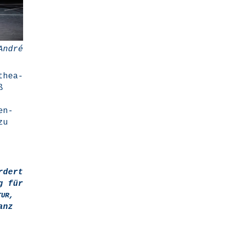
André
­thea­
ß
en­
zu
r­dert
ng für
,
TUR
anz