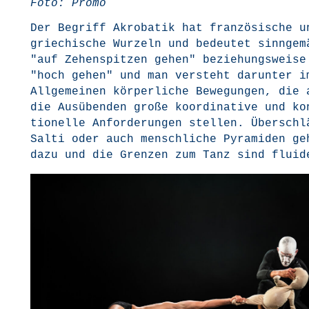
Foto: Promo
Der Begriff Akro­ba­tik hat fran­zö­si­sche u
grie­chi­sche Wur­zeln und bedeu­tet sinn­ge­m
"auf Zehen­spit­zen gehen" bezie­hungs­wei­se
"hoch gehen" und man ver­steht dar­un­ter i
All­ge­mei­nen kör­per­li­che Bewe­gun­gen, die 
die Aus­üben­den gro­ße koor­di­na­ti­ve und ko
tio­nel­le Anfor­de­run­gen stel­len. Über­schl
Sal­ti oder auch mensch­li­che Pyra­mi­den ge
dazu und die Gren­zen zum Tanz sind fluid