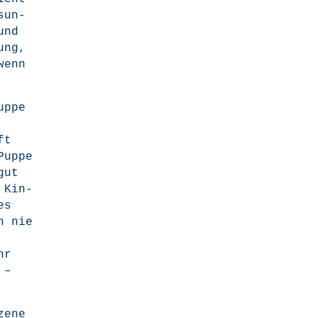
esun­
und
ung,
wenn
p­pe
ft
up­pe
gut
 Kin­
es
n nie
hr
 –
e­ne