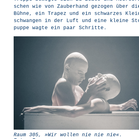
schen wie von Zau­ber­hand gezo­gen über di
Büh­ne, ein Tra­pez und ein schwar­zes Klei
schwan­gen in der Luft und eine klei­ne St
pup­pe wag­te ein paar Schritte.
Raum 305, »Wir wol­len nie nie nie«.