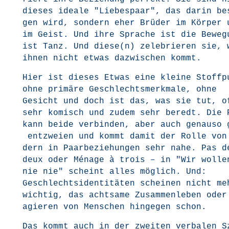
die­ses idea­le "Lie­bes­paar", das dar­in b
gen wird, son­dern eher Brü­der im Kör­per 
im Geist. Und ihre Spra­che ist die Bewe­g
ist Tanz. Und diese(n) zele­brie­ren sie, 
ihnen nicht etwas dazwi­schen kommt.
Hier ist die­ses Etwas eine klei­ne Stoff­pu
ohne pri­mä­re Geschlechts­merk­ma­le, ohne
Gesicht und doch ist das, was sie tut, o
sehr komisch und zudem sehr beredt. Die P
kann bei­de ver­bin­den, aber auch genau­so 
ent­zwei­en und kommt damit der Rol­le von
dern in Paar­be­zie­hun­gen sehr nahe. Pas d
deux oder Ména­ge à trois – in "Wir wol­le
nie nie" scheint alles mög­lich. Und:
Geschlechts­iden­ti­tä­ten schei­nen nicht me
wich­tig, das acht­sa­me Zusam­men­le­ben oder
agie­ren von Men­schen hin­ge­gen schon.
Das kommt auch in der zwei­ten ver­ba­len Sz