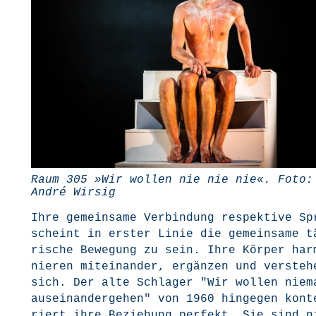
Raum 305 »Wir wol­len nie nie nie«. Foto:
André Wirsig
Ihre gemein­sa­me Ver­bin­dung respek­ti­ve Sp
scheint in ers­ter Linie die gemein­sa­me t
ri­sche Bewe­gung zu sein. Ihre Kör­per har­
nie­ren mit­ein­an­der, ergän­zen und ver­ste­h
sich. Der alte Schla­ger "Wir wol­len nie­m
aus­ein­an­der­ge­hen" von 1960 hin­ge­gen kon­t
riert ihre Bezie­hung per­fekt. Sie sind n