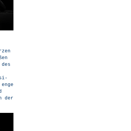
­zen
ßen
 des
si­
 enge
d
n der