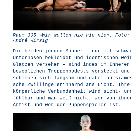
Raum 305 »Wir wol­len nie nie nie«. Foto:
André Wirsig
Die bei­den jun­gen Män­ner – nur mit schwar
Unter­ho­sen beklei­det und iden­ti­schen wei­
Glat­zen ver­se­hen – sind indes im Inne­ren
beweg­li­chen Trep­pen­po­dests ver­steckt und
schie­ben sich lang­sam und dabei an sia­me­
sche Zwil­lin­ge erin­nernd ans Licht. Ihre
kör­per­li­che Ver­bun­den­heit wird sicht- un
fühl­bar und man weiß nicht, wer von ihne
Artist und wer der Pup­pen­spie­ler ist.