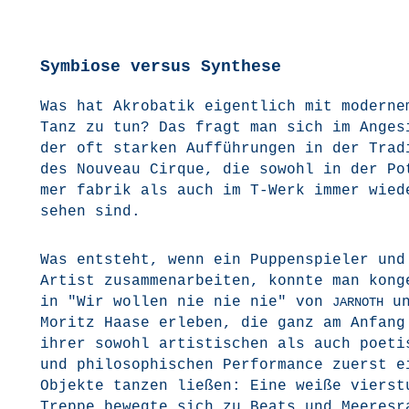
Symbiose versus Synthese
Was hat Akro­ba­tik eigent­lich mit moder­ne
Tanz zu tun? Das fragt man sich im Ange­s
der oft star­ken Auf­füh­run­gen in der Tra­di
des Nou­veau Cir­que, die sowohl in der Pot
mer fabrik als auch im T‑Werk immer wie­d
sehen sind.
Was ent­steht, wenn ein Pup­pen­spie­ler und
Artist zusam­men­ar­bei­ten, konn­te man kon­ge
in "Wir wol­len nie nie nie" von
un
JARNOTH
Moritz Haa­se erle­ben, die ganz am Anfang
ihrer sowohl artis­ti­schen als auch poe­ti
und phi­lo­so­phi­schen Per­for­mance zuerst e
Objek­te tan­zen lie­ßen: Eine wei­ße vier­stu
Trep­pe beweg­te sich zu Beats und Mee­res­r