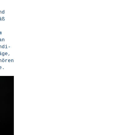
nd
äß
m
an
n­di­
ä­ge,
hö­ren
e.