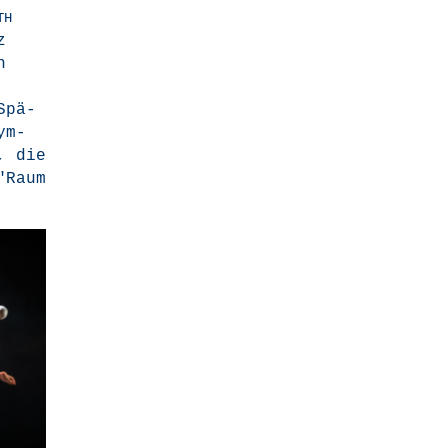
TH
z
n
Spä­
ym­
r, die
"Raum