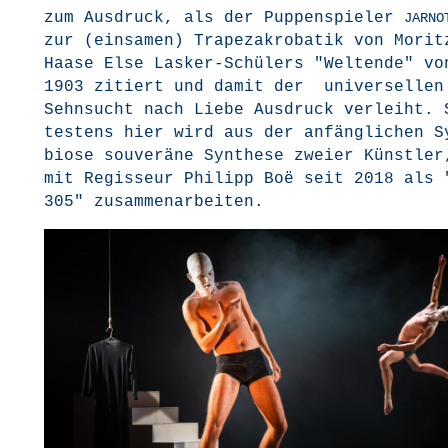
zum Aus­druck, als der Pup­pen­spie­ler
JARNO
zur (ein­sa­men) Tra­pe­z­akro­ba­tik von Morit
Haa­se Else Las­ker-Schü­lers "Welt­ende" vo
1903 zitiert und damit der uni­ver­sel­len
Sehn­sucht nach Lie­be Aus­druck ver­leiht. 
tes­tens hier wird aus der anfäng­li­chen S
bio­se sou­ve­rä­ne Syn­the­se zwei­er Künst­le
mit Regis­seur Phil­ipp Boë seit 2018 als 
305" zusammenarbeiten.