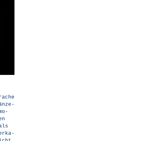
ra­che
än­ze­
mo­
en
als
er­ka­
icht