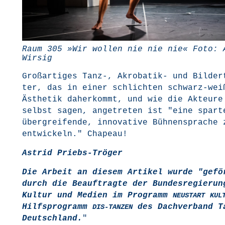
Raum 305 »Wir wol­len nie nie nie« Foto: 
Wirsig
Groß­ar­ti­ges Tanz‑, Akro­ba­tik- und Bil­der
ter, das in einer schlich­ten schwarz-wei
Ästhe­tik daher­kommt, und wie die Akteu­re
selbst sagen, ange­tre­ten ist "eine spar­t
über­grei­fen­de, inno­va­ti­ve Büh­nen­spra­che 
ent­wi­ckeln." Chapeau!
Astrid Priebs-Trö­ger
Die Arbeit an die­sem Arti­kel wur­de "gefö
durch die Beauf­trag­te der Bun­des­re­gie­ru
Kul­tur und Medi­en im Pro­gramm
NEUSTART
KUL
Hilfs­pro­gramm
des Dach­ver­band T
DIS-TANZEN
Deutsch­land.
"