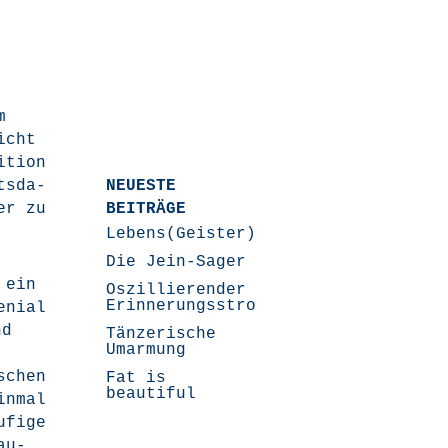
m
icht
­ti­on
s­da­
NEUESTE
er zu
BEITRÄGE
Lebens(Geister)Geschichten
Die Jein-Sager
 ein
Oszillierender
Erinnerungsstrom
­ni­al
d
Tänzerische
Umarmung
­schen
Fat is
beautiful
in­mal
­fi­ge
au­