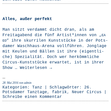
Alles, außer perfekt
Man sitzt ver­dammt dicht dran, als am
Frei­tag­abend die fünf Artist*innen von „
EA
“ ihre skur­ri­len Kunst­stü­cke in der Pots­
EO
da­mer Wasch­haus-Are­­na voll­füh­ren. Jon­gla­ge
mit Keu­len und Bäl­len ist ihre (eigent­li­
che) Spe­zia­li­tät. Doch wer her­kömm­li­che
Cir­­cus-Kunst­­­stü­­cke erwar­tet, ist in ihrer
Show …
Wei­ter­le­sen
→
28. Mai 2016
von admin
Kategorien:
Tanz
| Schlagwörter:
26.
Potsdamer Tanztage
,
fabrik
,
Neuer Circus
|
Schreibe einen Kommentar