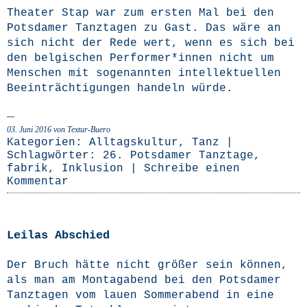
Thea­ter Stap war zum ers­ten Mal bei den
Pots­da­mer Tanz­ta­gen zu Gast. Das wäre an
sich nicht der Rede wert, wenn es sich bei
den bel­gi­schen Performer*innen nicht um
Men­schen mit soge­nann­ten intel­lek­tu­el­len
Beein­träch­ti­gun­gen han­deln würde.
03. Juni 2016
von Textur-Buero
Kategorien:
Alltagskultur
,
Tanz
|
Schlagwörter:
26. Potsdamer Tanztage
,
fabrik
,
Inklusion
|
Schreibe einen
Kommentar
Leilas Abschied
Der Bruch hät­te nicht grö­ßer sein kön­nen,
als man am Mon­tag­abend bei den Pots­da­mer
Tanz­ta­gen vom lau­en Som­mer­abend in eine