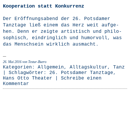
Kooperation statt Konkurrenz
Der Eröff­nungs­abend der 26. Pots­da­mer
Tanz­ta­ge ließ einem das Herz weit auf­ge­
hen. Denn er zeig­te artis­tisch und phi­lo­
so­phisch, ein­dring­lich und humor­voll, was
das Mensch­sein wirk­lich ausmacht.
26. Mai 2016
von Textur-Buero
Kategorien:
Allgemein
,
Alltagskultur
,
Tanz
| Schlagwörter:
26. Potsdamer Tanztage
,
Hans Otto Theater
|
Schreibe einen
Kommentar