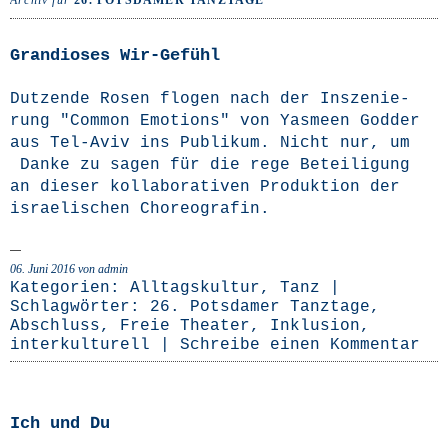
Archiv für
26. POTSDAMER TANZTAGE
Grandioses Wir-Gefühl
Dut­zen­de Rosen flo­gen nach der Insze­nie­
rung "Com­mon Emo­ti­ons" von Yas­meen God­der
aus Tel-Aviv ins Publi­kum. Nicht nur, um
Dan­ke zu sagen für die rege Betei­li­gung
an die­ser kol­la­bo­ra­ti­ven Pro­duk­ti­on der
israe­li­schen Choreografin.
06. Juni 2016
von admin
Kategorien:
Alltagskultur
,
Tanz
|
Schlagwörter:
26. Potsdamer Tanztage
,
Abschluss
,
Freie Theater
,
Inklusion
,
interkulturell
|
Schreibe einen Kommentar
Ich und Du