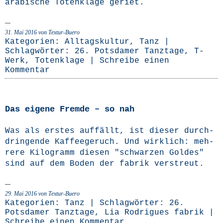
ara­bi­sche Toten­kla­ge geriet.
31. Mai 2016
von Textur-Buero
Kategorien:
Alltagskultur
,
Tanz
|
Schlagwörter:
26. Potsdamer Tanztage
,
T-
Werk
,
Totenklage
|
Schreibe einen
Kommentar
Das eigene Fremde – so nah
Was als ers­tes auf­fällt, ist die­ser durch­
drin­gen­de Kaf­fee­ge­ruch. Und wirk­lich: meh­
re­re Kilo­gramm die­sen "schwar­zen Gol­des"
sind auf dem Boden der fabrik verstreut.
29. Mai 2016
von Textur-Buero
Kategorien:
Tanz
| Schlagwörter:
26.
Potsdamer Tanztage
,
Lia Rodrigues fabrik
|
Schreibe einen Kommentar