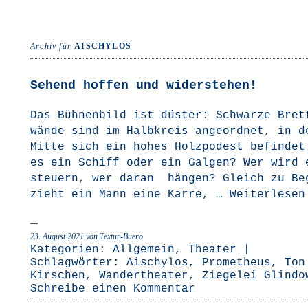
Archiv für
AISCHYLOS
Sehend hoffen und widerstehen!
Das Büh­nen­bild ist düs­ter: Schwar­ze Bret
wän­de sind im Halb­kreis ange­ord­net, in d
Mit­te sich ein hohes Holz­po­dest befin­de
es ein Schiff oder ein Gal­gen? Wer wird 
steu­ern, wer dar­an hän­gen? Gleich zu Be
zieht ein Mann eine Kar­re, …
Wei­ter­le­se
23. August 2021
von Textur-Buero
Kategorien:
Allgemein
,
Theater
|
Schlagwörter:
Aischylos
,
Prometheus
,
Ton
Kirschen
,
Wandertheater
,
Ziegelei Glindo
Schreibe einen Kommentar