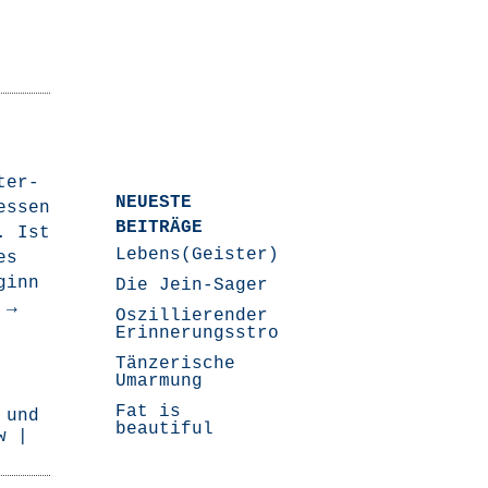
­ter­
NEUESTE
es­sen
BEITRÄGE
t. Ist
Lebens(Geister)Geschichten
es
ginn
Die Jein-Sager
n
→
Oszillierender
Erinnerungsstrom
Tänzerische
Umarmung
Fat is
 und
beautiful
w
|