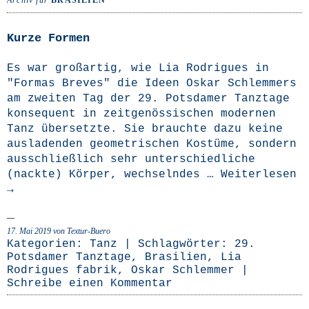
Archiv für
BRASILIEN
Kurze Formen
Es war groß­ar­tig, wie Lia Rodri­gues in
"Formas Bre­ves" die Ideen Oskar Schlem­mers
am zwei­ten Tag der 29. Pots­da­mer Tanz­ta­ge
kon­se­quent in zeit­ge­nös­si­schen moder­nen
Tanz über­setz­te. Sie brauch­te dazu kei­ne
aus­la­den­den geo­me­tri­schen Kos­tü­me, son­dern
aus­schließ­lich sehr unter­schied­li­che
(nack­te) Kör­per, wech­seln­des …
Wei­ter­le­sen
→
17. Mai 2019
von Textur-Buero
Kategorien:
Tanz
| Schlagwörter:
29.
Potsdamer Tanztage
,
Brasilien
,
Lia
Rodrigues fabrik
,
Oskar Schlemmer
|
Schreibe einen Kommentar