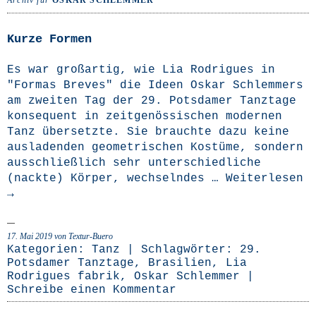
Archiv für
OSKAR SCHLEMMER
Kurze Formen
Es war groß­ar­tig, wie Lia Rodri­gues in
"Formas Bre­ves" die Ideen Oskar Schlem­mers
am zwei­ten Tag der 29. Pots­da­mer Tanz­ta­ge
kon­se­quent in zeit­ge­nös­si­schen moder­nen
Tanz über­setz­te. Sie brauch­te dazu kei­ne
aus­la­den­den geo­me­tri­schen Kos­tü­me, son­dern
aus­schließ­lich sehr unter­schied­li­che
(nack­te) Kör­per, wech­seln­des …
Wei­ter­le­sen
→
17. Mai 2019
von Textur-Buero
Kategorien:
Tanz
| Schlagwörter:
29.
Potsdamer Tanztage
,
Brasilien
,
Lia
Rodrigues fabrik
,
Oskar Schlemmer
|
Schreibe einen Kommentar