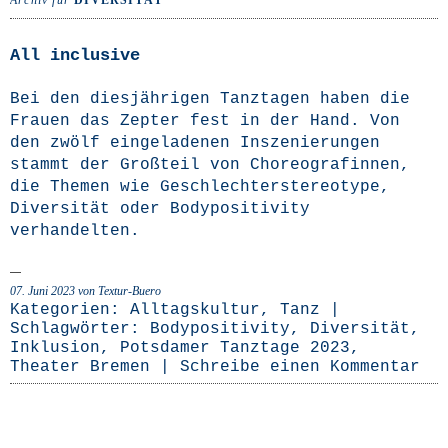
Archiv für
DIVERSITÄT
All inclusive
Bei den dies­jäh­ri­gen Tanz­ta­gen haben die
Frau­en das Zep­ter fest in der Hand. Von
den zwölf ein­ge­la­de­nen Insze­nie­run­gen
stammt der Groß­teil von Cho­reo­gra­fin­nen,
die The­men wie Geschlech­ter­ste­reo­ty­pe,
Diver­si­tät oder Body­po­si­ti­vi­ty
verhandelten.
07. Juni 2023
von Textur-Buero
Kategorien:
Alltagskultur
,
Tanz
|
Schlagwörter:
Bodypositivity
,
Diversität
,
Inklusion
,
Potsdamer Tanztage 2023
,
Theater Bremen
|
Schreibe einen Kommentar