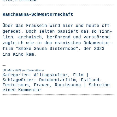
Archiv für
ESTLAND
Rauchsauna-Schwesternschaft
Über das Frau­sein wird hier und heu­te oft
gere­det. Doch sel­ten pas­siert das so sinn­
lich, archa­isch, berüh­rend und ver­stö­rend
zugleich wie in dem est­ni­schen Doku­men­tar­
film "Smo­ke Sau­na Sis­ter­hood", der 2023
ins Kino kam.
30. März 2024
von Textur-Buero
Kategorien:
Alltagskultur
,
Film
|
Schlagwörter:
Dokumentarfilm
,
Estland
,
Feminismus
,
Frauen
,
Rauchsauna
|
Schreibe
einen Kommentar