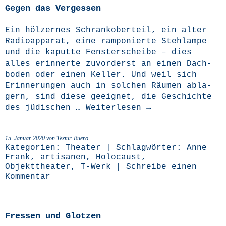
Gegen das Vergessen
Ein höl­zer­nes Schrank­o­ber­teil, ein alter
Radio­ap­pa­rat, eine ram­po­nier­te Steh­lam­pe
und die kaput­te Fens­ter­schei­be – dies
alles erin­ner­te zuvor­derst an einen Dach­
bo­den oder einen Kel­ler. Und weil sich
Erin­ne­run­gen auch in sol­chen Räu­men abla­
gern, sind die­se geeig­net, die Geschich­te
des jüdi­schen …
Wei­ter­le­sen
→
15. Januar 2020
von Textur-Buero
Kategorien:
Theater
| Schlagwörter:
Anne
Frank
,
artisanen
,
Holocaust
,
Objekttheater
,
T-Werk
|
Schreibe einen
Kommentar
Fressen und Glotzen