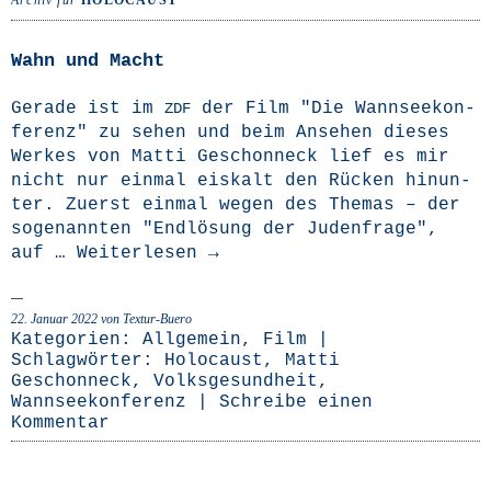
Archiv für
HOLOCAUST
Wahn und Macht
Gera­de ist im
der Film "Die Wann­see­kon­
ZDF
fe­renz" zu sehen und beim Anse­hen die­ses
Wer­kes von Mat­ti Geschon­neck lief es mir
nicht nur ein­mal eis­kalt den Rücken hin­un­
ter. Zuerst ein­mal wegen des The­mas – der
soge­nann­ten "End­lö­sung der Juden­fra­ge",
auf …
Wei­ter­le­sen
→
22. Januar 2022
von Textur-Buero
Kategorien:
Allgemein
,
Film
|
Schlagwörter:
Holocaust
,
Matti
Geschonneck
,
Volksgesundheit
,
Wannseekonferenz
|
Schreibe einen
Kommentar