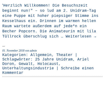
"
Herz­lich Will­kom­men! Die Besuchs­zeit
beginnt nun!" – so lud am 2. Uni­­dram-Tag
eine Pup­pe mit hoher piep­si­ger Stim­me ins
Kes­sel­haus ein. Drin­nen im war­men hel­len
Raum war­te­te außer­dem auf jede*n ein
Becher Pop­corn. Die Ani­ma­teu­rin mit lila
Tüll­rock über­schlug sich …
Wei­ter­le­sen
→
01. November 2018
von admin
Kategorien:
Allgemein
,
Theater
|
Schlagwörter:
25 Jahre Unidram
,
Ariel
Doron
,
Gewalt
,
Holocaust
,
Unterhaltungsindustrie
|
Schreibe einen
Kommentar