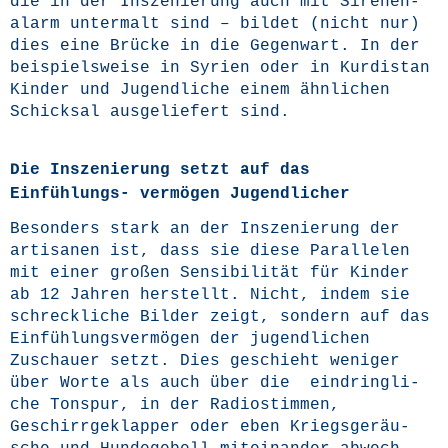
die in der Insze­nie­rung auch mit Sire­nen­
alarm unter­malt sind – bil­det (nicht nur)
dies eine Brü­cke in die Gegen­wart. In der
bei­spiels­wei­se in Syri­en oder in Kur­di­stan
Kin­der und Jugend­li­che einem ähn­li­chen
Schick­sal aus­ge­lie­fert sind.
Die Inszenierung setzt auf das
Einfühlungs- vermögen Jugendlicher
Beson­ders stark an der Insze­nie­rung der
arti­sa­nen ist, dass sie die­se Par­al­le­len
mit einer gro­ßen Sen­si­bi­li­tät für Kin­der
ab 12 Jah­ren her­stellt. Nicht, indem sie
schreck­li­che Bil­der zeigt, son­dern auf das
Ein­füh­lungs­ver­mö­gen der jugend­li­chen
Zuschau­er setzt. Dies geschieht weni­ger
über Wor­te als auch über die ein­dring­li­
che Ton­spur, in der Radio­stim­men,
Geschirr­ge­klap­per oder eben Kriegs­ge­räu­