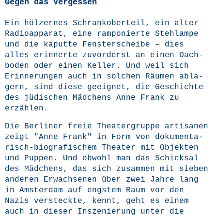
Gegen das Vergessen
Ein höl­zer­nes Schrank­o­ber­teil, ein alter
Radio­ap­pa­rat, eine ram­po­nier­te Steh­lam­pe
und die kaput­te Fens­ter­schei­be – dies
alles erin­ner­te zuvor­derst an einen Dach­
bo­den oder einen Kel­ler. Und weil sich
Erin­ne­run­gen auch in sol­chen Räu­men abla­
gern, sind die­se geeig­net, die Geschich­te
des jüdi­schen Mäd­chens Anne Frank zu
erzählen.
Die Ber­li­ner freie Thea­ter­grup­pe arti­sa­nen
zeigt "Anne Frank" in Form von doku­men­ta­
risch-bio­gra­fi­schem Thea­ter mit Objek­ten
und Pup­pen. Und obwohl man das Schick­sal
des Mäd­chens, das sich zusam­men mit sie­ben
ande­ren Erwach­se­nen über zwei Jah­re lang
in Ams­ter­dam auf engs­tem Raum vor den
Nazis ver­steck­te, kennt, geht es einem
auch in die­ser Insze­nie­rung unter die