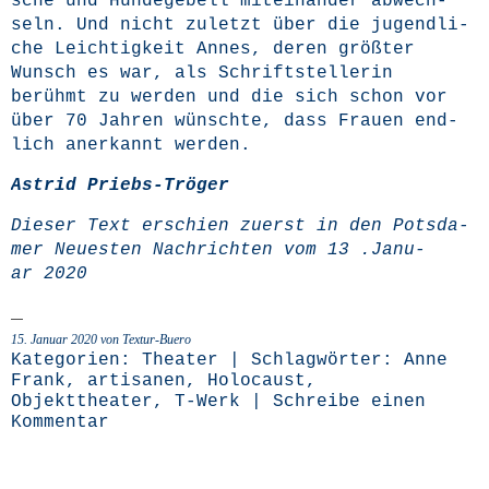
sche und Hun­de­ge­bell mit­ein­an­der abwech­
seln. Und nicht zuletzt über die jugend­li­
che Leich­tig­keit Annes, deren größ­ter
Wunsch es war, als Schrift­stel­le­rin
berühmt zu wer­den und die sich schon vor
über 70 Jah­ren wünsch­te, dass Frau­en end­
lich aner­kannt werden.
Astrid Priebs-Trö­ger
Die­ser Text erschien zuerst in den Pots­da­
mer Neu­es­ten Nach­rich­ten vom
13 .Janu­
ar 2020
15. Januar 2020 von Textur-Buero
Kategorien:
Theater
| Schlagwörter:
Anne
Frank
,
artisanen
,
Holocaust
,
Objekttheater
,
T-Werk
|
Schreibe einen
Kommentar