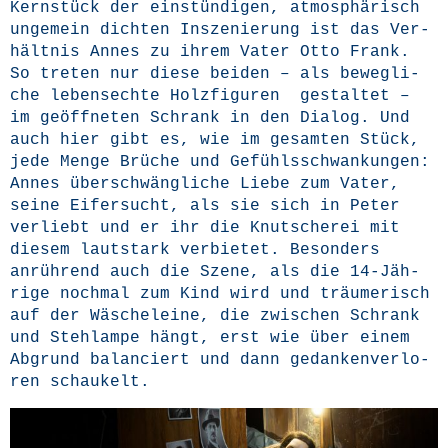
Kern­stück der ein­stün­di­gen, atmo­sphä­risch
unge­mein dich­ten Insze­nie­rung ist das Ver­
hält­nis Annes zu ihrem Vater Otto Frank.
So tre­ten nur die­se bei­den – als beweg­li­
che lebens­ech­te Holz­fi­gu­ren gestal­tet –
im geöff­ne­ten Schrank in den Dia­log. Und
auch hier gibt es, wie im gesam­ten Stück,
jede Men­ge Brü­che und Gefühls­schwan­kun­gen:
Annes über­schwäng­li­che Lie­be zum Vater,
sei­ne Eifer­sucht, als sie sich in Peter
ver­liebt und er ihr die Knut­sche­rei mit
die­sem laut­stark ver­bie­tet. Beson­ders
anrüh­rend auch die Sze­ne, als die 14-Jäh­
ri­ge noch­mal zum Kind wird und träu­me­risch
auf der Wäsche­lei­ne, die zwi­schen Schrank
und Steh­lam­pe hängt, erst wie über einem
Abgrund balan­ciert und dann gedan­ken­ver­lo­
ren schaukelt.