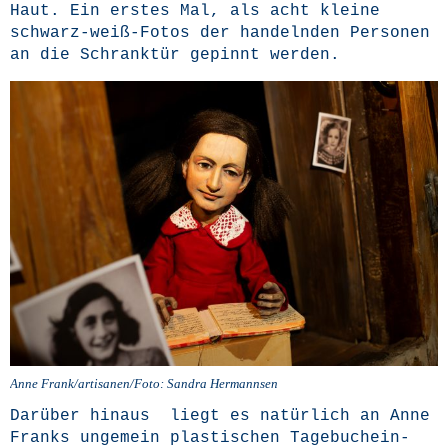
Haut. Ein ers­tes Mal, als acht klei­ne
schwarz-weiß-Fotos der han­deln­den Per­so­nen
an die Schrank­tür gepinnt werden.
Anne Frank/artisanen/Foto: San­dra Hermannsen
Dar­über hin­aus liegt es natür­lich an Anne
Franks unge­mein plas­ti­schen Tage­buch­ein­