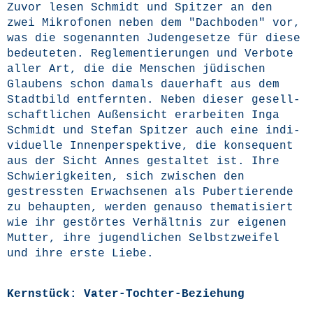
Zuvor lesen Schmidt und Spit­zer an den
zwei Mikro­fo­nen neben dem "Dach­bo­den" vor,
was die soge­nann­ten Juden­ge­set­ze für die­se
bedeu­te­ten. Regle­men­tie­run­gen und Ver­bo­te
aller Art, die die Men­schen jüdi­schen
Glau­bens schon damals dau­er­haft aus dem
Stadt­bild ent­fern­ten. Neben die­ser gesell­
schaft­li­chen Außen­sicht erar­bei­ten Inga
Schmidt und Ste­fan Spit­zer auch eine indi­
vi­du­el­le Innen­per­spek­ti­ve, die kon­se­quent
aus der Sicht Annes gestal­tet ist. Ihre
Schwie­rig­kei­ten, sich zwi­schen den
gestress­ten Erwach­se­nen als Puber­tie­ren­de
zu behaup­ten, wer­den genau­so the­ma­ti­siert
wie ihr gestör­tes Ver­hält­nis zur eige­nen
Mut­ter, ihre jugend­li­chen Selbst­zwei­fel
und ihre ers­te Liebe.
Kernstück: Vater-Tochter-Beziehung