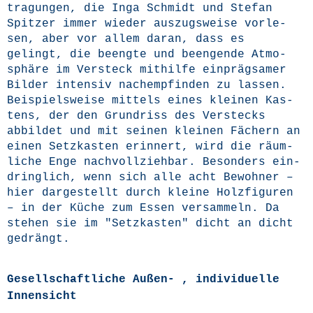
tra­gun­gen, die Inga Schmidt und Ste­fan
Spit­zer immer wie­der aus­zugs­wei­se vor­le­
sen, aber vor allem dar­an, dass es
gelingt, die beeng­te und been­gen­de Atmo­
sphä­re im Ver­steck mit­hil­fe ein­präg­sa­mer
Bil­der inten­siv nach­emp­fin­den zu las­sen.
Bei­spiels­wei­se mit­tels eines klei­nen Kas­
tens, der den Grund­riss des Ver­stecks
abbil­det und mit sei­nen klei­nen Fächern an
einen Setz­kas­ten erin­nert, wird die räum­
li­che Enge nach­voll­zieh­bar. Beson­ders ein­
dring­lich, wenn sich alle acht Bewoh­ner –
hier dar­ge­stellt durch klei­ne Holz­fi­gu­ren
– in der Küche zum Essen ver­sam­meln. Da
ste­hen sie im "Setz­kas­ten" dicht an dicht
gedrängt.
Gesellschaftliche Außen- , individuelle
Innensicht