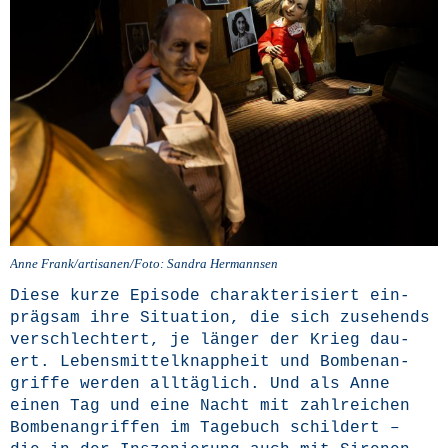
Anne Frank/artisanen/Foto: San­dra Hermannsen
Die­se kur­ze Epi­so­de cha­rak­te­ri­siert ein­
präg­sam ihre Situa­ti­on, die sich zuse­hends
ver­schlech­tert, je län­ger der Krieg dau­
ert. Lebens­mit­tel­knapp­heit und Bom­ben­an­
grif­fe wer­den all­täg­lich. Und als Anne
einen Tag und eine Nacht mit zahl­rei­chen
Bom­ben­an­grif­fen im Tage­buch schil­dert –