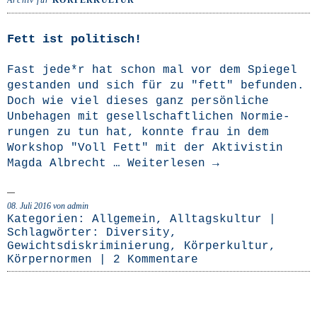
Archiv für
KÖRPERKULTUR
Fett ist politisch!
Fast jede*r hat schon mal vor dem Spie­gel
gestan­den und sich für zu "fett" befun­den.
Doch wie viel die­ses ganz per­sön­li­che
Unbe­ha­gen mit gesell­schaft­li­chen Nor­mie­
run­gen zu tun hat, konn­te frau in dem
Work­shop "Voll Fett" mit der Akti­vis­tin
Mag­da Albrecht …
Wei­ter­le­sen
→
08. Juli 2016
von admin
Kategorien:
Allgemein
,
Alltagskultur
|
Schlagwörter:
Diversity
,
Gewichtsdiskriminierung
,
Körperkultur
,
Körpernormen
|
2 Kommentare