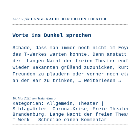
Archiv für
LANGE NACHT DER FREIEN THEATER
Worte ins Dunkel sprechen
Scha­de, dass man immer noch nicht im Foy­
des T‑Werkes war­ten konn­te. Denn anstatt
der Lan­gen Nacht der frei­en Thea­ter end­
wie­der Bekann­ten grü­ßend zuzu­ni­cken, ku
Freun­den zu plau­dern oder vor­her noch et
an der Bar zu trin­ken, …
Wei­ter­le­sen
→
10. Mai 2021
von Textur-Buero
Kategorien:
Allgemein
,
Theater
|
Schlagwörter:
Corona-Krise
,
Freie Theate
Brandenburg
,
Lange Nacht der freien Thea
T-Werk
|
Schreibe einen Kommentar