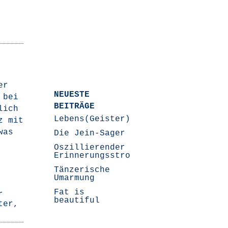
er
NEUESTE
 bei
BEITRÄGE
lich
Lebens(Geister)Geschichten
rz mit
was
Die Jein-Sager
Oszillierender
Erinnerungsstrom
Tänzerische
Umarmung
Fat is
r
beautiful
ter
,