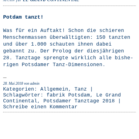
Archiv für
LE GRAND CONTINENTAL
Potdam tanzt!
Was für ein Auf­takt! Schon die schie­ren
Men­schen­mas­sen über­wäl­tig­ten: 150 tanz­ten
und über 1.000 schau­ten ihnen dabei
gebannt zu. Der Pro­log der dies­jäh­ri­gen
28. Tanz­ta­ge spreng­te wirk­lich alle bis­he­
ri­gen Pots­da­mer Tanz-Dimensionen.
28. Mai 2018
von admin
Kategorien:
Allgemein
,
Tanz
|
Schlagwörter:
fabrik Potsdam
,
Le Grand
Continental
,
Potsdamer Tanztage 2018
|
Schreibe einen Kommentar