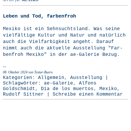
Archiv für
MEXIKO
Leben und Tod, farbenfroh
Mexi­ko ist ein Sehn­suchts­land. Was sei­ne
viel­fäl­ti­ge Kul­tur und Natur und natür­lich
auch die Viel­far­big­keit angeht. Dar­auf
nimmt auch die aktu­el­le Aus­stel­lung "Far­
ben­froh Mexi­ko" in der ae-Gale­rie Bezug.
08. Oktober 2024
von Textur-Buero
Kategorien:
Allgemein
,
Ausstellung
|
Schlagwörter:
ae-Galerie
,
Alfons
Goldschmidt
,
Dia de los muertos
,
Mexiko
,
Rudolf Sittner
|
Schreibe einen Kommentar