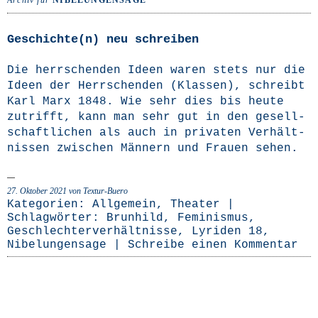
Archiv für
NIBELUNGENSAGE
Geschichte(n) neu schreiben
Die herr­schen­den Ideen waren stets nur die
Ideen der Herr­schen­den (Klas­sen), schreibt
Karl Marx 1848. Wie sehr dies bis heu­te
zutrifft, kann man sehr gut in den gesell­
schaft­li­chen als auch in pri­va­ten Ver­hält­
nis­sen zwi­schen Män­nern und Frau­en sehen.
27. Oktober 2021
von Textur-Buero
Kategorien:
Allgemein
,
Theater
|
Schlagwörter:
Brunhild
,
Feminismus
,
Geschlechterverhältnisse
,
Lyriden 18
,
Nibelungensage
|
Schreibe einen Kommentar