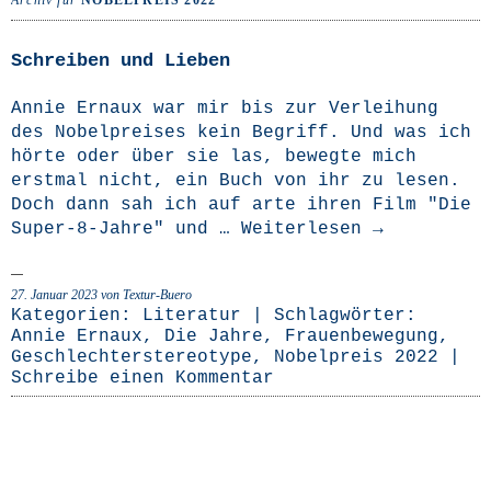
Archiv für
NOBELPREIS 2022
Schreiben und Lieben
Annie Ernaux war mir bis zur Ver­lei­hung
des Nobel­prei­ses kein Begriff. Und was ich
hör­te oder über sie las, beweg­te mich
erst­mal nicht, ein Buch von ihr zu lesen.
Doch dann sah ich auf arte ihren Film "Die
Super-8-Jah­­re" und …
Wei­ter­le­sen
→
27. Januar 2023
von Textur-Buero
Kategorien:
Literatur
| Schlagwörter:
Annie Ernaux
,
Die Jahre
,
Frauenbewegung
,
Geschlechterstereotype
,
Nobelpreis 2022
|
Schreibe einen Kommentar