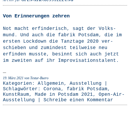
Archiv für
OPEN-AIR-AUSSTELLUNG
Von Erinnerungen zehren
Not macht erfin­de­risch, sagt der Volks­
mund. Und auch die fabrik Pots­dam, die im
ers­ten Lock­down die Tanz­ta­ge 2020 ver­
schie­ben und zumin­dest teil­wei­se neu
erfin­den muss­te, besinnt sich auch jetzt
im zwei­ten auf ihr Improvisationstalent.
19. März 2021
von Textur-Buero
Kategorien:
Allgemein
,
Ausstellung
|
Schlagwörter:
Corona
,
fabrik Potsdam
,
KunstRaum
,
Made in Potsdam 2021
,
Open-Air-
Ausstellung
|
Schreibe einen Kommentar