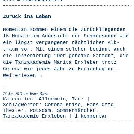
Archiv für
SOMMERMÄRCHEN
Zurück ins Leben
Momen­tan kom­men einem die zurück­lie­gen­den
15 Mona­te im Ange­sicht der Som­mer­son­ne wie
ein längst ver­gan­ge­ner nächt­li­cher Alb­
traum vor. Mit einem sol­chen beginnt auch
die Insze­nie­rung "Der gehei­me Gar­ten", die
die Tanz­aka­de­mie Mari­ta Erx­le­ben trotz
Coro­na wie jedes Jahr zu Feri­en­be­ginn …
Wei­ter­le­sen
→
23. Juni 2021
von Textur-Buero
Kategorien:
Allgemein
,
Tanz
|
Schlagwörter:
Corona-Krise
,
Hans Otto
Theater
,
Potsdam
,
Sommermärchen
,
Tanzakademie Erxleben
|
1 Kommentar