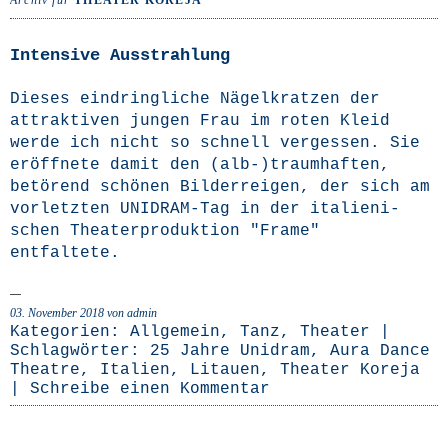
Archiv für
THEATER KOREJA
Intensive Ausstrahlung
Die­ses ein­dring­li­che Nägel­krat­zen der
attrak­ti­ven jun­gen Frau im roten Kleid
wer­de ich nicht so schnell ver­ges­sen. Sie
eröff­ne­te damit den (alb-)traumhaften,
betö­rend schö­nen Bil­der­rei­gen, der sich am
vor­letz­ten UNI­­DRAM-Tag in der ita­lie­ni­
schen Thea­ter­pro­duk­ti­on "Frame"
entfaltete.
03. November 2018
von admin
Kategorien:
Allgemein
,
Tanz
,
Theater
|
Schlagwörter:
25 Jahre Unidram
,
Aura Dance
Theatre
,
Italien
,
Litauen
,
Theater Koreja
|
Schreibe einen Kommentar