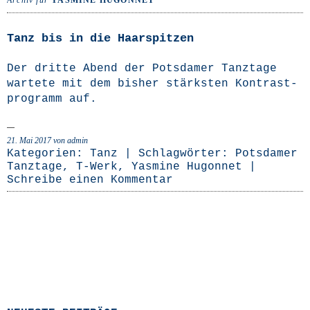
Archiv für
YASMINE HUGONNET
Tanz bis in die Haarspitzen
Der drit­te Abend der Pots­da­mer Tanz­ta­ge
war­te­te mit dem bis­her stärks­ten Kon­trast­
pro­gramm auf.
21. Mai 2017
von admin
Kategorien:
Tanz
| Schlagwörter:
Potsdamer
Tanztage
,
T-Werk
,
Yasmine Hugonnet
|
Schreibe einen Kommentar