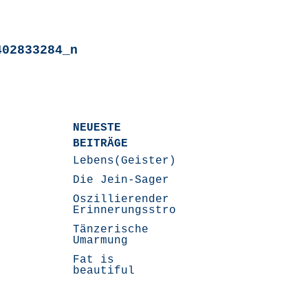
402833284_n
NEUESTE
BEITRÄGE
Lebens(Geister)Geschichten
Die Jein-Sager
Oszillierender
Erinnerungsstrom
Tänzerische
Umarmung
Fat is
beautiful