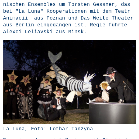
ni­schen Ensem­bles um Tors­ten Gess­ner, das
bei "La Luna" Koope­ra­tio­nen mit dem Teatr
Ani­macii aus Poz­nan und Das Wei­te Thea­ter
aus Ber­lin ein­ge­gan­gen ist. Regie führ­te
Alex­ei Leliav­ski aus Minsk.
La Luna, Foto: Lothar Tanzyna