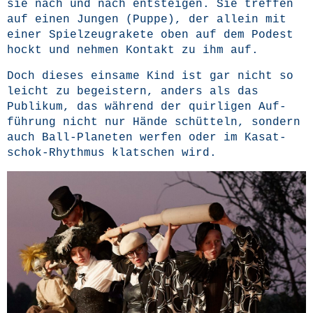
sie nach und nach ent­stei­gen. Sie tref­fen
auf einen Jun­gen (Pup­pe), der allein mit
einer Spiel­zeug­ra­ke­te oben auf dem Podest
hockt und neh­men Kon­takt zu ihm auf.
Doch die­ses ein­sa­me Kind ist gar nicht so
leicht zu begeis­tern, anders als das
Publi­kum, das wäh­rend der quir­li­gen Auf­
füh­rung nicht nur Hän­de schüt­teln, son­dern
auch Ball-Pla­ne­ten wer­fen oder im Kasat­
schok-Rhyth­mus klat­schen wird.