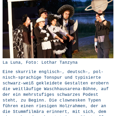
La Luna, Foto: Lothar Tanzyna
Eine skur­ri­le englisch‑, deutsch‑, pol­
nisch-spra­chi­ge Ton­spur und typi­sier­te
schwarz-weiß geklei­de­te Gestal­ten erobern
die weit­läu­fi­ge Wasch­haus­a­re­na-Büh­ne, auf
der ein mehr­stu­fi­ges schwar­zes Podest
steht, zu Beginn. Die clow­nes­ken Typen
füh­ren einen rie­si­gen Holz­rah­men, der an
die Stumm­film­ära erin­nert, mit sich, dem