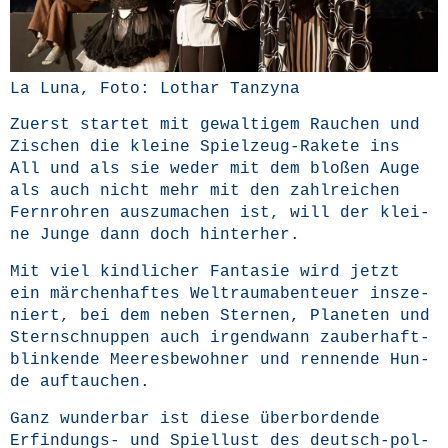
La Luna, Foto: Lothar Tanzyna
Zuerst star­tet mit gewal­ti­gem Rau­chen und
Zischen die klei­ne Spiel­zeug-Rake­te ins
All und als sie weder mit dem blo­ßen Auge
als auch nicht mehr mit den zahl­rei­chen
Fern­roh­ren aus­zu­ma­chen ist, will der klei­
ne Jun­ge dann doch hinterher.
Mit viel kind­li­cher Fan­ta­sie wird jetzt
ein mär­chen­haf­tes Welt­raum­aben­teu­er insze­
niert, bei dem neben Ster­nen, Pla­ne­ten und
Stern­schnup­pen auch irgend­wann zau­ber­haft-
blin­ken­de Mee­res­be­woh­ner und ren­nen­de Hun­
de auftauchen.
Ganz wun­der­bar ist die­se über­bor­den­de
Erfin­dungs- und Spiel­lust des deutsch-pol­