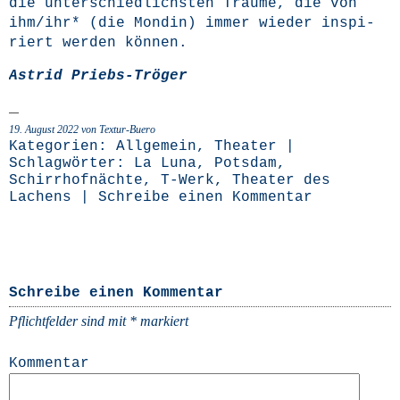
die unter­schied­lichs­ten Träu­me, die von
ihm/ihr* (die Mon­din) immer wie­der inspi­
riert wer­den können.
Astrid Priebs-Trö­ger
19. August 2022 von Textur-Buero
Kategorien:
Allgemein
,
Theater
|
Schlagwörter:
La Luna
,
Potsdam
,
Schirrhofnächte
,
T-Werk
,
Theater des
Lachens
|
Schreibe einen Kommentar
Schreibe einen Kommentar
Pflichtfelder sind mit
*
markiert
Kommentar