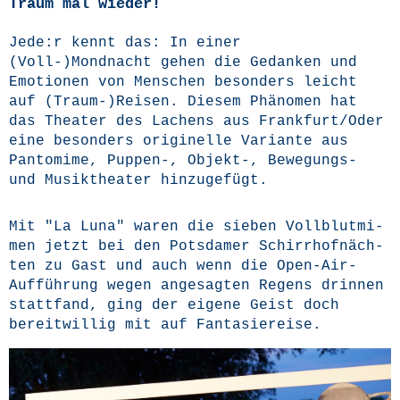
Träum mal wieder!
Jede:r kennt das: In einer
(Voll-)Mondnacht gehen die Gedan­ken und
Emo­tio­nen von Men­schen beson­ders leicht
auf (Traum-)Reisen. Die­sem Phä­no­men hat
das Thea­ter des Lachens aus Frankfurt/Oder
eine beson­ders ori­gi­nel­le Vari­an­te aus
Pan­to­mi­me, Puppen‑, Objekt‑, Bewe­gungs-
und Musik­thea­ter hinzugefügt.
Mit "La Luna" waren die sie­ben Voll­blut­mi­
men jetzt bei den Pots­da­mer Schirr­hof­näch­
ten zu Gast und auch wenn die Open-Air-
Auf­füh­rung wegen ange­sag­ten Regens drin­nen
statt­fand, ging der eige­ne Geist doch
bereit­wil­lig mit auf Fantasiereise.