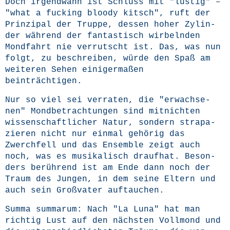
Doch irgend­wann ist Schluss mit "lus­tig" –
"what a fuck­ing bloo­dy kitsch", ruft der
Prin­zi­pal der Trup­pe, des­sen hoher Zylin­
der wäh­rend der fan­tas­tisch wir­beln­den
Mond­fahrt nie ver­rutscht ist. Das, was nun
folgt, zu beschrei­ben, wür­de den Spaß am
wei­te­ren Sehen eini­ger­ma­ßen
beinträchtigen.
Nur so viel sei ver­ra­ten, die "erwach­se­
nen" Mond­be­trach­tun­gen sind mit­nich­ten
wis­sen­schaft­li­cher Natur, son­dern stra­pa­
zie­ren nicht nur ein­mal gehö­rig das
Zwerch­fell und das Ensem­ble zeigt auch
noch, was es musi­ka­lisch drauf­hat. Beson­
ders berüh­rend ist am Ende dann noch der
Traum des Jun­gen, in dem sei­ne Eltern und
auch sein Groß­va­ter auftauchen.
Sum­ma sum­ma­rum: Nach "La Luna" hat man
rich­tig Lust auf den nächs­ten Voll­mond und