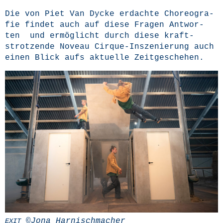
Die von Piet Van Dycke erdach­te Cho­reo­gra­
fie fin­det auch auf die­se Fra­gen Ant­wor­
ten und ermög­licht durch die­se kraft­
strot­zen­de Noveau Cir­que-Insze­nie­rung auch
einen Blick aufs aktu­el­le Zeitgeschehen.
©Jona Harnischmacher
EXIT