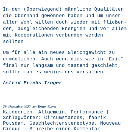
In dem (über­wie­gend) männ­li­che Qua­li­tä­ten
die Ober­hand gewon­nen haben und um unser
aller Wohl wil­len doch wie­der mit flie­ßen­
den, aus­glei­chen­den Ener­gien und vor allem
mit Koope­ra­tio­nen ver­bun­den wer­den
sollten.
Um für alle ein neu­es Gleich­ge­wicht zu
ermög­li­chen. Auch wenn dies wie in "Exit"
final nur lang­sam und tas­tend geschieht,
soll­te man es wenigs­tens versuchen …
Astrid Priebs-Trö­ger
29. Dezember 2025 von Textur-Buero
Kategorien:
Allgemein
,
Performance
|
Schlagwörter:
Circumstances
,
fabrik
Potsdam
,
Geschlechterstereotype
,
Nouveau
Cirque
|
Schreibe einen Kommentar