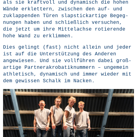
als sie kraft­voll und dyna­misch die hohen
Wän­de erklet­tern, zwi­schen den auf- und
zuklap­pen­den Türen slap­stick­ar­ti­ge Begeg­
nun­gen haben und schließ­lich ver­su­chen,
die jetzt um ihre Mit­tel­ach­se rotie­ren­de
hohe Wand zu erklimmen.
Dies gelingt (fast) nicht allein und jeder
ist auf die Unter­stüt­zung des Ande­ren
ange­wie­sen. Und sie voll­füh­ren dabei groß­
ar­ti­ge Part­ner­akro­ba­tik­num­mern – unge­mein
ath­le­tisch, dyna­misch und immer wie­der mit
dem gewis­sen Schalk im Nacken.