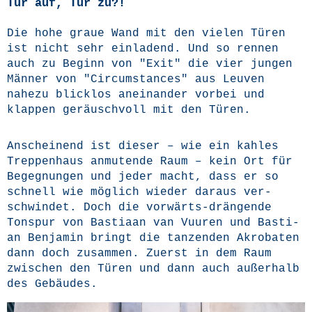
Tür auf, Tür zu?!
Die hohe graue Wand mit den vie­len Türen
ist nicht sehr ein­la­dend. Und so ren­nen
auch zu Beginn von "Exit" die vier jun­gen
Män­ner von
"Cir­cum­s­tances" aus Leu­ven
nahe­zu blick­los anein­an­der vor­bei und
klap­pen geräusch­voll mit den Türen.
Anschei­nend ist die­ser – wie ein kah­les
Trep­pen­haus anmu­ten­de Raum – kein Ort für
Begeg­nun­gen und jeder macht, dass er so
schnell wie mög­lich wie­der dar­aus ver­
schwin­det. Doch die vor­wärts-drän­gen­de
Ton­spur von Bas­tia­an van Vuuren und Bas­ti­
an Ben­ja­min bringt die tan­zen­den Akro­ba­ten
dann doch zusam­men. Zuerst in dem Raum
zwi­schen den Türen und dann auch außer­halb
des Gebäudes.