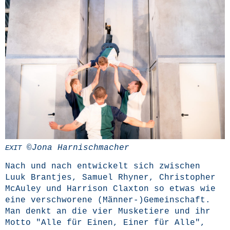
©Jona Harnischmacher
EXIT
Nach und nach ent­wi­ckelt sich zwi­schen
Luuk Brant­jes, Samu­el Rhy­ner, Chris­to­pher
McAu­ley und Har­ri­son Clax­t­on so etwas wie
eine ver­schwo­re­ne (Männer-)Gemeinschaft.
Man denkt an die vier Mus­ke­tie­re und ihr
Mot­to "Alle für Einen, Einer für Alle",