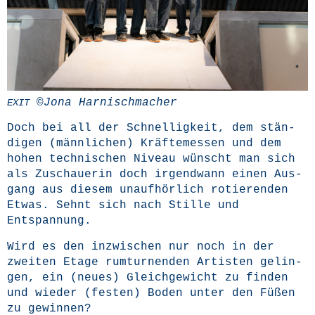
©Jona Harnischmacher
EXIT
Doch bei all der Schnel­lig­keit, dem stän­
di­gen (männ­li­chen) Kräf­te­mes­sen und dem
hohen tech­ni­schen Niveau wünscht man sich
als Zuschaue­rin doch irgend­wann einen Aus­
gang aus die­sem unauf­hör­lich rotie­ren­den
Etwas. Sehnt sich nach Stil­le und
Entspannung.
Wird es den inzwi­schen nur noch in der
zwei­ten Eta­ge rum­tur­nen­den Artis­ten gelin­
gen, ein (neu­es) Gleich­ge­wicht zu fin­den
und wie­der (fes­ten) Boden unter den Füßen
zu gewinnen?