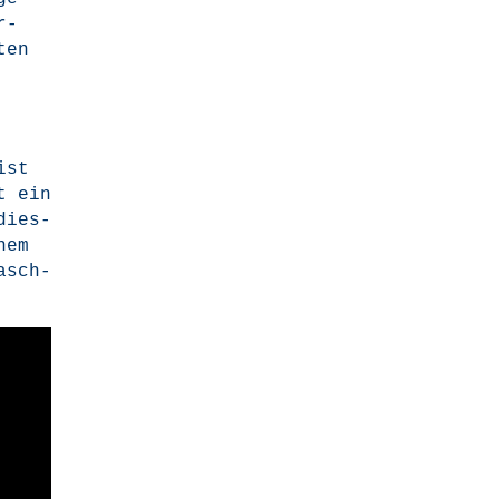
r­
ten
ist
t ein
dies­
nem
asch­