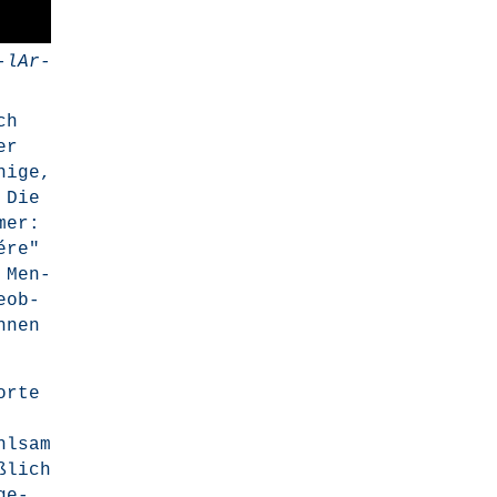
n-lAr­
ch
er
ni­ge,
 Die
­mer:
ére"
 Men­
eob­
hnen
or­te
hl­sam
ß­lich
ge­