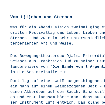
Vom L(i)eben und Sterben
Was für ein Abend! Gleich zwei­mal ging e
drit­ten Fes­ti­val­tag ums Leben, Lie­ben un
Ster­ben. Und zwar in sehr unter­schied­lic
tem­pe­rier­ter Art und Weise.
Das Bewe­gungs­thea­ter­duo Djal­ma Pri­mor­di­a
Sci­ence aus Frank­reich lud zu sei­ner Deu
land­pre­mie­re von
"Die Hän­de von l´Argent
in die Schin­kel­hal­le ein.
Dort lag auf einer weiß aus­ge­schla­ge­nen 
ein Mann auf einem weiß­be­zo­ge­nen Bett – 
einem Akkor­de­on auf dem Bauch. Ganz stil
es und erst lang­sam hör­te man, dass aus 
sem Instru­ment Luft ent­wich. Das klang be