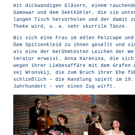
mit dick­wan­di­gen Glä­sern, einem rau­chen­d
Samo­war und dem Sekt­küh­ler, die sie unte
lan­gen Tisch her­vor­ho­len und der damit z
The­ke wird, u. a. sehr skur­ri­le Tänze.
Bis sich eine Frau im edlen Pelz­cape und
ßem Spit­zen­kleid zu ihnen gesellt und si
als eine der berühm­tes­ten Lei­chen der We
te­ra­tur erweist. Anna Kare­ni­na, die sich
wegen ihrer Lie­bes­af­fä­re mit dem Gra­fen
xej Wronskij, die zum Bruch ihrer Ehe fü
schließ­lich – die Hand­lung spielt im 19.
Jahr­hun­dert – vor einen Zug wirft.