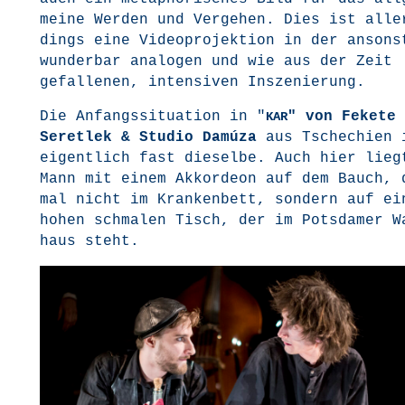
mei­ne Wer­den und Ver­ge­hen. Dies ist alle
dings eine Video­pro­jek­ti­on in der ansons­
wun­der­bar ana­lo­gen und wie aus der Zeit
gefal­le­nen, inten­si­ven Inszenierung.
Die Anfangs­si­tua­ti­on in "
" von Feke­te
KAR
Seret­lek & Stu­dio Damú­za
aus Tsche­chi­en 
eigent­lich fast die­sel­be. Auch hier lieg
Mann mit einem Akkor­de­on auf dem Bauch, 
mal nicht im Kran­ken­bett, son­dern auf ei
hohen schma­len Tisch, der im Pots­da­mer W
haus steht.