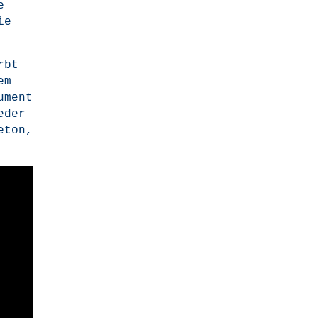
e
ie
rbt
em
­ment
­der
e­ton,