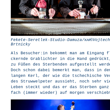
Fekete-Seretlek-Studio-Damuza/
©Vojtech
KAR
Brt­ni­cky
Als Besucher:in bekommt man am Ein­gang f
ckern­de Grab­lich­ter in die Hand gedrückt
zu Füßen des Ster­ben­den auf­ge­stellt wer­d
Doch schon dabei bemerkt man, dass in de
lan­gen Kerl, der wie die tsche­chi­sche Ver
des Struw­wel­pe­ter aus­sieht, noch sehr vi
Leben steckt und das er das Ster­ben ganz
fach (immer wie­der) auf mor­gen verschieb