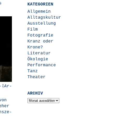
s
KATEGORIEN
Allgemein
Alltagskultur
Ausstellung
Film
Fotografie
Kranz oder
Krone?
Literatur
Ökologie
Performance
Tanz
Theater
n-lAr­
ARCHIV
von
Archiv
eher
Insze­