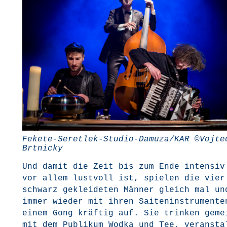
Feke­te-Seret­lek-Stu­dio-Damu­za/­KAR ©Voj­te
Brtnicky
Und damit die Zeit bis zum Ende inten­siv
vor allem lust­voll ist, spie­len die vier
schwarz geklei­de­ten Män­ner gleich mal un
immer wie­der mit ihren Sai­ten­in­stru­men­t
einem Gong kräf­tig auf. Sie trin­ken gemei
mit dem Publi­kum Wod­ka und Tee, ver­an­sta