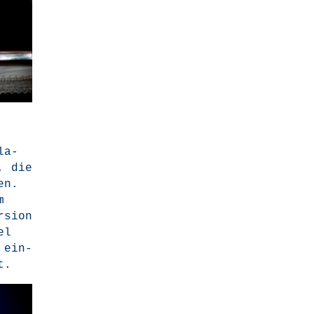
la­
, die
en.
m
­si­on
el
 ein­
t.