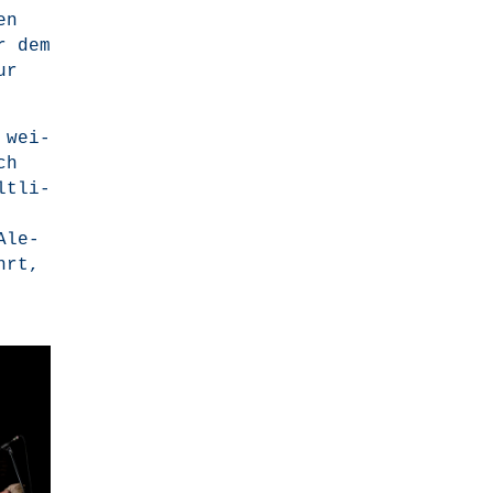
en
r dem
ur
 wei­
ch
lt­li­
 Ale­
hrt,