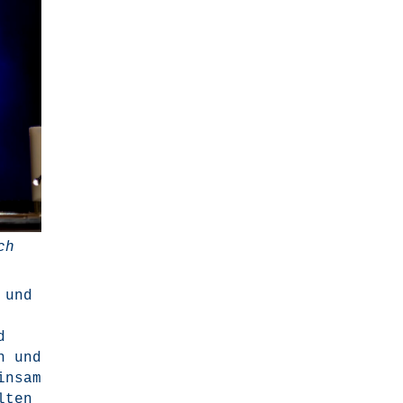
ch
 und
d
en und
n­sam
l­ten