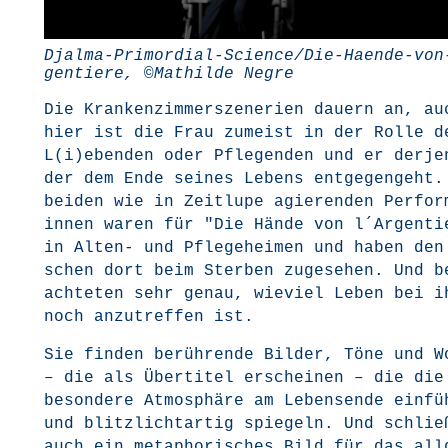
Djal­ma-Pri­mor­di­al-Sci­en­ce/­Die-Haen­de-vo
gen­tie­re, ©Mat­hil­de Negre
Die Kran­ken­zim­mer­sze­ne­rien dau­ern an, au
hier ist die Frau zumeist in der Rol­le d
L(i)ebenden oder Pfle­gen­den und er der­je­
der dem Ende sei­nes Lebens ent­ge­gen­geht.
bei­den wie in Zeit­lu­pe agie­ren­den Per­for
innen waren für "Die Hän­de von l´Argenti
in Alten- und Pfle­ge­hei­men und haben den
schen dort beim Ster­ben zuge­se­hen. Und b
ach­te­ten sehr genau, wie­viel Leben bei i
noch anzu­tref­fen ist.
Sie fin­den berüh­ren­de Bil­der, Töne und W
– die als Über­ti­tel erschei­nen – die die
beson­de­re Atmo­sphä­re am Lebens­en­de ein­fü
und blitz­licht­ar­tig spie­geln. Und schlie
auch ein meta­pho­ri­sches Bild für das all­