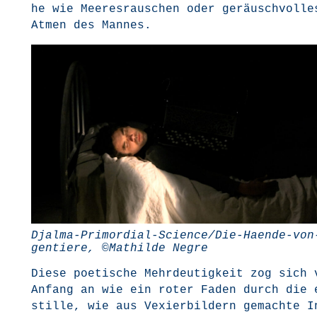
he wie Mee­res­rau­schen oder geräusch­vol­le
Atmen des Mannes.
Djal­ma-Pri­mor­di­al-Sci­en­ce/­Die-Haen­de-vo
gen­tie­re, ©Mat­hil­de Negre
Die­se poe­ti­sche Mehr­deu­tig­keit zog sich 
Anfang an wie ein roter Faden durch die 
stil­le, wie aus Vexier­bil­dern gemach­te 