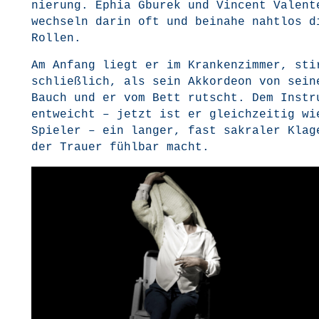
nie­rung. Ephia Gbu­rek und Vin­cent Valen­t
wech­seln dar­in oft und bei­na­he naht­los d
Rollen.
Am Anfang liegt er im Kran­ken­zim­mer, sti
schließ­lich, als sein Akkor­de­on von sei­n
Bauch und er vom Bett rutscht. Dem Instru
ent­weicht – jetzt ist er gleich­zei­tig wie
Spie­ler – ein lan­ger, fast sakra­ler Kla­g
der Trau­er fühl­bar macht.