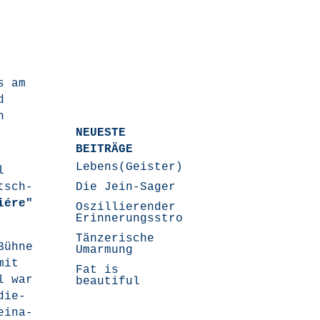
s am
d
h
NEUESTE
BEITRÄGE
Lebens(Geister)Geschichten
l
tsch­
Die Jein-Sager
iére"
Oszillierender
Erinnerungsstrom
Tänzerische
Büh­ne
Umarmung
mit
Fat is
l war
beautiful
die­
i­na­