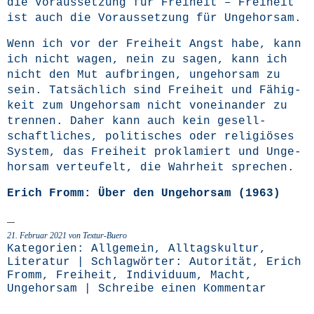
die Vor­aus­set­zung für Frei­heit – Frei­heit
ist auch die Vor­aus­set­zung für Ungehorsam.
Wenn ich vor der Frei­heit Angst habe, kann
ich nicht wagen, nein zu sagen, kann ich
nicht den Mut auf­brin­gen, unge­hor­sam zu
sein. Tat­säch­lich sind Frei­heit und Fähig­
keit zum Unge­hor­sam nicht von­ein­an­der zu
tren­nen. Daher kann auch kein gesell­
schaft­li­ches, poli­ti­sches oder reli­giö­ses
Sys­tem, das Frei­heit pro­kla­miert und Unge­
hor­sam ver­teu­felt, die Wahr­heit sprechen.
Erich Fromm: Über den Unge­hor­sam (1963)
21. Februar 2021 von Textur-Buero
Kategorien:
Allgemein
,
Alltagskultur
,
Literatur
| Schlagwörter:
Autorität
,
Erich
Fromm
,
Freiheit
,
Individuum
,
Macht
,
Ungehorsam
|
Schreibe einen Kommentar