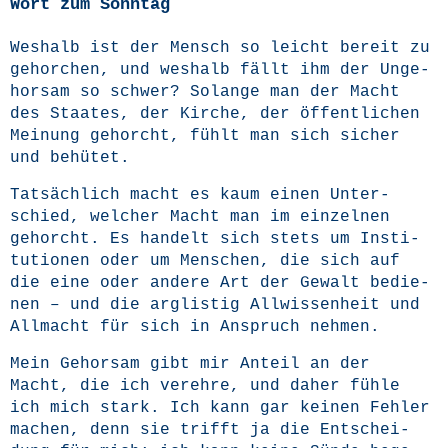
Wort zum Sonntag
Wes­halb ist der Mensch so leicht bereit zu
gehor­chen, und wes­halb fällt ihm der Unge­
hor­sam so schwer? Solan­ge man der Macht
des Staa­tes, der Kir­che, der öffent­li­chen
Mei­nung gehorcht, fühlt man sich sicher
und behütet.
Tat­säch­lich macht es kaum einen Unter­
schied, wel­cher Macht man im ein­zel­nen
gehorcht. Es han­delt sich stets um Insti­
tu­tio­nen oder um Men­schen, die sich auf
die eine oder ande­re Art der Gewalt bedie­
nen – und die arg­lis­tig All­wis­sen­heit und
All­macht für sich in Anspruch nehmen.
Mein Gehor­sam gibt mir Anteil an der
Macht, die ich ver­eh­re, und daher füh­le
ich mich stark. Ich kann gar kei­nen Feh­ler
machen, denn sie trifft ja die Ent­schei­