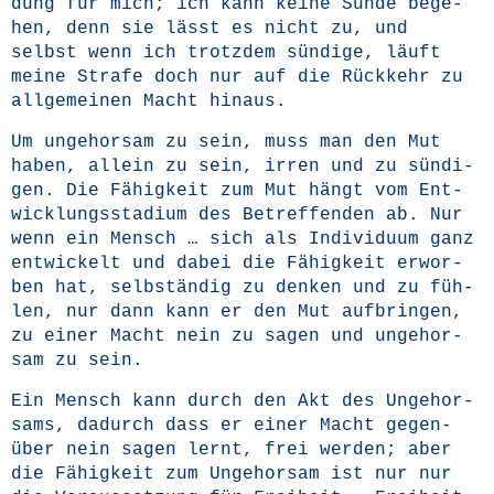
dung für mich; ich kann kei­ne Sün­de bege­
hen, denn sie lässt es nicht zu, und
selbst wenn ich trotz­dem sün­di­ge, läuft
mei­ne Stra­fe doch nur auf die Rück­kehr zu
all­ge­mei­nen Macht hinaus.
Um unge­hor­sam zu sein, muss man den Mut
haben, allein zu sein, irren und zu sün­di­
gen. Die Fähig­keit zum Mut hängt vom Ent­
wick­lungs­sta­di­um des Betref­fen­den ab. Nur
wenn ein Mensch … sich als Indi­vi­du­um ganz
ent­wi­ckelt und dabei die Fähig­keit erwor­
ben hat, selb­stän­dig zu den­ken und zu füh­
len, nur dann kann er den Mut auf­brin­gen,
zu einer Macht nein zu sagen und unge­hor­
sam zu sein.
Ein Mensch kann durch den Akt des Unge­hor­
sams, dadurch dass er einer Macht gegen­
über nein sagen lernt, frei wer­den; aber
die Fähig­keit zum Unge­hor­sam ist nur nur