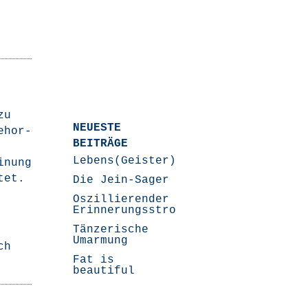
zu
NEUESTE
­hor­
BEITRÄGE
Lebens(Geister)Geschichten
i­nung
ütet.
Die Jein-Sager
Oszillierender
Erinnerungsstrom
Tänzerische
Umarmung
ch
Fat is
beautiful