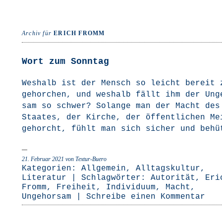
Archiv für
ERICH FROMM
Wort zum Sonntag
Wes­halb ist der Mensch so leicht bereit 
gehor­chen, und wes­halb fällt ihm der Unge
sam so schwer? Solan­ge man der Macht des
Staa­tes, der Kir­che, der öffent­li­chen Me
gehorcht, fühlt man sich sicher und beh
21. Februar 2021
von Textur-Buero
Kategorien:
Allgemein
,
Alltagskultur
,
Literatur
| Schlagwörter:
Autorität
,
Eri
Fromm
,
Freiheit
,
Individuum
,
Macht
,
Ungehorsam
|
Schreibe einen Kommentar