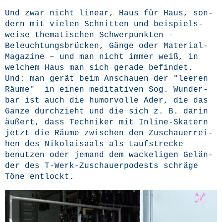
Und zwar nicht line­ar, Haus für Haus, son­
dern mit vie­len Schnit­ten und bei­spiels­
wei­se the­ma­ti­schen Schwer­punk­ten –
Beleuch­tungs­brü­cken, Gän­ge oder Mate­ri­al-
Maga­zi­ne – und man nicht immer weiß, in
wel­chem Haus man sich gera­de befin­det.
Und: man gerät beim Anschau­en der "lee­ren
Räu­me" in einen medi­ta­ti­ven Sog. Wun­der­
bar ist auch die humor­vol­le Ader, die das
Gan­ze durch­zieht und die sich z. B. dar­in
äußert, dass Tech­ni­ker mit Inline-Ska­tern
jetzt die Räu­me zwi­schen den Zuschau­er­rei­
hen des Niko­lai­saals als Lauf­stre­cke
benut­zen oder jemand dem wacke­li­gen Gelän­
der des T‑Werk-Zuschau­er­po­dests schrä­ge
Töne entlockt.