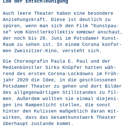
Lob der Entschleunigung
Auch lee­re Thea­ter haben eine beson­de­re
Anzie­hungs­kraft. Die­se ist deut­lich zu
spü­ren, wenn man sich den Film "Kunst­pau­
se" vom Künst­ler­kol­lek­tiv
anschaut,
KOMBINAT
der noch bis 20. Juni im Pots­da­mer Kunst­
Raum zu sehen ist. In einem Coro­na kon­for­
men Zwei­sit­zer-Kino, ver­steht sich.
Die Cho­reo­gra­fin Pau­la E. Paul und der
Medi­en­künst­ler Sir­ko Knüp­fer hat­ten wäh­
rend des ers­ten Coro­na-Lock­downs im Früh­
jahr 2020 die Idee, in die geschlos­se­nen
Pots­da­mer Thea­ter zu gehen und dort Bil­der
des all­ge­gen­wär­ti­gen Still­stan­des zu fil­
men. Außer­dem woll­ten sie ein­mal die­je­ni­
gen ins Ram­pen­licht stel­len, die sonst
hin­ter den Kulis­sen maß­geb­lich dar­an mit­
wir­ken, dass das Gesamt­kunst­werk Thea­ter
über­haupt zustan­de kommt.