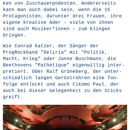
ken von Zuschau­er­po­des­ten. Ande­rer­seits
kann man auch dabei sein, wenn die 15
Prot­ago­nis­ten, dar­un­ter drei Frau­en, ihre
eige­ne krea­ti­ve Ader – vie­le von ihnen
sind auch Musiker*innen – zum Klin­gen
bringen.
Wie Con­rad Kat­zer, der Sän­ger der
ProgRock­band "Deli­ria" mit "Poli­tik,
Macht, Krieg" oder Jan­ne Busch­mann, die
Beet­ho­vens "Pathe­tique" eigen­wil­lig inter­
pre­tiert. Oder Ralf Grü­ne­berg, der unter­
schied­lich lan­gen Gerü­st­roh­ren eine Ton­
fol­ge ent­lockt und auch Ciko­mo Paul, der
auch bei die­ser Gele­gen­heit zu den Sticks
greift.