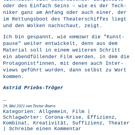
oder des Ein­fach Seins – wie es der Tech­
ni­ker ganz am Anfang oder auch einer, der
im Ret­tungs­boot des Thea­ter­schif­fes liegt
und den Wol­ken nach­schaut, zeigt.
Ich bin gespannt, wie
die "Kunst­
KOMBINAT
pau­se" wei­ter ent­wi­ckelt, denn aus dem
Mate­ri­al soll in einem wei­te­ren Schritt
ein abend­fül­len­der Film wer­den, in dem die
Protagonist*innen, mit denen auch Inter­
views geführt wur­den, dann selbst zu Wort
kommen.
Astrid Priebs-Trö­ger
29. Mai 2021 von Textur-Buero
Kategorien:
Allgemein
,
Film
|
Schlagwörter:
Corona-Krise
,
Effizienz
,
Kombinat
,
Kreativität
,
Suffizienz
,
Theater
|
Schreibe einen Kommentar