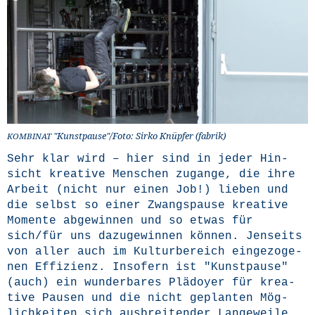
"Kunstpause"/Foto: Sir­ko Knüp­fer (fabrik)
KOMBINAT
Sehr klar wird – hier sind in jeder Hin­
sicht krea­ti­ve Men­schen zugan­ge, die ihre
Arbeit (nicht nur einen Job!) lie­ben und
die selbst so einer Zwangs­pau­se krea­ti­ve
Momen­te abge­win­nen und so etwas für
sich/für uns dazu­ge­win­nen kön­nen. Jen­seits
von aller auch im Kul­tur­be­reich ein­ge­zo­ge­
nen Effi­zi­enz. Inso­fern ist "Kunst­pau­se"
(auch) ein wun­der­ba­res Plä­doy­er für krea­
ti­ve Pau­sen und die nicht geplan­ten Mög­
lich­kei­ten sich aus­brei­ten­der Lan­ge­wei­le