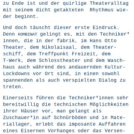
zu Ende ist und der quir­li­ge Thea­ter­all­tag
mit sei­nem dicht getak­te­ten Rhyth­mus wie­
der beginnt.
Und doch täuscht die­ser ers­te Ein­druck.
Denn
gelingt es, mit den Tech­ni­ker*
KOMBINAT
innen, die in der fabrik, im Hans Otto
Thea­ter, dem Niko­lai­saal, dem Thea­ter­
schiff, dem Treff­punkt Frei­zeit, dem
T‑Werk, dem Schloss­thea­ter und dem Wasch­
haus auch wäh­rend des andau­ern­den Kul­tur-
Lock­downs vor Ort sind, in einen sowohl
span­nen­den als auch ver­spiel­ten Dia­log zu
treten.
Einer­seits füh­ren die Techniker*innen sehr
bereit­wil­lig die tech­ni­schen Mög­lich­kei­ten
ihrer Häu­ser vor, man gelangt als
Zuschauer*in auf Schnür­bö­den und in Mate­
ri­al­la­ger, erlebt das impo­san­te Auf­fah­ren
eines Eiser­nen Vor­han­ges oder das Ver­sen­