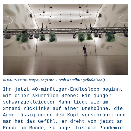
"Kunstpause"/Foto: Steph Ket­el­hut (Niko­lai­saal)
KOMBINAT
Ihr jetzt 40-minü­ti­ger-End­los­loop beginnt
mit einer skur­ri­len Sze­ne: Ein jun­ger
schwarz­ge­klei­de­ter Mann liegt wie am
Strand rück­links auf einer Dreh­büh­ne, die
Arme läs­sig unter dem Kopf ver­schränkt und
man hat das Gefühl, er dreht von jetzt an
Run­de um Run­de, solan­ge, bis die Pan­de­mie