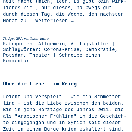
heit macht (mich) leer. Es gibt kein wirk­
li­ches Ziel, nur die­ses, halb­wegs gut
durch die­sen Tag, die Woche, den nächs­ten
Monat zu …
Wei­ter­le­sen
→
28. April 2020
von Textur-Buero
Kategorien:
Allgemein
,
Alltagskultur
|
Schlagwörter:
Corona-Krise
,
Demokratie
,
Potsdam
,
Theater
|
Schreibe einen
Kommentar
Über die Liebe – im Krieg
Leicht und ver­spielt – wie ein Schmet­ter­
ling – ist die Lie­be zwi­schen den bei­den.
Bis in jene März­ta­ge des Jah­res 2011, die
als "Ara­bi­scher Früh­ling" in die Geschich­
te ein­ge­gan­gen und in Syri­en seit die­ser
Zeit in einem Bür­ger­krieg eska­liert sind.