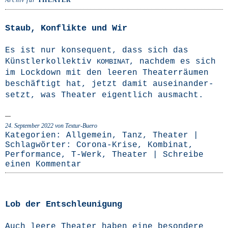
Archiv für
THEATER
Staub, Konflikte und Wir
Es ist nur kon­se­quent, dass sich das
Künst­ler­kol­lek­tiv
, nach­dem es sich
KOMBINAT
im Lock­down mit den lee­ren Thea­ter­räu­men
beschäf­tigt hat, jetzt damit aus­ein­an­der­
setzt, was Thea­ter eigent­lich ausmacht.
24. September 2022
von Textur-Buero
Kategorien:
Allgemein
,
Tanz
,
Theater
|
Schlagwörter:
Corona-Krise
,
Kombinat
,
Performance
,
T-Werk
,
Theater
|
Schreibe
einen Kommentar
Lob der Entschleunigung
Auch lee­re Thea­ter haben eine beson­de­re