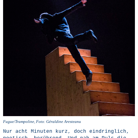
Fugue/Trampoline, Foto: Géral­di­ne Aresteanu
Nur acht Minu­ten kurz, doch ein­dring­lich,