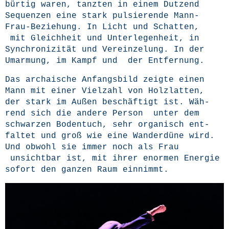
bür­tig waren, tanz­ten in einem Dut­zend
Sequen­zen eine stark pul­sie­ren­de Mann-
Frau-Bezie­hung. In Licht und Schat­ten,
mit Gleich­heit und Unter­le­gen­heit, in
Syn­chro­ni­zi­tät und Ver­ein­ze­lung. In der
Umar­mung, im Kampf und der Entfernung.
Das archai­sche Anfangs­bild zeig­te einen
Mann mit einer Viel­zahl von Holz­lat­ten,
der stark im Außen beschäf­tigt ist. Wäh­
rend sich die ande­re Per­son unter dem
schwar­zen Boden­tuch, sehr orga­nisch ent­
fal­tet und groß wie eine Wan­der­dü­ne wird.
Und obwohl sie immer noch als Frau
unsicht­bar ist, mit ihrer enor­men Ener­gie
sofort den gan­zen Raum einnimmt.