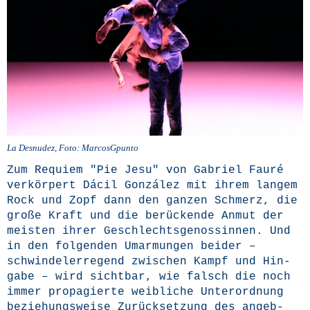
La Des­nu­dez, Foto: MarcosGpunto
Zum Requi­em "Pie Jesu" von Gabri­el Fau­ré
ver­kör­pert Dácil Gon­zá­lez mit ihrem lan­gem
Rock und Zopf dann den gan­zen Schmerz, die
gro­ße Kraft und die berü­cken­de Anmut der
meis­ten ihrer Geschlechts­ge­nos­sin­nen. Und
in den fol­gen­den Umar­mun­gen bei­der –
schwin­del­erre­gend zwi­schen Kampf und Hin­
ga­be – wird sicht­bar, wie falsch die noch
immer pro­pa­gier­te weib­li­che Unter­ord­nung
bezie­hungs­wei­se Zurück­set­zung des angeb­