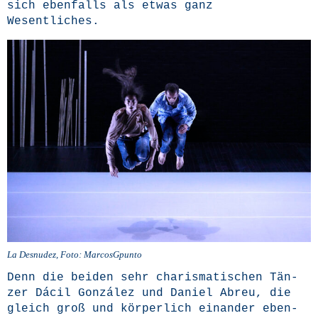
sich eben­falls als etwas ganz
Wesentliches.
La Des­nu­dez, Foto: MarcosGpunto
Denn die bei­den sehr cha­ris­ma­ti­schen Tän­
zer Dácil Gon­zá­lez und Dani­el Abreu, die
gleich groß und kör­per­lich ein­an­der eben­