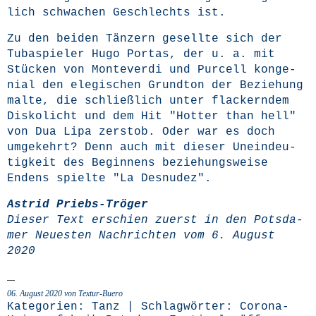
lich schwa­chen Geschlechts ist.
Zu den bei­den Tän­zern gesell­te sich der
Tuba­spie­ler Hugo Por­tas, der u. a. mit
Stü­cken von Mon­te­ver­di und Pur­cell kon­ge­
ni­al den ele­gi­schen Grund­ton der Bezie­hung
mal­te, die schließ­lich unter fla­ckern­dem
Dis­ko­licht und dem Hit "Hot­ter than hell"
von Dua Lipa zer­stob. Oder war es doch
umge­kehrt? Denn auch mit die­ser Unein­deu­
tig­keit des Begin­nens bezie­hungs­wei­se
Endens spiel­te "La Desnudez".
Astrid Priebs-Trö­ger
Die­ser Text erschien zuerst in den
Pots­da­
mer Neu­es­ten Nach­rich­ten
vom 6. August
2020
06. August 2020 von Textur-Buero
Kategorien:
Tanz
| Schlagwörter:
Corona-