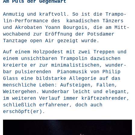
Am Puls der Gegenwart
Anmu­tig und kraft­voll. So ist die Tram­po­
lin-Per­for­mance des kana­di­schen Tän­zers
und Akro­ba­ten Yoann Bour­go­is, die am Mitt­
woch­abend zur Eröff­nung der Pots­da­mer
Tanz­ta­ge open Air gezeigt wurde.
Auf einem Holz­po­dest mit zwei Trep­pen und
einem unsicht­ba­ren Tram­po­lin dazwi­schen
kre­ierte er zur mini­ma­lis­ti­schen, wun­der­
bar pul­sie­ren­den Pia­no­mu­sik von Phil­ip
Glass eine bild­star­ke Alle­go­rie auf das
mensch­li­che Leben: Auf­stei­gen, Fal­len,
Wei­ter­ge­hen. Wun­der­bar leicht und ele­gant,
im wei­te­ren Ver­lauf immer kräf­te­zeh­ren­der,
schließ­lich erfah­re­ner, doch auch
erschöpft(er).