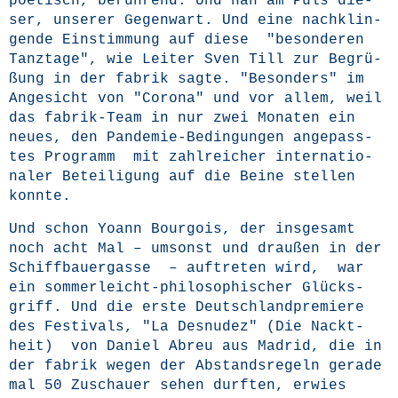
poe­tisch, berüh­rend. Und nah am Puls die­
ser, unse­rer Gegen­wart. Und eine nach­klin­
gen­de Ein­stim­mung auf die­se "beson­de­ren
Tanz­ta­ge", wie Lei­ter Sven Till zur Begrü­
ßung in der fabrik sag­te. "Beson­ders" im
Ange­sicht von "Coro­na" und vor allem, weil
das fabrik-Team in nur zwei Mona­ten ein
neu­es, den Pan­de­mie-Bedin­gun­gen ange­pass­
tes Pro­gramm mit zahl­rei­cher inter­na­tio­
na­ler Betei­li­gung auf die Bei­ne stel­len
konnte.
Und schon Yoann Bour­go­is, der ins­ge­samt
noch acht Mal – umsonst und drau­ßen in der
Schiff­bau­er­gas­se – auf­tre­ten wird, war
ein som­mer­leicht-phi­lo­so­phi­scher Glücks­
griff. Und die ers­te Deutsch­land­pre­mie­re
des Fes­ti­vals, "La Des­nu­dez" (Die Nackt­
heit) von Dani­el Abreu aus Madrid, die in
der fabrik wegen der Abstands­re­geln gera­de
mal 50 Zuschau­er sehen durf­ten, erwies