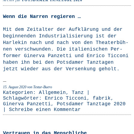
Archiv für
POTSDAMER TANZTAGE 2020
Wenn die Narren regieren …
Mit dem Zeit­al­ter der Auf­klä­rung und der
begin­nen­den Indus­tria­li­sie­rung ist der
Har­le­kin nach und nach von den Thea­ter­büh­
nen ver­schwun­den. Die ita­lie­ni­schen Per­
for­mer Giner­va Pan­zet­ti und Enri­co Tic­co­ni
haben ihn bei den Pots­da­mer Tanz­ta­gen
jetzt wie­der aus der Ver­sen­kung geholt.
15. August 2020
von Textur-Buero
Kategorien:
Allgemein
,
Tanz
|
Schlagwörter:
Enrico Ticconi
,
fabrik
,
Ginerva Panzetti
,
Potsdamer Tanztage 2020
|
Schreibe einen Kommentar
Vertrauen in das Menschliche