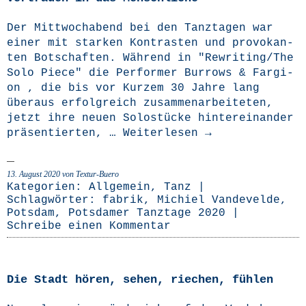
Der Mitt­woch­abend bei den Tanz­ta­gen war
einer mit star­ken Kon­tras­ten und pro­vo­kan­
ten Bot­schaf­ten. Wäh­rend in "Rewriting/The
Solo Pie­ce" die Per­for­mer Bur­rows & Far­gi­
on , die bis vor Kur­zem 30 Jah­re lang
über­aus erfolg­reich zusam­men­ar­bei­te­ten,
jetzt ihre neu­en Solo­stü­cke hin­ter­ein­an­der
prä­sen­tier­ten, …
Wei­ter­le­sen
→
13. August 2020
von Textur-Buero
Kategorien:
Allgemein
,
Tanz
|
Schlagwörter:
fabrik
,
Michiel Vandevelde
,
Potsdam
,
Potsdamer Tanztage 2020
|
Schreibe einen Kommentar
Die Stadt hören, sehen, riechen, fühlen