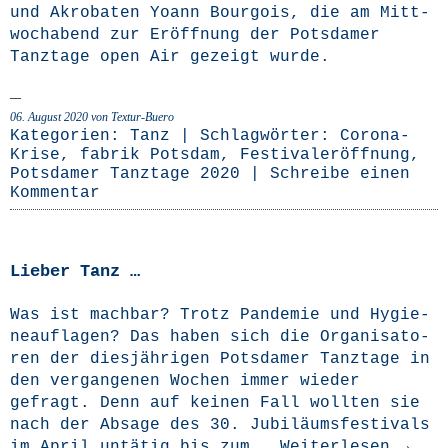
und Akro­ba­ten Yoann Bour­go­is, die am Mitt­
woch­abend zur Eröff­nung der Pots­da­mer
Tanz­ta­ge open Air gezeigt wurde.
06. August 2020
von Textur-Buero
Kategorien:
Tanz
| Schlagwörter:
Corona-
Krise
,
fabrik Potsdam
,
Festivaleröffnung
,
Potsdamer Tanztage 2020
|
Schreibe einen
Kommentar
Lieber Tanz …
Was ist mach­bar? Trotz Pan­de­mie und Hygie­
ne­auf­la­gen? Das haben sich die Orga­ni­sa­to­
ren der dies­jäh­ri­gen Pots­da­mer Tanz­ta­ge in
den ver­gan­ge­nen Wochen immer wie­der
gefragt. Denn auf kei­nen Fall woll­ten sie
nach der Absa­ge des 30. Jubi­lä­ums­fes­ti­vals
im April untä­tig bis zum …
Wei­ter­le­sen
→