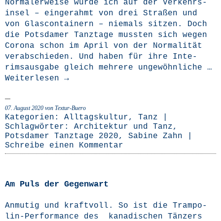
Nor­ma­ler­wei­se wür­de ich auf der Ver­kehrs­
in­sel – ein­ge­rahmt von drei Stra­ßen und
von Glas­con­tai­nern – nie­mals sit­zen. Doch
die Pots­da­mer Tanz­ta­ge muss­ten sich wegen
Coro­na schon im April von der Nor­ma­li­tät
ver­ab­schie­den. Und haben für ihre Inte­
rims­aus­ga­be gleich meh­re­re unge­wöhn­li­che …
Wei­ter­le­sen
→
07. August 2020
von Textur-Buero
Kategorien:
Alltagskultur
,
Tanz
|
Schlagwörter:
Architektur und Tanz
,
Potsdamer Tanztage 2020
,
Sabine Zahn
|
Schreibe einen Kommentar
Am Puls der Gegenwart
Anmu­tig und kraft­voll. So ist die Tram­­po­­
lin-Per­­for­­mance des kana­di­schen Tän­zers