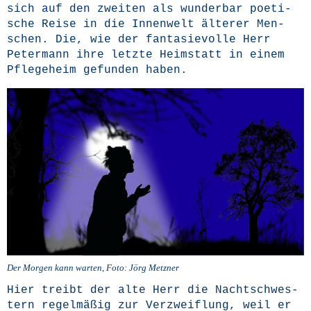
sich auf den zwei­ten als wun­der­bar poe­ti­
sche Rei­se in die Innen­welt älte­rer Men­
schen. Die, wie der fan­ta­sie­vol­le Herr
Peter­mann ihre letz­te Heim­statt in einem
Pfle­ge­heim gefun­den haben.
Der Mor­gen kann war­ten, Foto: Jörg Metzner
Hier treibt der alte Herr die Nacht­schwes­
tern regel­mä­ßig zur Ver­zweif­lung, weil er