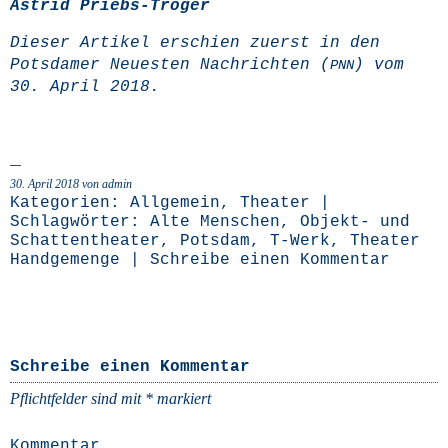
Astrid Priebs-Trö­ger
Die­ser Arti­kel erschien zuerst in den
Pots­da­mer Neu­es­ten Nach­rich­ten (
) vom
PNN
30. April 2018.
30. April 2018 von admin
Kategorien:
Allgemein
,
Theater
|
Schlagwörter:
Alte Menschen
,
Objekt- und
Schattentheater
,
Potsdam
,
T-Werk
,
Theater
Handgemenge
|
Schreibe einen Kommentar
Schreibe einen Kommentar
Pflichtfelder sind mit
*
markiert
Kommentar