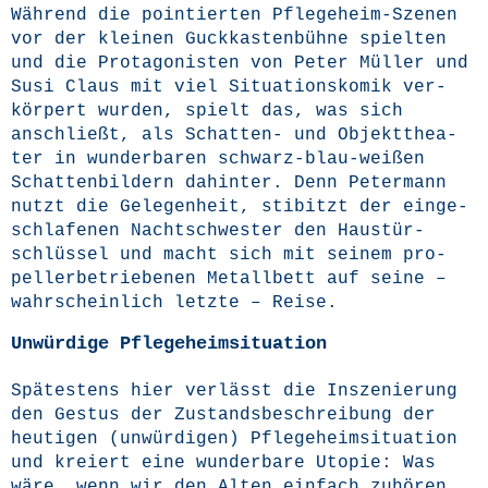
Wäh­rend die poin­tier­ten Pfle­ge­heim-Sze­nen
vor der klei­nen Guck­kas­ten­büh­ne spiel­ten
und die Prot­ago­nis­ten von Peter Mül­ler und
Susi Claus mit viel Situa­ti­ons­ko­mik ver­
kör­pert wur­den, spielt das, was sich
anschließt, als Schat­ten- und Objekt­thea­
ter in wun­der­ba­ren schwarz-blau-wei­ßen
Schat­ten­bil­dern dahin­ter. Denn Peter­mann
nutzt die Gele­gen­heit, sti­bitzt der ein­ge­
schla­fe­nen Nacht­schwes­ter den Haus­tür­
schlüs­sel und macht sich mit sei­nem pro­
pel­ler­be­trie­be­nen Metall­bett auf sei­ne –
wahr­schein­lich letz­te – Reise.
Unwürdige Pflegeheimsituation
Spä­tes­tens hier ver­lässt die Insze­nie­rung
den Ges­tus der Zustands­be­schrei­bung der
heu­ti­gen (unwür­di­gen) Pfle­ge­heim­si­tua­ti­on
und kre­iert eine wun­der­ba­re Uto­pie: Was
wäre, wenn wir den Alten ein­fach zuhö­ren