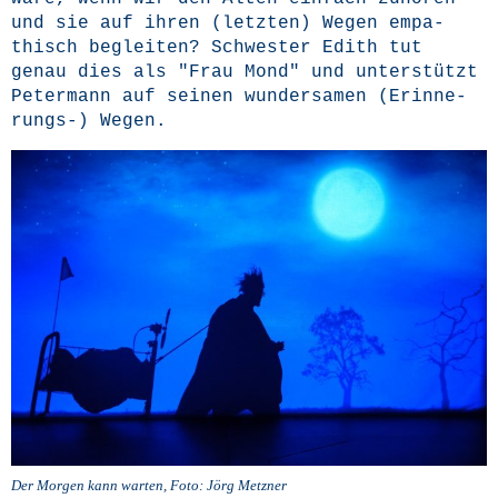
und sie auf ihren (letz­ten) Wegen empa­
thisch beglei­ten? Schwes­ter Edith tut
genau dies als "Frau Mond" und unter­stützt
Peter­mann auf sei­nen wun­der­sa­men (Erin­ne­
rungs-) Wegen.
Der Mor­gen kann war­ten, Foto: Jörg Metzner