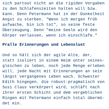
sich par­tout nicht an die rigi­den Vor­ga­ben
zu den Schla­fens­zei­ten hal­ten will bzw.
kann. Denn Peter­mann hat in der Dun­kel­heit
Angst zu ster­ben. "Wenn ich mor­gen früh
auf­wa­che, bin ich tot", so sei­ne fes­te
Über­zeu­gung. Denn "mei­ne See­le wird den
Kör­per ver­las­sen, wenn ich einschlafe."
Pralle Erinnerungen und Lebenslust
Und so hält sich der agi­le Alte, der,
statt iso­liert in einem Heim unter sei­nes­
glei­chen zu leben, noch jede Men­ge erle­ben
will, jede Nacht mit Erin­ne­run­gen an sein
längst ver­gan­ge­nes Leben wach. Schwes­ter
Edith hin­ge­gen, die robust-prag­ma­tisch von
Susi Claus ver­kör­pert wird, schläft nach
ihrer ers­ten Schicht und dem ver­geb­li­chen
Rin­gen mit Peter­mann ein­fach total über­mü­
det ein.