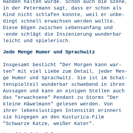
Hän­den hal­ten wür­de. Schön auch die Sze­ne,
in der Peter­mann sagt, dass er schon als
Kind nicht schla­fen konn­te, weil er unbe­
dingt schnell erwach­sen wer­den woll­te.
Die­se Bögen zwi­schen Lebens­an­fang und
‑ende schlägt die Insze­nie­rung wun­der­bar
leicht und spielerisch.
Jede Menge Humor und Sprachwitz
Ins­ge­samt besticht "Der Mor­gen kann war­
ten" mit viel Lie­be zum Detail, jeder Men­
ge Humor und Sprach­witz. Sie ist im Schat­
ten­spiel­teil wun­der­bar schwe­bend in ihren
Aus­sa­gen und kann an eini­gen Stel­len auch
das "erwach­se­ne" Pen­dant zu Storms "Der
klei­ne Häwel­mann" gele­sen wer­den. Von
ihrer lebens­lus­ti­gen Inten­si­tät erin­nert
sie hin­ge­gen an den Kus­tu­rica-Film
"Schwar­ze Kat­ze, wei­ßer Kater".