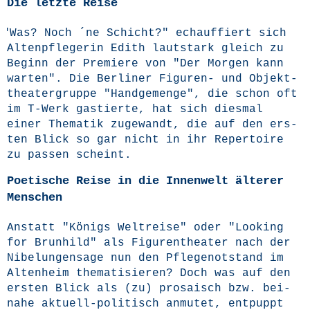
Die letzte Reise
"
Was? Noch ´ne Schicht?" echauf­fiert sich
Alten­pfle­ge­rin Edith laut­stark gleich zu
Beginn der Pre­mie­re von "Der Mor­gen kann
war­ten". Die Ber­li­ner Figu­ren- und Objekt­
thea­ter­grup­pe "Hand­ge­men­ge", die schon oft
im T‑Werk gas­tier­te, hat sich dies­mal
einer The­ma­tik zuge­wandt, die auf den ers­
ten Blick so gar nicht in ihr Reper­toire
zu pas­sen scheint.
Poetische Reise in die Innenwelt älterer
Menschen
Anstatt "Königs Welt­rei­se" oder "Loo­king
for Brun­hild" als Figu­ren­thea­ter nach der
Nibe­lun­gen­sa­ge nun den Pfle­ge­not­stand im
Alten­heim the­ma­ti­sie­ren? Doch was auf den
ers­ten Blick als (zu) pro­sa­isch bzw. bei­
na­he aktu­ell-poli­tisch anmu­tet, ent­puppt