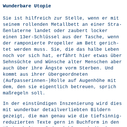
Wunderbare Utopie
Sie ist hilf­reich zur Stel­le, wenn er mit
sei­nem rol­len­den Metall­bett an einer Stra­
ßen­la­ter­ne lan­det oder zau­bert locker
einen 13er-Schlüs­sel aus der Tasche, wenn
der ram­po­nier­te Pro­pel­ler am Bett gerich­
tet wer­den muss. Sie, die das hal­be Leben
noch vor sich hat, erfährt hier etwas über
Sehn­süch­te und Wün­sche alter Men­schen aber
auch über ihre Ängs­te vorm Ster­ben. Und
kommt aus ihrer über­ge­ord­ne­ten
(Aufpasserinnen-)Rolle auf Augen­hö­he mit
dem, den sie eigent­lich betreu­en, sprich
maß­re­geln soll.
In der ein­stün­di­gen Insze­nie­rung wird dies
mit wun­der­bar detail­ver­lieb­ten Bil­dern
gezeigt, die man genau wie die tief­sin­nig-
redu­zier­ten Tex­te gern in Buch­form in den