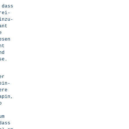
 dass
rei­
in­zu­
ant
e
e­sen
ht
nd
se.
er
ein­
­re
a­pin,
o
um
dass