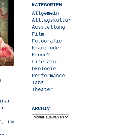
KATEGORIEN
Allgemein
Alltagskultur
Ausstellung
Film
Fotografie
Kranz oder
Krone?
Literatur
Ökologie
Performance
n
Tanz
Theater
finan­
en
ARCHIV
r
Archiv
en, um
u