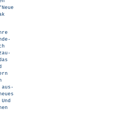
en
"Neue
ak
hre
nde­
ch
zau­
das
d
ern
n
n aus­
heu­es
. Und
hen