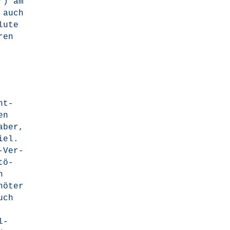
r) am
 auch
lu­te
ren
nt­
en
a­ber,
Spiel.
-Ver­
tö­
h
nö­ter
uch
l­