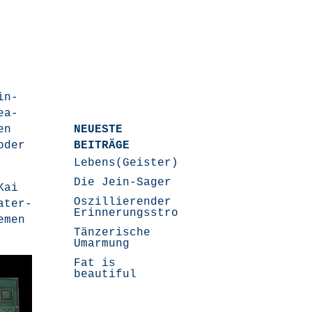
in­
ea­
en
NEUESTE
oder
BEITRÄGE
Lebens(Geister)Geschichten
Die Jein-Sager
Kai
Oszillierender
a­ter­
Erinnerungsstrom
­men
Tänzerische
Umarmung
Fat is
beautiful