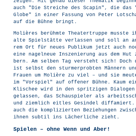
zei­gen. Mit genau die­ser The­ma­tik begin­n
auch "Die Strei­che des Sca­pin", die das 
Glo­be" in einer Fas­sung von Peter Lot­sch
auf die Büh­ne bringt.
Moliè­res berühm­te Thea­ter­trup­pe muss­te i
alte Spiel­stät­te ver­las­sen und soll an a
rem Ort für neu­es Publi­kum jetzt auch no
eine nagel­neue Insze­nie­rung aus dem Hut 
bern. Am sel­ben Tag ver­steht sich! Doch 
ist selbst den sturm­er­prob­ten Män­nern un
Frau­en um Moliè­re zu viel – und sie meu­t
im "Vor­spiel" auf offe­ner Büh­ne. Kaum ei
Kli­schee wird in den sprit­zi­gen Dia­lo­ge
ge­las­sen, das Schau­spie­ler als arbeits­sc
und ziem­lich eit­les Gesin­del dif­fa­miert
auch die kom­pli­zier­ten Bezie­hun­gen zwi­sc
ihnen sub­til ins Lächer­li­che zieht.
Spielen – ohne Wenn und Aber!