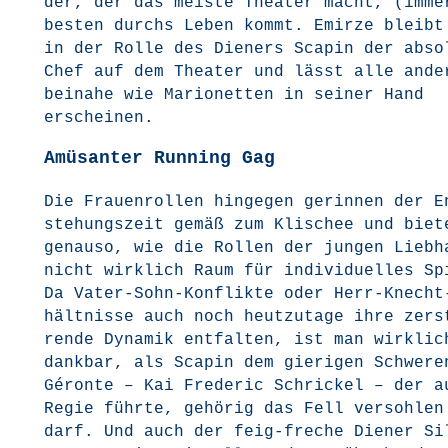
der, der das meis­te Thea­ter macht, (imme
bes­ten durchs Leben kommt. Emir­ze bleibt
in der Rol­le des Die­ners Sca­pin der abso­
Chef auf dem Thea­ter und lässt alle ande­
bei­na­he wie Mario­net­ten in sei­ner Hand
erscheinen.
Amüsanter Running Gag
Die Frau­en­rol­len hin­ge­gen gerin­nen der E
ste­hungs­zeit gemäß zum Kli­schee und bie­t
genau­so, wie die Rol­len der jun­gen Lieb­h
nicht wirk­lich Raum für indi­vi­du­el­les 
Da Vater-Sohn-Kon­flik­te oder Herr-Knecht
hält­nis­se auch noch heut­zu­ta­ge ihre zer­s
ren­de Dyna­mik ent­fal­ten, ist man wirk­lic
dank­bar, als Sca­pin dem gie­ri­gen Schwe­re­
Géron­te – Kai Fre­de­ric Schri­ckel – der a
Regie führ­te, gehö­rig das Fell ver­soh­len
darf. Und auch der feig-fre­che Die­ner Si