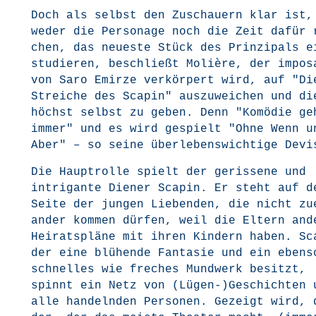
Doch als selbst den Zuschau­ern klar ist,
weder die Per­so­na­ge noch die Zeit dafür 
chen, das neu­es­te Stück des Prin­zi­pals e
stu­die­ren, beschließt Moliè­re, der impo­s
von Saro Emir­ze ver­kör­pert wird, auf "Di
Strei­che des Sca­pin" aus­zu­wei­chen und di
höchst selbst zu geben. Denn "Komö­die ge
immer" und es wird gespielt "Ohne Wenn u
Aber" – so sei­ne über­le­bens­wich­ti­ge Devi
Die Haupt­rol­le spielt der geris­se­ne und
intri­gan­te Die­ner Sca­pin. Er steht auf d
Sei­te der jun­gen Lie­ben­den, die nicht zu
an­der kom­men dür­fen, weil die Eltern ande
Hei­rats­plä­ne mit ihren Kin­dern haben. Sc
der eine blü­hen­de Fan­ta­sie und ein eben­s
schnel­les wie fre­ches Mund­werk besitzt,
spinnt ein Netz von (Lügen-)Geschichten 
alle han­deln­den Per­so­nen. Gezeigt wird, 