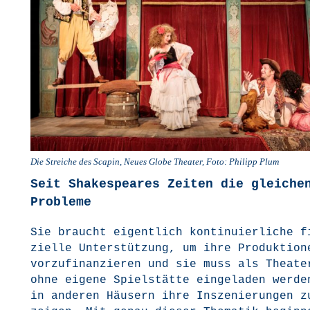
Die Strei­che des Sca­pin, Neu­es Glo­be Thea­ter, Foto: Phil­ipp Plum
Seit Shakespeares Zeiten die gleiche
Probleme
Sie braucht eigent­lich kon­ti­nu­ier­li­che 
zi­el­le Unter­stüt­zung, um ihre Pro­duk­tio­n
vor­zu­fi­nan­zie­ren und sie muss als Thea­te
ohne eige­ne Spiel­stät­te ein­ge­la­den wer­d
in ande­ren Häu­sern ihre Insze­nie­run­gen z