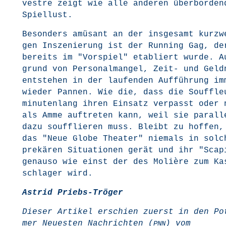
vest­re zeigt wie alle ande­ren über­bor­den­
Spiellust.
Beson­ders amü­sant an der ins­ge­samt kurz­w
gen Insze­nie­rung ist der Run­ning Gag, de
bereits im "Vor­spiel" eta­bliert wur­de. A
grund von Per­so­nal­man­gel, Zeit- und Geld­
ent­ste­hen in der lau­fen­den Auf­füh­rung im
wie­der Pan­nen. Wie die, dass die Souf­fleu
minu­ten­lang ihren Ein­satz ver­passt oder
als Amme auf­tre­ten kann, weil sie par­al­l
dazu souf­flie­ren muss. Bleibt zu hof­fen,
das "Neue Glo­be Thea­ter" nie­mals in sol­c
pre­kä­ren Situa­tio­nen gerät und ihr "Sca­p
genau­so wie einst der des Moliè­re zum Kas
schla­ger wird.
Astrid Priebs-Trö­ger
Die­ser Arti­kel erschien zuerst in den Pot
mer
Neu­es­ten Nach­rich­ten (
) vom
PNN