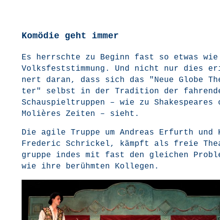
Komödie geht immer
Es herrsch­te zu Beginn fast so etwas wie
Volks­fest­stim­mung. Und nicht nur dies er
nert dar­an, dass sich das
"Neue Glo­be Th
ter"
selbst in der Tra­di­ti­on der fah­ren­d
Schau­spiel­trup­pen – wie zu Shake­speares 
Moliè­res Zei­ten – sieht.
Die agi­le Trup­pe um Andre­as Erfurth und 
Fre­de­ric Schri­ckel, kämpft als freie The
grup­pe indes mit fast den glei­chen Pro­ble
wie ihre berühm­ten Kollegen.