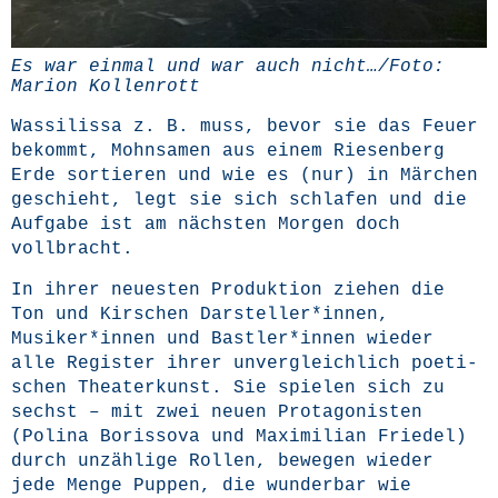
Es war ein­mal und war auch nicht…/Foto:
Mari­on Kollenrott
Was­si­lis­sa z. B. muss, bevor sie das Feu­er
bekommt, Mohn­sa­men aus einem Rie­sen­berg
Erde sor­tie­ren und wie es (nur) in Mär­chen
geschieht, legt sie sich schla­fen und die
Auf­ga­be ist am nächs­ten Mor­gen doch
vollbracht.
In ihrer neu­es­ten Pro­duk­ti­on zie­hen die
Ton und Kir­schen Darsteller*innen,
Musiker*innen und Bastler*innen wie­der
alle Regis­ter ihrer unver­gleich­lich poe­ti­
schen Thea­ter­kunst. Sie spie­len sich zu
sechst – mit zwei neu­en Prot­ago­nis­ten
(Poli­na Boris­so­va und Maxi­mi­li­an Frie­del)
durch unzäh­li­ge Rol­len, bewe­gen wie­der
jede Men­ge Pup­pen, die wun­der­bar wie