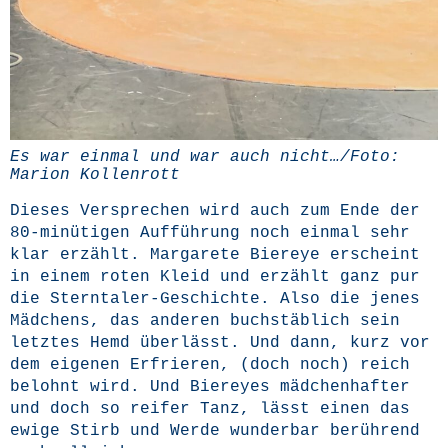
Es war ein­mal und war auch nicht…/Foto:
Mari­on Kollenrott
Die­ses Ver­spre­chen wird auch zum Ende der
80-minü­ti­gen Auf­füh­rung noch ein­mal sehr
klar erzählt. Mar­ga­re­te Biereye erscheint
in einem roten Kleid und erzählt ganz pur
die Stern­ta­ler-Geschich­te. Also die jenes
Mäd­chens, das ande­ren buch­stäb­lich sein
letz­tes Hemd über­lässt. Und dann, kurz vor
dem eige­nen Erfrie­ren, (doch noch) reich
belohnt wird. Und Biereyes mäd­chen­haf­ter
und doch so rei­fer Tanz, lässt einen das
ewi­ge Stirb und Wer­de wun­der­bar berüh­rend