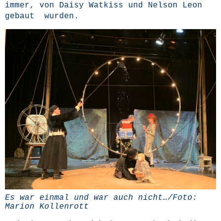
immer, von Dai­sy Wat­kiss und Nel­son Leon
gebaut wurden.
Es war ein­mal und war auch nicht…/Foto:
Mari­on Kollenrott