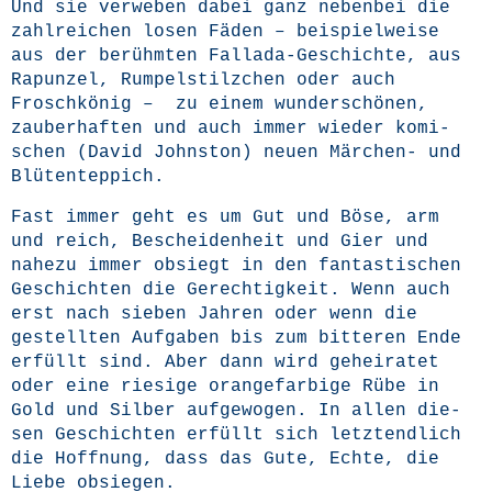
Und sie ver­we­ben dabei ganz neben­bei die
zahl­rei­chen losen Fäden – bei­spiel­wei­se
aus der berühm­ten Fal­la­da-Geschich­te, aus
Rapun­zel, Rum­pel­stilz­chen oder auch
Frosch­kö­nig – zu einem wun­der­schö­nen,
zau­ber­haf­ten und auch immer wie­der komi­
schen (David John­s­ton) neu­en Mär­chen- und
Blütenteppich.
Fast immer geht es um Gut und Böse, arm
und reich, Beschei­den­heit und Gier und
nahe­zu immer obsiegt in den fan­tas­ti­schen
Geschich­ten die Gerech­tig­keit. Wenn auch
erst nach sie­ben Jah­ren oder wenn die
gestell­ten Auf­ga­ben bis zum bit­te­ren Ende
erfüllt sind. Aber dann wird gehei­ra­tet
oder eine rie­si­ge oran­ge­far­bi­ge Rübe in
Gold und Sil­ber auf­ge­wo­gen. In allen die­
sen Geschich­ten erfüllt sich letzt­end­lich
die Hoff­nung, dass das Gute, Ech­te, die
Lie­be obsiegen.