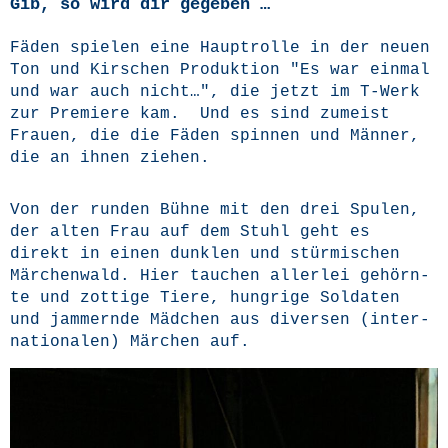
Gib, so wird dir gegeben …
Fäden spie­len eine Haupt­rol­le in der neu­en
Ton und Kir­schen Pro­duk­ti­on "Es war ein­mal
und war auch nicht…", die jetzt im T‑Werk
zur Pre­mie­re kam. Und es sind zumeist
Frau­en, die die Fäden spin­nen und Män­ner,
die an ihnen ziehen.
Von der run­den Büh­ne mit den drei Spu­len,
der alten Frau auf dem Stuhl geht es
direkt in einen dunk­len und stür­mi­schen
Mär­chen­wald. Hier tau­chen aller­lei gehörn­
te und zot­ti­ge Tie­re, hung­ri­ge Sol­da­ten
und jam­mern­de Mäd­chen aus diver­sen (inter­
na­tio­na­len) Mär­chen auf.