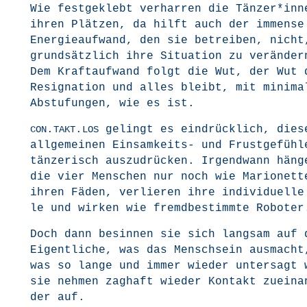
Wie fest­ge­klebt ver­har­ren die Tänzer*in
ihren Plät­zen, da hilft auch der immense
Ener­gie­auf­wand, den sie betrei­ben, nicht
grund­sätz­lich ihre Situa­ti­on zu ver­än­der
Dem Kraft­auf­wand folgt die Wut, der Wut 
Resi­gna­ti­on und alles bleibt, mit mini­ma­
Abstu­fun­gen, wie es ist.
.
.
gelingt es ein­drück­lich, die­s
CON
TAKT
LOS
all­ge­mei­nen Ein­sam­keits- und Frust­ge­füh­l
tän­ze­risch aus­zu­drü­cken. Irgend­wann hän­g
die vier Men­schen nur noch wie Mario­net­t
ihren Fäden, ver­lie­ren ihre indi­vi­du­el­l
le und wir­ken wie fremd­be­stimm­te Roboter
Doch dann besin­nen sie sich lang­sam auf 
Eigent­li­che, was das Mensch­sein aus­mach
was so lan­ge und immer wie­der unter­sagt 
sie neh­men zag­haft wie­der Kon­takt zuein­a
der auf.