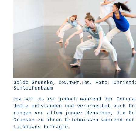
Gol­de Grunske,
.
.
, Foto: Chris­tia
CON
TAKT
LOS
Schleifenbaum
.
.
ist jedoch wäh­rend der Coro­na
CON
TAKT
LOS
de­mie ent­stan­den und ver­ar­bei­tet auch E
run­gen vor allem jun­ger Men­schen, die Gol
Grunske zu ihren Erleb­nis­sen wäh­rend der
Lock­downs befrag­te.