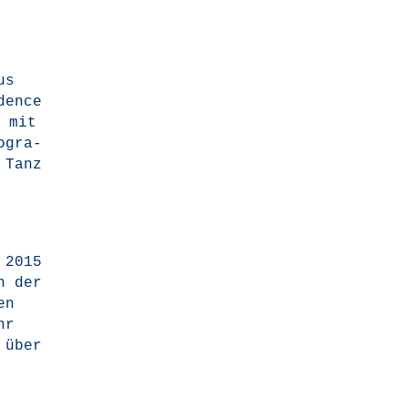
us
­dence
g mit
o­gra­
 Tanz
e 2015
n der
en
hr
 über