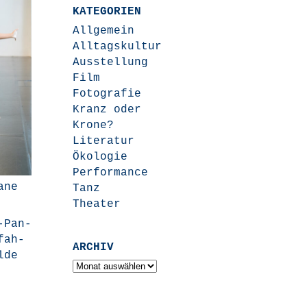
KATEGORIEN
Allgemein
Alltagskultur
Ausstellung
Film
Fotografie
Kranz oder
Krone?
Literatur
Ökologie
Performance
­ne
Tanz
Theater
-Pan­
rfah­
ARCHIV
­de
Archiv