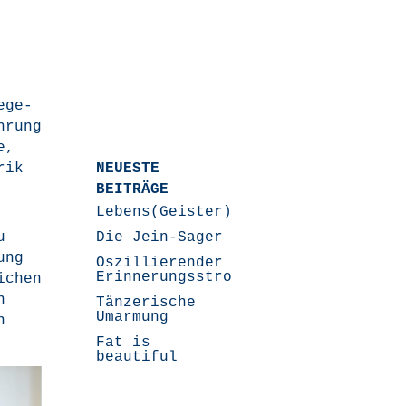
e­ge­
h­rung
e,
rik
NEUESTE
BEITRÄGE
Lebens(Geister)Geschichten
u
Die Jein-Sager
ung
Oszillierender
Erinnerungsstrom
i­chen
n
Tänzerische
Umarmung
n
Fat is
beautiful