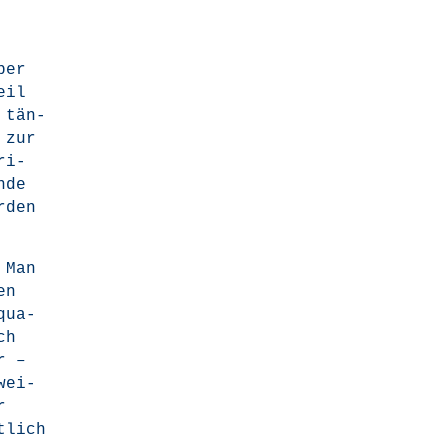
ber
eil
 tän­
n zur
ri­
n­de
r­den
 Man
en
qua­
ch
r –
wei­
r
t­lich