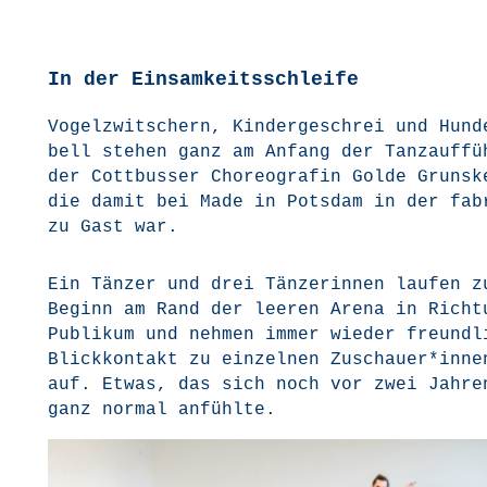
In der Einsamkeitsschleife
Vogel­zwit­schern, Kin­der­ge­schrei und Hun­d
bell ste­hen ganz am Anfang der Tanz­auf­fü
der Cott­bus­ser Cho­reo­gra­fin Gol­de Grunsk
die damit bei Made in Pots­dam in der fab
zu Gast war.
Ein Tän­zer und drei Tän­ze­rin­nen lau­fen z
Beginn am Rand der lee­ren Are­na in Rich­t
Publi­kum und neh­men immer wie­der freund­l
Blick­kon­takt zu ein­zel­nen Zuschauer*inne
auf. Etwas, das sich noch vor zwei Jah­re
ganz nor­mal anfühlte.