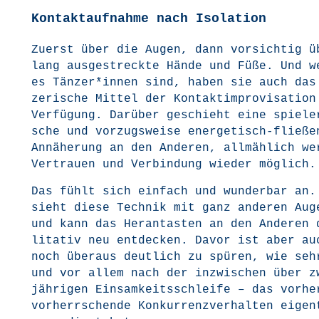
Kontaktaufnahme nach Isolation
Zuerst über die Augen, dann vor­sich­tig ü
lang aus­ge­streck­te Hän­de und Füße. Und w
es Tänzer*innen sind, haben sie auch das
ze­ri­sche Mit­tel der Kon­takt­im­pro­vi­sa­ti­o
Ver­fü­gung. Dar­über geschieht eine spie­le­
sche und vor­zugs­wei­se ener­ge­tisch-flie­ße
Annä­he­rung an den Ande­ren, all­mäh­lich we
Ver­trau­en und Ver­bin­dung wie­der möglich.
Das fühlt sich ein­fach und wun­der­bar an.
sieht die­se Tech­nik mit ganz ande­ren Aug
und kann das Her­an­tas­ten an den Ande­ren 
li­ta­tiv neu ent­de­cken. Davor ist aber au
noch über­aus deut­lich zu spü­ren, wie seh
und vor allem nach der inzwi­schen über z
jäh­ri­gen Ein­sam­keits­schlei­fe – das vor­he
vor­herr­schen­de Kon­kur­renz­ver­hal­ten eigen