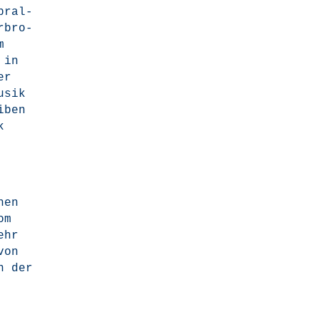
pral­
r­bro­
m
 in
er
Musik
i­ben
k
hen
om
ehr
von
n der