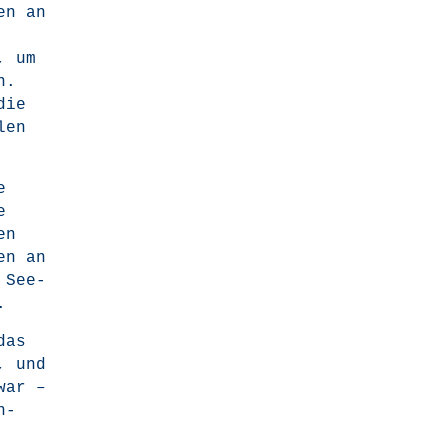
nen an
, um
n.
die
len
e
e
en
en an
e See­
.
das
t, und
war –
n­