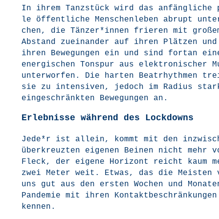
In ihrem Tanz­stück wird das anfäng­li­che 
le öffent­li­che Men­schen­le­ben abrupt unte
chen, die Tänzer*innen frie­ren mit gro­ße
Abstand zuein­an­der auf ihren Plät­zen und
ihren Bewe­gun­gen ein und sind fort­an ein
ener­gi­schen Ton­spur aus elek­tro­ni­scher 
unter­wor­fen. Die har­ten Beat­rhyth­men tre
sie zu inten­si­ven, jedoch im Radi­us star
ein­ge­schränk­ten Bewe­gun­gen an.
Erlebnisse während des Lockdowns
Jede*r ist allein, kommt mit den inzwi­sc
über­kreuz­ten eige­nen Bei­nen nicht mehr v
Fleck, der eige­ne Hori­zont reicht kaum m
zwei Meter weit. Etwas, das die Meis­ten 
uns gut aus den ers­ten Wochen und Mona­te
Pan­de­mie mit ihren Kon­takt­be­schrän­kun­gen
kennen.