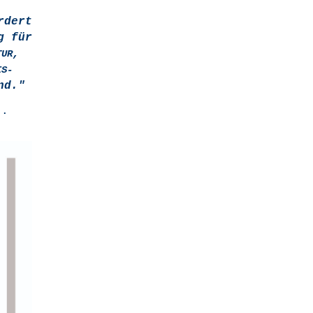
r­dert
ng für
,
TUR
IS-
nd."