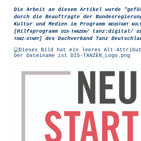
Die Arbeit an die­sem Arti­kel wur­de "gefö
durch die Beauf­trag­te der Bun­des­re­gie­ru
Kul­tur und Medi­en im Pro­gramm
NEUSTART
KUL
[Hilfs­pro­gramm
/ tanz:digital/
DIS-TANZEN
D
] des Dach­ver­band Tanz Deutschla
TANZ-START