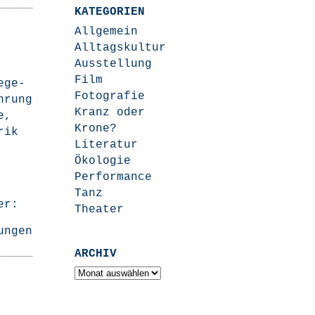
KATEGORIEN
Allgemein
Alltagskultur
Ausstellung
Film
e­ge­
Fotografie
h­rung
Kranz oder
e,
Krone?
rik
Literatur
Ökologie
Performance
Tanz
er:
Theater
ungen
ARCHIV
Archiv