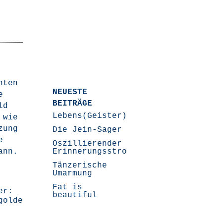
­ten
NEUESTE
e
BEITRÄGE
ld
Lebens(Geister)Geschichten
 wie
­zung
Die Jein-Sager
e
Oszillierender
kann.
Erinnerungsstrom
Tänzerische
Umarmung
Fat is
er:
beautiful
golde