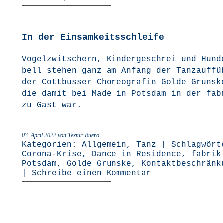
In der Einsamkeitsschleife
Vogel­zwit­schern, Kin­der­ge­schrei und Hun­d
bell ste­hen ganz am Anfang der Tanz­auf­fü
der Cott­bus­ser Cho­reo­gra­fin Gol­de Grunsk
die damit bei Made in Pots­dam in der fab
zu Gast war.
03. April 2022
von Textur-Buero
Kategorien:
Allgemein
,
Tanz
| Schlagwört
Corona-Krise
,
Dance in Residence
,
fabrik
Potsdam
,
Golde Grunske
,
Kontaktbeschränk
|
Schreibe einen Kommentar