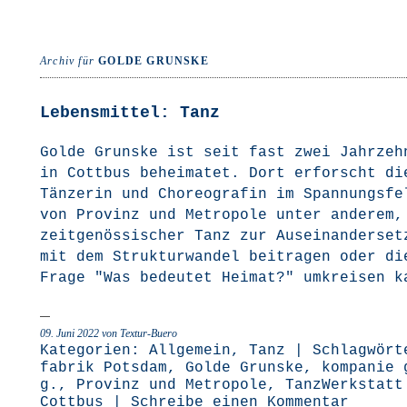
Archiv für
GOLDE GRUNSKE
Lebensmittel: Tanz
Gol­de Grunske ist seit fast zwei Jahr­zehn
in Cott­bus behei­ma­tet. Dort erforscht di
Tän­ze­rin und Cho­reo­gra­fin im Span­nungs­fe
von Pro­vinz und Metro­po­le unter ande­rem,
zeit­ge­nös­si­scher Tanz zur Aus­ein­an­der­set
mit dem Struk­tur­wan­del bei­tra­gen oder di
Fra­ge "Was bedeu­tet Hei­mat?" umkrei­sen 
09. Juni 2022
von Textur-Buero
Kategorien:
Allgemein
,
Tanz
| Schlagwört
fabrik Potsdam
,
Golde Grunske
,
kompanie 
g.
,
Provinz und Metropole
,
TanzWerkstatt
Cottbus
|
Schreibe einen Kommentar