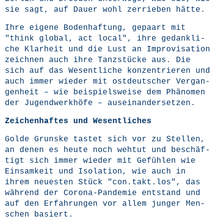
sie sagt, auf Dau­er wohl zer­rie­ben hätte.
Ihre eige­ne Boden­haf­tung, gepaart mit
"think glo­bal, act local", ihre gedank­li­
che Klar­heit und die Lust an Impro­vi­sa­ti­on
zeich­nen auch ihre Tanz­stü­cke aus. Die
sich auf das Wesent­li­che kon­zen­trie­ren und
auch immer wie­der mit ost­deut­scher Ver­gan­
gen­heit – wie bei­spiels­wei­se dem Phä­no­men
der Jugend­werk­hö­fe – auseinandersetzen.
Zei­chen­haf­tes und Wesentliches
Gol­de Grunske tas­tet sich vor zu Stel­len,
an denen es heu­te noch weh­tut und beschäf­
tigt sich immer wie­der mit Gefüh­len wie
Ein­sam­keit und Iso­la­ti­on, wie auch in
ihrem neu­es­ten Stück "con.takt.los", das
wäh­rend der Coro­na-Pan­de­mie ent­stand und
auf den Erfah­run­gen vor allem jun­ger Men­
schen basiert.