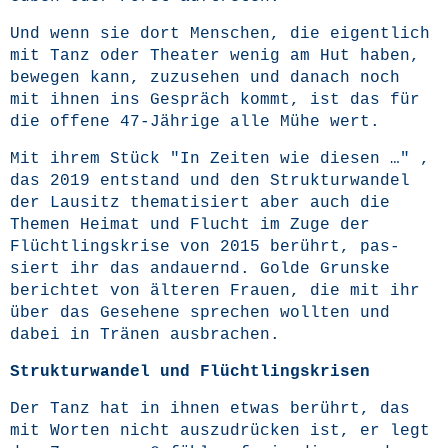
Und wenn sie dort Men­schen, die eigent­lich
mit Tanz oder Thea­ter wenig am Hut haben,
bewe­gen kann, zuzu­se­hen und danach noch
mit ihnen ins Gespräch kommt, ist das für
die offe­ne 47-Jäh­ri­ge alle Mühe wert.
Mit ihrem Stück "In Zei­ten wie die­sen …" ,
das 2019 ent­stand und den Struk­tur­wan­del
der Lau­sitz the­ma­ti­siert aber auch die
The­men Hei­mat und Flucht im Zuge der
Flücht­lings­kri­se von 2015 berührt, pas­
siert ihr das andau­ernd. Gol­de Grunske
berich­tet von älte­ren Frau­en, die mit ihr
über das Gese­he­ne spre­chen woll­ten und
dabei in Trä­nen ausbrachen.
Struk­tur­wan­del und Flüchtlingskrisen
Der Tanz hat in ihnen etwas berührt, das
mit Wor­ten nicht aus­zu­drü­cken ist, er legt