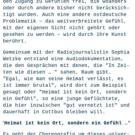
den Zugang zu Gefüh­len frei, die woan­ders
oder durch ande­re bis­her nicht berück­sich­
tigt wur­den. Auch eine ande­re ost­deut­sche
Pro­ble­ma­tik – das weit­ver­brei­te­te Gefühl,
mit der eige­nen Sicht nicht gehört oder
gese­hen zu wer­den – wird durch ihre Kunst
berührt.
Gemein­sam mit der Radio­jour­na­lis­tin Sophia
Wetz­ke ent­stand eine
Audio­do­ku­men­ta­ti­on,
die den Gesprä­chen mit denen, die "In Zei­
ten wie die­sen … " sahen, Raum gibt.
"Egal, wie man sei­ne Hei­mat ver­lässt, es
ist immer bru­tal", wird dort zum Bei­spiel
gesagt oder "Hei­mat ist kein Ort, son­dern
ein Gefühl", so eine jun­ge Geflüch­te­te,
die hier inzwi­schen "gut ver­netzt ist" und
dau­er­haft in Cott­bus blei­ben will.
"
Hei­mat ist kein Ort, son­dern ein Gefühl
…"
Es geht der Cho­reo­gra­fin um die­ses uni­ver­