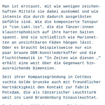
Man ist erstaunt, mit wie weni­gen zei­chen­
haf­ten Mit­teln sie dabei aus­kommt und wie
inten­siv die durch dadurch aus­ge­lös­ten
Gefüh­le sind. Wie die kom­po­nier­te Ton­spur
in "con.takt.los", die die Tänzer:innen
klaus­tro­pho­bisch auf ihre har­ten Sai­ten
spannt. Und sie schließ­lich wie Mario­net­
ten an unsicht­ba­ren Fäden hän­gen lässt.
Oder es braucht bei­spiels­wei­se nur ein
paar brau­ne DDR-Kunst­le­der­kof­fer und die
Flucht­the­ma­tik in "In Zei­ten wie die­sen …"
erhält eine weit über die Gegen­wart hin­
aus­rei­chen­de Dimension.
Seit ihrer Kom­pa­nie­grün­dung in Cott­bus
such­te Gol­de Grunske auch mit freund­li­cher
Hart­nä­ckig­keit den Kon­takt zur fabrik
Pots­dam, die als tän­ze­ri­scher Leucht­turm
weit ins Land Bran­den­burg hinausleuchtet.