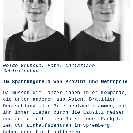
Gol­de Grunske, Foto: Chris­tia­ne
Schleifenbaum
Im Span­nungs­feld von Pro­vinz und Metropole
Da müs­sen die Tänzer:innen ihrer Kom­pa­nie,
die unter ande­rem aus Asi­en, Bra­si­li­en,
Deutsch­land oder Grie­chen­land stam­men, mit
ihr immer wie­der durch die Lau­sitz rei­sen
und auf öffent­li­chen Markt- oder Park­plät­
zen von Ein­kaufs­zen­tren in Sprem­berg,
Guben oder Forst auftreten.