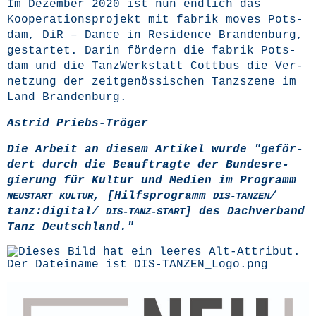
Im Dezem­ber 2020 ist nun end­lich
das
Koope­ra­ti­ons­pro­jekt mit fabrik moves Pots­
dam,
DiR – Dance in Resi­dence Bran­den­burg
,
gestar­tet. Dar­in för­dern die fabrik Pots­
dam und die Tanz­Werk­statt Cott­bus die Ver­
net­zung der zeit­ge­nös­si­schen Tanz­sze­ne im
Land Brandenburg.
Astrid Priebs-Trö­ger
Die Arbeit an die­sem Arti­kel wur­de "geför­
dert durch die Beauf­trag­te der Bun­des­re­
gie­rung für Kul­tur und Medi­en im Pro­gramm
, [Hilfs­pro­gramm
/
NEUSTART
KULTUR
DIS-TANZEN
tanz:digital/
] des Dach­ver­band
DIS-TANZ-START
Tanz Deutschland."