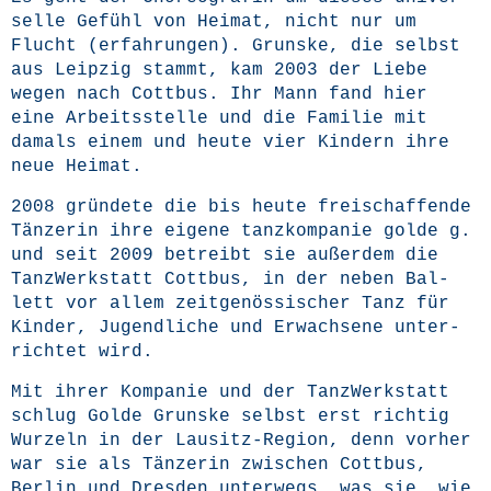
sel­le Gefühl von Hei­mat, nicht nur um
Flucht (erfah­run­gen). Grunske, die selbst
aus Leip­zig stammt, kam 2003 der Lie­be
wegen nach Cott­bus. Ihr Mann fand hier
eine Arbeits­stel­le und die Fami­lie mit
damals einem und heu­te vier Kin­dern ihre
neue Heimat.
2008 grün­de­te die bis heu­te frei­schaf­fen­de
Tän­ze­rin ihre eige­ne
tanz­kom­pa­nie gol­de g.
und seit 2009 betreibt sie außer­dem die
Tanz­Werk­statt Cott­bus
, in der neben Bal­
lett vor allem zeit­ge­nös­si­scher Tanz für
Kin­der, Jugend­li­che und Erwach­se­ne unter­
rich­tet wird.
Mit ihrer Kom­pa­nie und der Tanz­Werk­statt
schlug Gol­de Grunske selbst erst rich­tig
Wur­zeln in der Lau­sitz-Regi­on, denn vor­her
war sie als Tän­ze­rin zwi­schen Cott­bus,
Ber­lin und Dres­den unter­wegs, was sie, wie