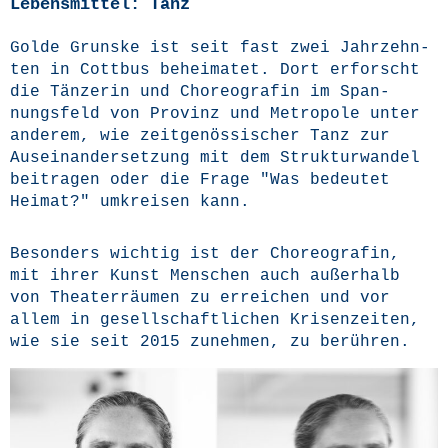
Lebensmittel: Tanz
Gol­de Grunske ist seit fast zwei Jahr­zehn­
ten in Cott­bus behei­ma­tet. Dort erforscht
die Tän­ze­rin und Cho­reo­gra­fin im Span­
nungs­feld von Pro­vinz und Metro­po­le unter
ande­rem, wie zeit­ge­nös­si­scher Tanz zur
Aus­ein­an­der­set­zung mit dem Struk­tur­wan­del
bei­tra­gen oder die Fra­ge "Was bedeu­tet
Hei­mat?" umkrei­sen kann.
Beson­ders wich­tig ist der Cho­reo­gra­fin,
mit ihrer Kunst Men­schen auch außer­halb
von Thea­ter­räu­men zu errei­chen und vor
allem in gesell­schaft­li­chen Kri­sen­zei­ten,
wie sie seit 2015 zuneh­men, zu berühren.