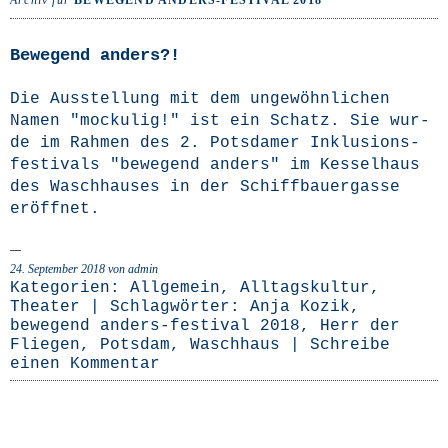
Archiv für
BEWEGEND ANDERS-FESTIVAL 2018
Bewegend anders?!
Die Aus­stel­lung mit dem unge­wöhn­li­chen
Namen "mocku­lig!" ist ein Schatz. Sie wur­
de im Rah­men des 2. Pots­da­mer Inklu­si­ons­
fes­ti­vals "bewe­gend anders" im Kes­sel­haus
des Wasch­hau­ses in der Schiff­bau­er­gas­se
eröffnet.
24. September 2018
von admin
Kategorien:
Allgemein
,
Alltagskultur
,
Theater
| Schlagwörter:
Anja Kozik
,
bewegend anders-festival 2018
,
Herr der
Fliegen
,
Potsdam
,
Waschhaus
|
Schreibe
einen Kommentar