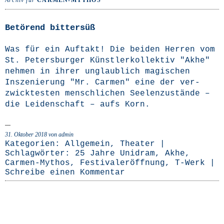
Archiv für
CARMEN-MYTHOS
Betörend bittersüß
Was für ein Auf­takt! Die bei­den Her­ren vom
St. Peters­bur­ger Künst­ler­kol­lek­tiv "Akhe"
neh­men in ihrer unglaub­lich magi­schen
Insze­nie­rung "Mr. Car­men" eine der ver­
zwick­tes­ten mensch­li­chen See­len­zu­stän­de –
die Lei­den­schaft – aufs Korn.
31. Oktober 2018
von admin
Kategorien:
Allgemein
,
Theater
|
Schlagwörter:
25 Jahre Unidram
,
Akhe
,
Carmen-Mythos
,
Festivaleröffnung
,
T-Werk
|
Schreibe einen Kommentar