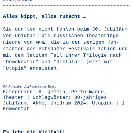
Archiv für
AKHE
Alles kippt, alles rutscht …
Sie durf­ten nicht feh­len beim 30. Jubi­lä­um
von Uni­dram: die rus­si­schen Thea­te­r­in­ge­
nieu­re von
, die zu den weni­gen Kon­
AKHE
stan­ten des Pots­da­mer Fes­ti­vals zäh­len und
mit dem letz­ten Teil ihrer Tri­lo­gie nach
"Demo­kra­tie" und "Dik­ta­tur" jetzt mit
"Uto­pia" anreisten.
09. November 2024
von Textur-Buero
Kategorien:
Allgemein
,
Performance
,
Theater
| Schlagwörter:
30-jähriges
Jubiläum
,
Akhe
,
Unidram 2024
,
Utopien
|
1
Kommentar
Es lebe die Vielfalt!