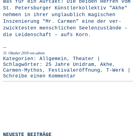
Was für ein Auf­takt! Die bei­den Her­ren vom
St. Peters­bur­ger Künst­ler­kol­lek­tiv "Akhe"
neh­men in ihrer unglaub­lich magi­schen
Insze­nie­rung "Mr. Car­men" eine der ver­
zwick­tes­ten mensch­li­chen See­len­zu­stän­de –
die Lei­den­schaft – aufs Korn.
31. Oktober 2018
von admin
Kategorien:
Allgemein
,
Theater
|
Schlagwörter:
25 Jahre Unidram
,
Akhe
,
Carmen-Mythos
,
Festivaleröffnung
,
T-Werk
|
Schreibe einen Kommentar
NEUESTE BEITRÄGE