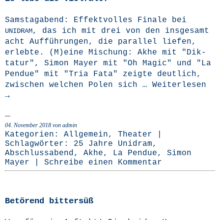
Sams­tag­abend: Effekt­vol­les Fina­le bei
, das ich mit drei von den ins­ge­samt
UNIDRAM
acht Auf­füh­run­gen, die par­al­lel lie­fen,
erleb­te. (M)eine Mischung: Akhe mit "Dik­
ta­tur", Simon May­er mit "Oh Magic" und "La
Pen­due" mit "Tria Fata" zeig­te deut­lich,
zwi­schen wel­chen Polen sich …
Wei­ter­le­sen
→
04. November 2018
von admin
Kategorien:
Allgemein
,
Theater
|
Schlagwörter:
25 Jahre Unidram
,
Abschlussabend
,
Akhe
,
La Pendue
,
Simon
Mayer
|
Schreibe einen Kommentar
Betörend bittersüß