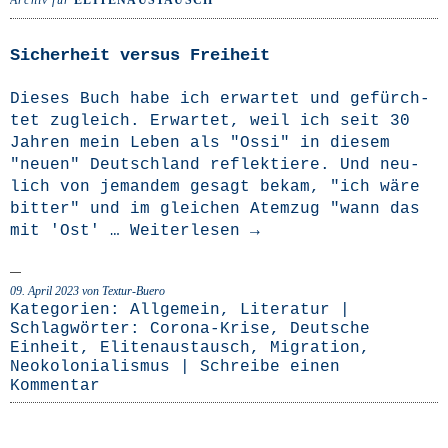
Archiv für
ELITENAUSTAUSCH
Sicherheit versus Freiheit
Die­ses Buch habe ich erwar­tet und gefürch­
tet zugleich. Erwar­tet, weil ich seit 30
Jah­ren mein Leben als "Ossi" in die­sem
"neu­en" Deutsch­land reflek­tie­re. Und neu­
lich von jeman­dem gesagt bekam, "ich wäre
bit­ter" und im glei­chen Atem­zug "wann das
mit 'Ost' …
Wei­ter­le­sen
→
09. April 2023
von Textur-Buero
Kategorien:
Allgemein
,
Literatur
|
Schlagwörter:
Corona-Krise
,
Deutsche
Einheit
,
Elitenaustausch
,
Migration
,
Neokolonialismus
|
Schreibe einen
Kommentar