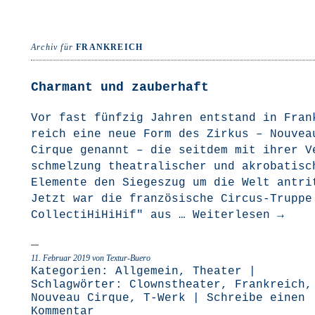
Archiv für
FRANKREICH
Charmant und zauberhaft
Vor fast fünf­zig Jah­ren ent­stand in Fran
reich eine neue Form des Zir­kus – Nou­vea
Cir­que genannt – die seit­dem mit ihrer V
schmel­zung thea­tra­li­scher und akro­ba­ti­s
Ele­men­te den Sie­ges­zug um die Welt antri
Jetzt war die fran­zö­si­sche Cir­­cus-Trup­­p
Coll­ec­ti­Hi­Hi­Hif" aus …
Wei­ter­le­sen
→
11. Februar 2019
von Textur-Buero
Kategorien:
Allgemein
,
Theater
|
Schlagwörter:
Clownstheater
,
Frankreich
,
Nouveau Cirque
,
T-Werk
|
Schreibe einen
Kommentar