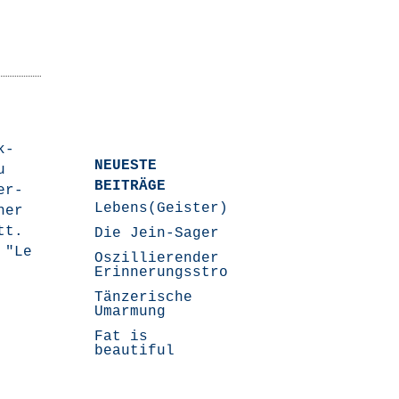
k­
NEUESTE
u
BEITRÄGE
er­
Lebens(Geister)Geschichten
cher
tt.
Die Jein-Sager
e "Le
Oszillierender
Erinnerungsstrom
Tänzerische
Umarmung
Fat is
beautiful