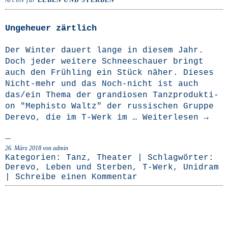
Archiv für
LEBEN UND STERBEN
Ungeheuer zärtlich
Der Win­ter dau­ert lan­ge in die­sem Jahr.
Doch jeder wei­te­re Schnee­schau­er bringt
auch den Früh­ling ein Stück näher. Die­ses
Nicht-mehr und das Noch-nicht ist auch
das/ein The­ma der gran­dio­sen Tanz­pro­duk­ti­
on "Mephis­to Waltz" der rus­si­schen Grup­pe
Dere­vo, die im T‑Werk im …
Wei­ter­le­sen
→
26. März 2018
von admin
Kategorien:
Tanz
,
Theater
| Schlagwörter:
Derevo
,
Leben und Sterben
,
T-Werk
,
Unidram
|
Schreibe einen Kommentar