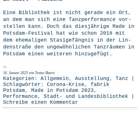
Eine Biblio­thek ist nicht gera­de ein Ort,
an dem man sich eine Tanz­per­for­mance vor­
stel­len kann. Doch das dies­jäh­ri­ge Made in
Pots­­dam-Fes­­ti­­val hat wie schon 2018 mit
dem ehe­ma­li­gen Sta­si­ge­fäng­nis in der Lin­
den­stra­ße den unge­wöhn­li­chen Tanz­räu­men in
Pots­dam einen wei­te­ren hinzugefügt.
16. Januar 2023
von Textur-Buero
Kategorien:
Allgemein
,
Ausstellung
,
Tanz
|
Schlagwörter:
Corona-Krise
,
fabrik
Potsdam
,
Made in Potsdam 2023
,
Performance
,
Stadt- und Landesbibliothek
|
Schreibe einen Kommentar