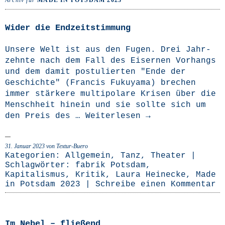
Archiv für
MADE IN POTSDAM 2023
Wider die Endzeitstimmung
Unse­re Welt ist aus den Fugen. Drei Jahr­
zehn­te nach dem Fall des Eiser­nen Vor­hangs
und dem damit pos­tu­lier­ten "Ende der
Geschich­te" (Fran­cis Fuku­ya­ma) bre­chen
immer stär­ke­re mul­ti­po­la­re Kri­sen über die
Mensch­heit hin­ein und sie soll­te sich um
den Preis des …
Wei­ter­le­sen
→
31. Januar 2023
von Textur-Buero
Kategorien:
Allgemein
,
Tanz
,
Theater
|
Schlagwörter:
fabrik Potsdam
,
Kapitalismus
,
Kritik
,
Laura Heinecke
,
Made
in Potsdam 2023
|
Schreibe einen Kommentar
Im Nebel – fließend